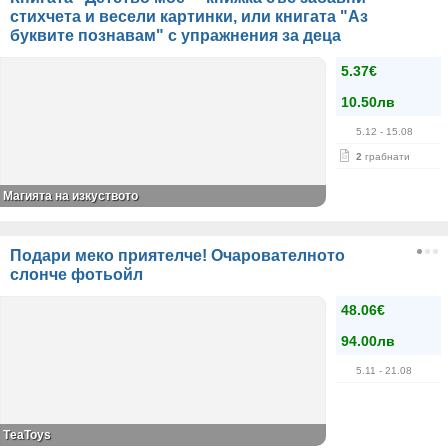
стихчета и весели картинки, или книгата "Аз
буквите познавам" с упражнения за деца
5.37€
10.50лв
5.12
- 15.08
2
грабнати
Магията на изкуството
Подари меко приятелче! Очарователното
слонче фотьойл
48.06€
94.00лв
5.11
- 21.08
ТeaToys