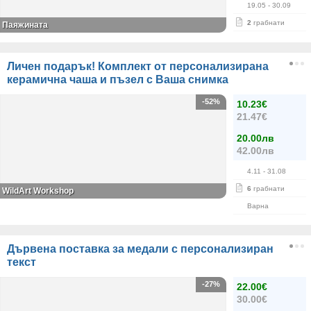
19.05
- 30.09
2
грабнати
Паяжината
Личен подарък! Комплект от персонализирана
керамична чаша и пъзел с Ваша снимка
-52%
10.23€
21.47€
20.00лв
42.00лв
4.11
- 31.08
6
грабнати
WildArt Workshop
Варна
Дървена поставка за медали с персонализиран
текст
-27%
22.00€
30.00€