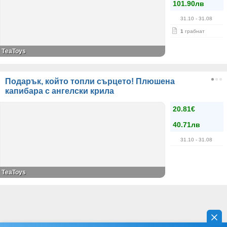
101.90лв
31.10
- 31.08
1
грабнат
ТeaToys
Подарък, който топли сърцето! Плюшена
капибара с ангелски крила
20.81€
40.71лв
31.10
- 31.08
ТeaToys