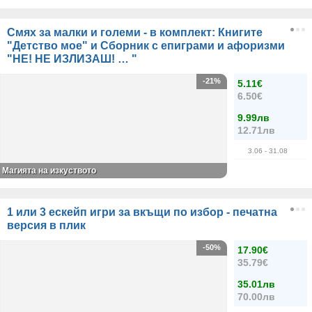
Смях за малки и големи - в комплект: Книгите
"Детство мое" и Сборник с епиграми и афоризми
"НЕ! НЕ ИЗЛИЗАШ! … "
-21%
5.11€
6.50€
9.99лв
12.71лв
3.06
- 31.08
Магията на изкуството
1 или 3 ескейп игри за вкъщи по избор - печатна
версия в плик
-50%
17.90€
35.79€
35.01лв
70.00лв