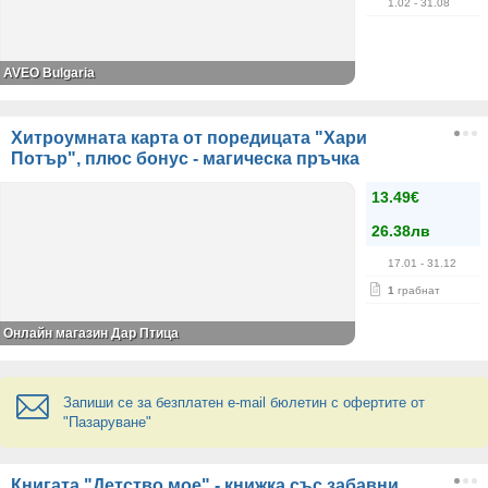
1.02
- 31.08
AVEO Bulgaria
Хитроумната карта от поредицата "Хари
Потър", плюс бонус - магическа пръчка
13.49€
26.38лв
17.01
- 31.12
1
грабнат
Онлайн магазин Дар Птица
Запиши се за безплатен e-mail бюлетин с офертите от
"Пазаруване"
Книгата "Детство мое" - книжка със забавни