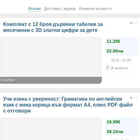
Всички
Доставка с куриер
Взимане на място
Комплект с 12 броя дървени табелки за
месечинки с 3D златни цифри за дете
11.25€
22.00лв
25.11
- 21.08
2
грабнати
Svatbite
Учи езика с увереност: Граматика по английски
език с мека корица във формат A4, плюс PDF файл
с отговори
19.99€
39.10лв