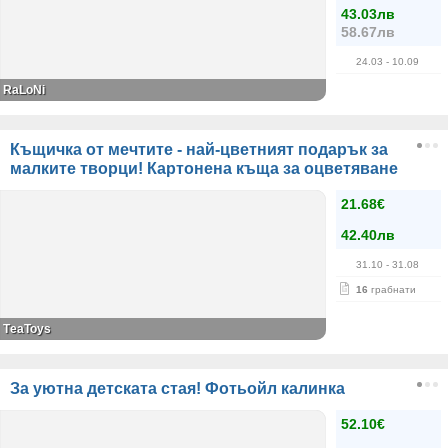
43.03лв
58.67лв
24.03
- 10.09
RaLoNi
Къщичка от мечтите - най-цветният подарък за
малките творци! Картонена къща за оцветяване
21.68€
42.40лв
31.10
- 31.08
16
грабнати
ТeaToys
За уютна детската стая! Фотьойл калинка
52.10€