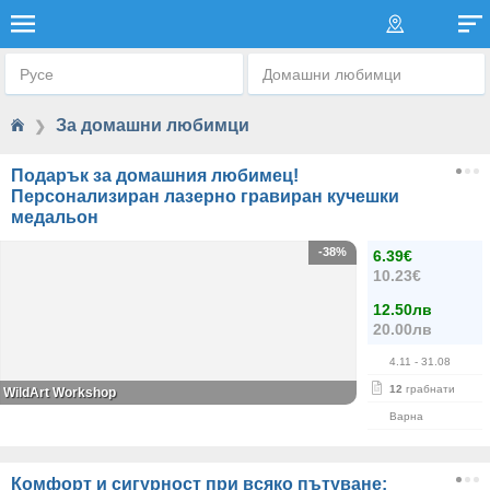
ЗА ДОМАШНИ ЛЮБИМЦИ
Русе
Домашни любимци
За домашни любимци
❯
Подарък за домашния любимец!
Персонализиран лазерно гравиран кучешки
медальон
-38%
6.39€
10.23€
12.50лв
20.00лв
4.11
- 31.08
12
грабнати
WildArt Workshop
Варна
Комфорт и сигурност при всяко пътуване: