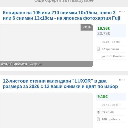
Още оферти за Пазаруване
Копиране на 105 или 210 снимки 10х15см, плюс 3
или 6 снимки 13х18см - на японска фотохартия Fuji
-31%
16.36€
23.78€
30.05
- 16.09
57
грабнати
ул. Г. С. Раковски 
Фото Гърбачев - София
12-листови стенни календари "LUXOR" в два
размера за 2026 с 12 ваши снимки и цвят по избор
9.15€
29.11
- 20.08
39
:
46
:
46
108
грабнати