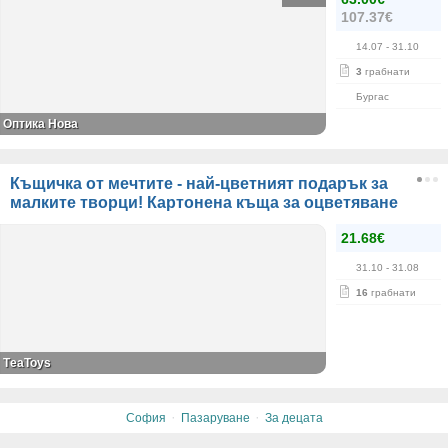
107.37€
14.07
- 31.10
3
грабнати
Бургас
Оптика Нова
Къщичка от мечтите - най-цветният подарък за
малките творци! Картонена къща за оцветяване
21.68€
31.10
- 31.08
16
грабнати
ТeaToys
·
·
София
Пазаруване
За децата