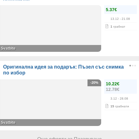
5.37€
13.12
- 21.08
1
грабнат
Svatbite
Оригинална идея за подарък: Пъзел със снимка
по избор
-20%
10.22€
12.78€
3.12
- 28.08
15
грабнати
Svatbite