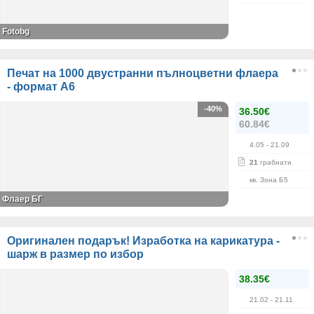
Fotobg
Печат на 1000 двустранни пълноцветни флаера
- формат А6
-40%
36.50€
60.84€
4.05
- 21.09
21
грабнати
кв. Зона Б5
Флаер БГ
Оригинален подарък! Изработка на карикатура -
шарж в размер по избор
38.35€
21.02
- 21.11