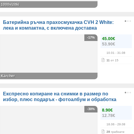
1000vizitki
Батерийна ръчна прахосмукачка CVH 2 White:
лека и компактна, с включена доставка
-17%
45.00€
53.90€
10.01
- 31.08
11
от 15
Kärcher
Експресно копиране на снимки в размер по
избор, плюс подарък - фотоалбум и обработка
-30%
8.90€
12.78€
18.06
- 29.08
28
грабнати