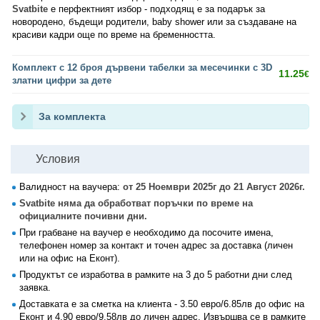
Svatbite
е перфектният избор - подходящ е за подарък за
новородено, бъдещи родители, baby shower или за създаване на
красиви кадри още по време на бременността.
Комплект с 12 броя дървени табелки за месечинки с 3D
11.25
€
златни цифри за дете
За комплекта
Условия
Валидност на ваучера:
от 25 Ноември 2025г до 21 Август 2026г.
Svatbite няма да обработват поръчки по време на
официалните почивни дни.
При грабване на ваучер е необходимо да посочите имена,
телефонен номер за контакт и точен адрес за доставка (личен
или на офис на Еконт).
Продуктът се изработва в рамките на 3 до 5 работни дни след
заявка.
Доставката е за сметка на клиента - 3.50 евро/6.85лв до офис на
Еконт и 4.90 евро/9.58лв до личен адрес. Извършва се в рамките