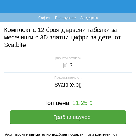
·
·
София
Пазаруване
За децата
Комплект с 12 броя дървени табелки за
месечинки с 3D златни цифри за дете, от
Svatbite
Грабнати ваучери:
2
Предоставено от:
Svatbite.bg
Топ цена:
11.25
€
Грабни ваучер
Ако търсите внимателно подбран подарък, този комплект от