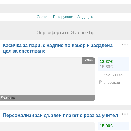
·
·
София
Пазаруване
За децата
Още оферти от Svatbite.bg
Касичка за пари, с надпис по избор и зададена
цел за спестяване
-20%
12.27€
15.33€
16.01
- 21.08
7
грабнати
Svatbite
Персонализиран дървен плакет с роза за учител
15.00€