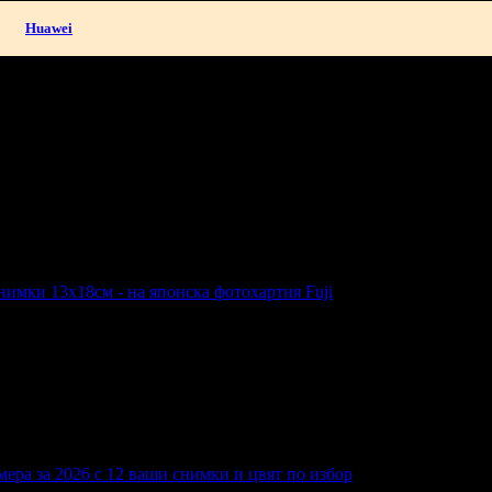
Huawei
не в твоята поща!
-mail.
н
Добрич
Шумен
Благоевград
Хасково
Пазарджик
Велико Търно
нимки 13х18см - на японска фотохартия Fuji
ки 13х18см - на японска фотохартия Fuji
ера за 2026 с 12 ваши снимки и цвят по избор