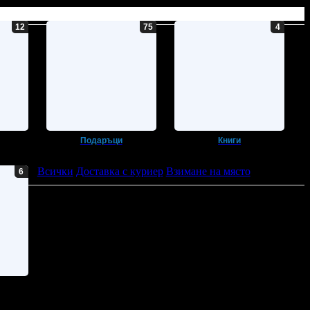
Подаръци
Книги
Всички
Доставка с куриер
Взимане на място