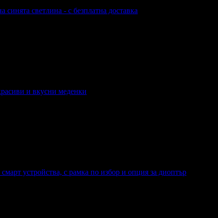
а синята светлина - с безплатна доставка
а - с безплатна доставка
 красиви и вкусни меденки
вкусни меденки
 смарт устройства, с рамка по избор и опция за диоптър
ойства, с рамка по избор и опция за диоптър