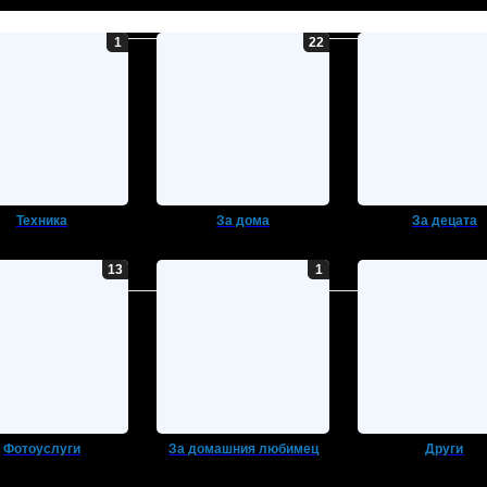
Техника
За дома
За децата
Фотоуслуги
За домашния любимец
Други