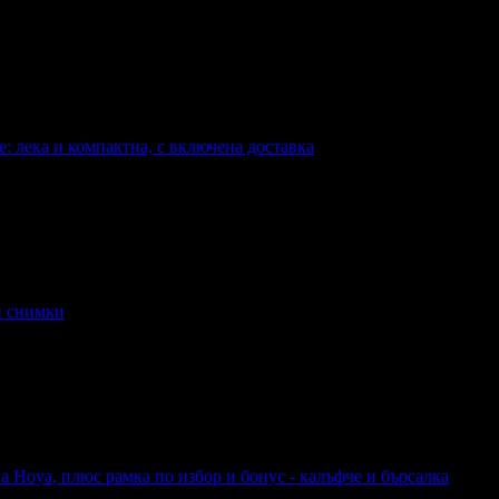
 с 12 ваши снимки и цвят по избор
: лека и компактна, с включена доставка
на, с включена доставка
и снимки
 Hoya, плюс рамка по избор и бонус - калъфче и бърсалка