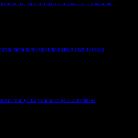
химикалка с форма на перо или комплект с химикалка
с форма на перо или комплект с химикалка
ортна чанта за домашен любимец в цвят по избор
а за домашен любимец в цвят по избор
алките творци! Картонена къща за оцветяване
ци! Картонена къща за оцветяване