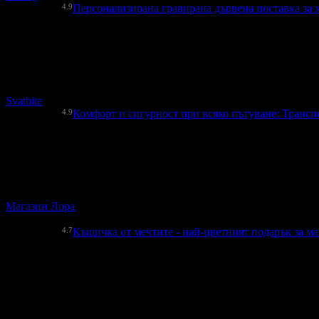
4.9
Персонализирана гравирана дървена поставка за 
5.37€
Топ цена:
10.50лв
1
Персонализирана гравирана дървена поставка за химикалка 
Svatbite
4.9
Комфорт и сигурност при всяко пътуване: Трансп
7.67€
Топ цена:
15.00лв
2
Комфорт и сигурност при всяко пътуване: Транспортна чант
Магазин Лора
гр. Варна
4.7
Къщичка от мечтите - най-цветният подарък за м
21.68€
Топ цена:
42.40лв
16
Къщичка от мечтите - най-цветният подарък за малките твор