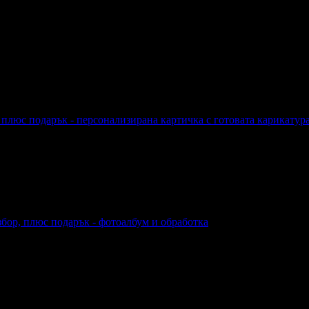
, плюс подарък - персонализирана картичка с готовата карикатур
рък - персонализирана картичка с готовата карикатура
бор, плюс подарък - фотоалбум и обработка
рък - фотоалбум и обработка