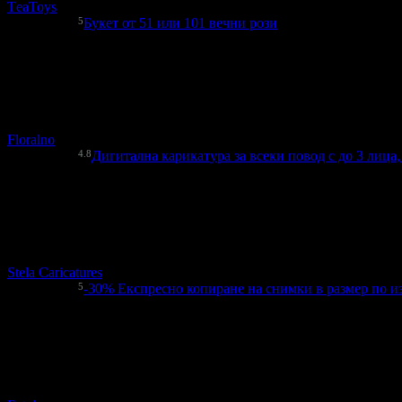
ТeaToys
5
Букет от 51 или 101 вечни рози
32.00€
Топ цена:
62.59лв
7
Букет от 51 или 101 вечни рози
Floralno
4.8
Дигитална карикатура за всеки повод с до 3 лица
40.00€
Топ цена:
78.23лв
4
Дигитална карикатура за всеки повод с до 3 лица, плюс пода
Stela Caricatures
5
-30%
Експресно копиране на снимки в размер по из
8.90€
12.78€
Цена:
17.41лв
25.00лв
28
Експресно копиране на снимки в размер по избор, плюс пода