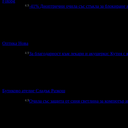
Fotobg
4.9
-41%
Диоптрични очила със стъкла за блокиране н
63.00€
107.37€
Цена:
123.22лв
210.00лв
3
Диоптрични очила със стъкла за блокиране на синята светлин
Оптика Нова
гр. Бургас
4.9
За благодарност към лекари и акушерки: Кутия с
10.99€
Топ цена:
21.49лв
1
За благодарност към лекари и акушерки: Кутия с красиви и 
Бутиково ателие Сладък Разкош
гр. Варна
4.9
Очила със защита от синя светлина за компютър и
63.90€
Топ цена:
124.98лв
Очила със защита от синя светлина за компютър и смарт устр