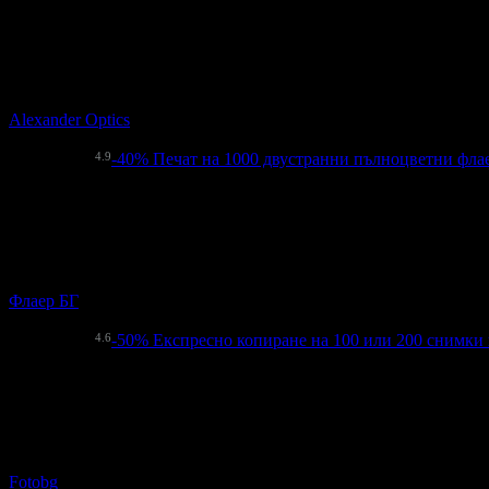
Цена:
35.20лв
74.32лв
25
Модерни диоптрични очила с японски стъкла Hoya, плюс рамк
Alexander Оptics
гр. София
4.9
-40%
Печат на 1000 двустранни пълноцветни флае
36.50€
60.84€
Цена:
71.39лв
118.99лв
21
Печат на 1000 двустранни пълноцветни флаера - формат А6
Флаер БГ
гр. София
4.6
-50%
Експресно копиране на 100 или 200 снимки 
15.29€
30.68€
Цена:
29.90лв
60.00лв
121
Експресно копиране на 100 или 200 снимки в размер 9х13см 
Fotobg