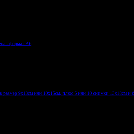
а по избор и бонус - калъфче и бърсалка
ра - формат А6
в размер 9х13см или 10х15см, плюс 5 или 10 снимки 13х18см и б
или 10х15см, плюс 5 или 10 снимки 13х18см и бонус - обработка