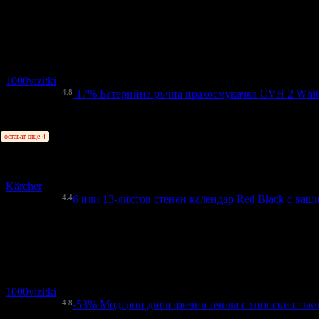
9.15€
Топ цена:
17.90лв
52
:
42
:
24
108
12-листови стенни календари "LUXOR" в два размера за 2026
1000vizitki
4.8
-17%
Батерийна ръчна прахосмукачка CVH 2 White
45.00€
53.90€
Цена:
88.01лв
105.42лв
11
остават още 4
Батерийна ръчна прахосмукачка CVH 2 White: лека и компакт
Kärcher
4.4
6 или 13-листов стенен календар Red Black с ваш
4.91€
Топ цена:
9.60лв
52
:
42
:
24
127
6 или 13-листов стенен календар Red Black с ваши снимки
1000vizitki
4.8
-53%
Модерни диоптрични очила с японски стъкла
18.00€
38.00€