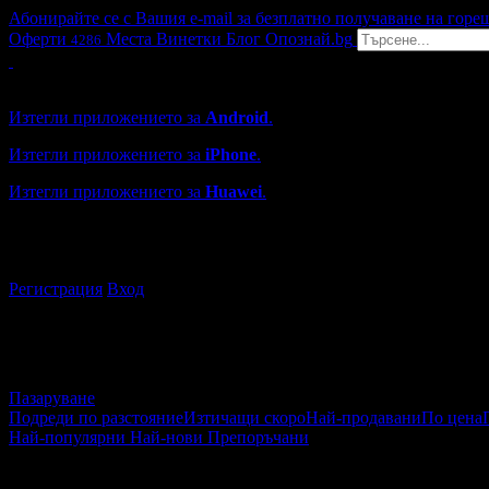
Абонирайте се с Вашия e-mail за безплатно получаване на горе
Оферти
Места
Винетки
Блог
Опознай.bg
4286
Grabo мобилна версия
Изтегли приложението за
Android
.
Изтегли приложението за
iPhone
.
Изтегли приложението за
Huawei
.
...или отвори
grabo.bg
Регистрация
Вход
Пазаруване
Подреди по разстояние
Изтичащи скоро
Най-продавани
По цена
Най-популярни
Най-нови
Препоръчани
Пазаруване