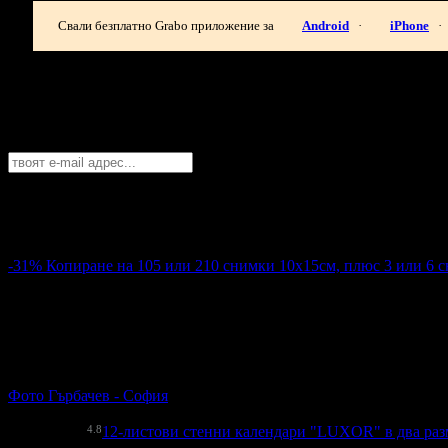
Свали безплатно Grabo приложение за
Android
·
iPhone
·
Най-горещите предложения за пазарува
Абонирайте се безплатно да получавате дневните промоции по e
Русе
София
Пловдив
Варна
Бургас
Русе
Стара Загора
Плевен
Сливе
Абонирай се!
-31%
Копиране на 105 или 210 снимки 10х15см, плюс 3 или 6 с
16.36€
23.78€
Цена:
32.00лв
46.51лв
56
Копиране на 105 или 210 снимки 10х15см, плюс 3 или 6 сним
Фото Гърбачев - София
гр. София
4.8
12-листови стенни календари "LUXOR" в два разм