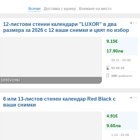
Всички
Доставка с куриер
Взимане на място
12-листови стенни календари "LUXOR" в два
размера за 2026 с 12 ваши снимки и цвят по избор
9.15€
17.90лв
29.11
- 20.08
50
:
45
:
28
108
грабнати
1000vizitki
6 или 13-листов стенен календар Red Black с
ваши снимки
4.91€
9.60лв
1.10
- 20.08