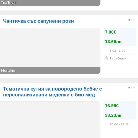
ТeaToys
Чантичка със сапунени рози
7.00€
13.69лв
5.02
- 1.09
8
грабнати
Floralno
Тематична кутия за новородено бебче с
персонализирани меденки с био мед
16.99€
33.23лв
30.04
- 29.11