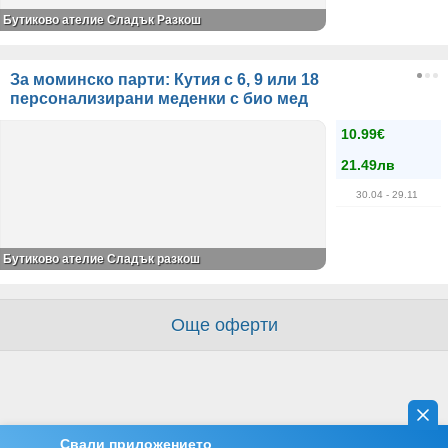
Бутиково ателие Сладък Разкош
За моминско парти: Кутия с 6, 9 или 18
персонализирани меденки с био мед
10.99€
21.49лв
30.04
- 29.11
Бутиково ателие Сладък разкош
Още оферти
Свали приложението