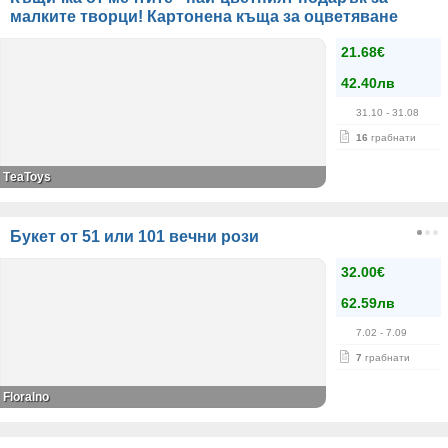
малките творци! Картонена къща за оцветяване
21.68€
42.40лв
31.10
- 31.08
16
грабнати
ТeaToys
Букет от 51 или 101 вечни рози
32.00€
62.59лв
7.02
- 7.09
7
грабнати
Floralno