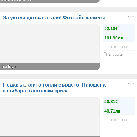
За уютна детската стая! Фотьойл калинка
52.10€
101.90лв
31.10
- 31.08
1
грабнат
ТeaToys
Подарък, който топли сърцето! Плюшена
капибара с ангелски крила
20.81€
40.71лв
31.10
- 31.08