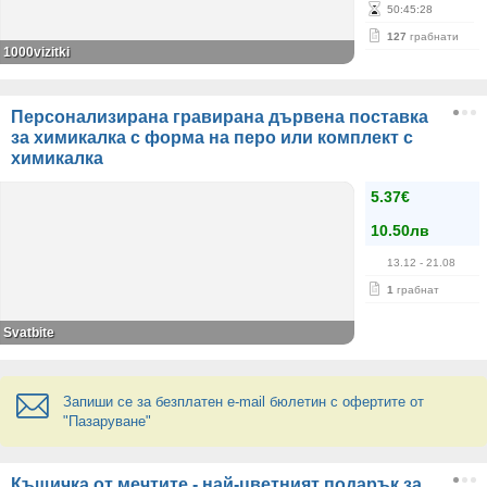
50
:
45
:
28
127
грабнати
1000vizitki
Персонализирана гравирана дървена поставка
за химикалка с форма на перо или комплект с
химикалка
5.37€
10.50лв
13.12
- 21.08
1
грабнат
Svatbite
Запиши се за безплатен e-mail бюлетин с офертите от
"Пазаруване"
Къщичка от мечтите - най-цветният подарък за