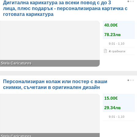
Дигитална карикатура за всеки повод с до 3
лица, плюс подарък - персонализирана картичка с
готовата карикатура
40.00€
78.23лв
9.01
- 1.10
4
грабнати
Stela Caricatures
Персонализиран колаж или постер с ваши
снимки, съчетани в оригинален дизайн
15.00€
29.34лв
9.01
- 1.10
Stela Caricatures