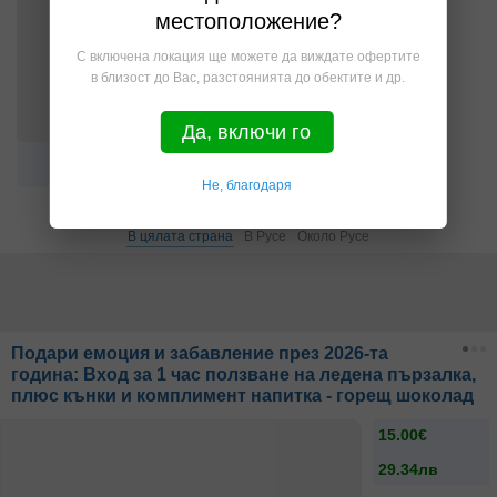
местоположение?
С включена локация ще можете да виждате офертите
в близост до Вас, разстоянията до обектите и др.
Да, включи го
Спорт
Други
Не, благодаря
В цялата страна
В Русе
Около Русе
Подари емоция и забавление през 2026-та
година: Вход за 1 час ползване на ледена пързалка,
плюс кънки и комплимент напитка - горещ шоколад
15.00€
29.34лв