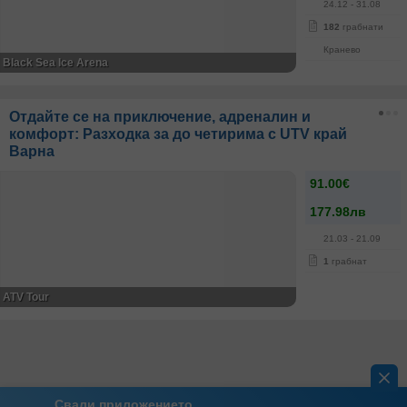
24.12
- 31.08
182
грабнати
Кранево
Black Sea Ice Arena
Отдайте се на приключение, адреналин и
комфорт: Разходка за до четирима с UTV край
Варна
91.00€
177.98лв
21.03
- 21.09
1
грабнат
ATV Tour
Свали приложението