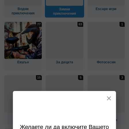
Водни
Escape игри
Зимни
приключения
приключения
Екшън
За децата
Фотосесии
×
Конна езда
Музеи и изложби
Куверти и
развлечения
Желаете ли да включите Вашето