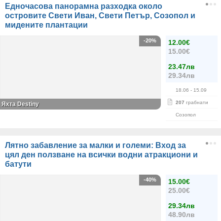
Едночасова панорамна разходка около
островите Свети Иван, Свети Петър, Созопол и
мидените плантации
-20%
12.00€
15.00€
23.47лв
29.34лв
18.06
- 15.09
207
грабнати
Яхта Destiny
Созопол
Лятно забавление за малки и големи: Вход за
цял ден ползване на всички водни атракциони и
батути
-40%
15.00€
25.00€
29.34лв
48.90лв