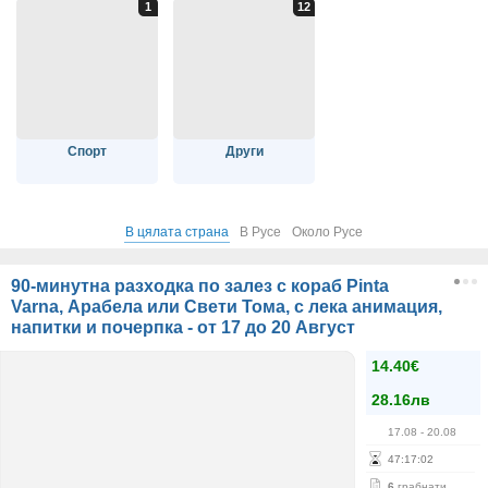
Спорт
Други
В цялата страна
В Русе
Около Русе
90-минутна разходка по залез с кораб Pinta
Varna, Арабела или Свети Тома, с лека анимация,
напитки и почерпка - от 17 до 20 Август
14.40€
28.16лв
17.08
- 20.08
47
:
17
:
02
6
грабнати