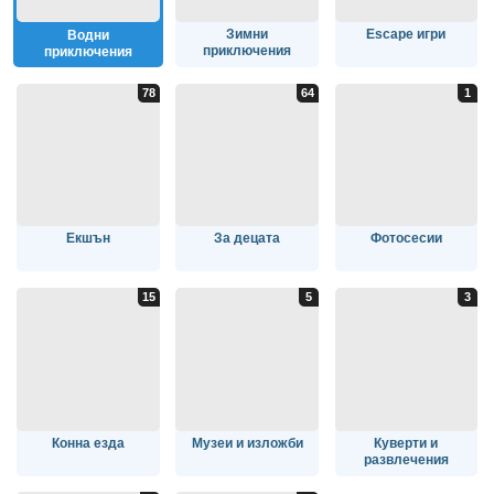
Зимни
Escape игри
Водни
приключения
приключения
Екшън
За децата
Фотосесии
Конна езда
Музеи и изложби
Куверти и
развлечения