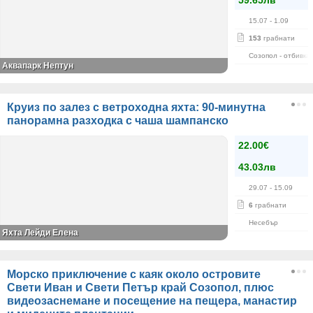
59.65лв
15.07
- 1.09
153
грабнати
Созопол - отбивка
Аквапарк Нептун
Круиз по залез с ветроходна яхта: 90-минутна
панорамна разходка с чаша шампанско
22.00€
43.03лв
29.07
- 15.09
6
грабнати
Несебър
Яхта Лейди Елена
Морско приключение с каяк около островите
Свети Иван и Свети Петър край Созопол, плюс
видеозаснемане и посещение на пещера, манастир