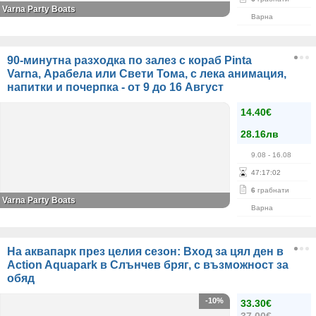
Varna Party Boats
Варна
90-минутна разходка по залез с кораб Pinta
Varna, Арабела или Свети Тома, с лека анимация,
напитки и почерпка - от 9 до 16 Август
14.40€
28.16лв
9.08
- 16.08
47
:
17
:
02
6
грабнати
Varna Party Boats
Варна
На аквапарк през целия сезон: Вход за цял ден в
Action Aquapark в Слънчев бряг, с възможност за
обяд
-10%
33.30€