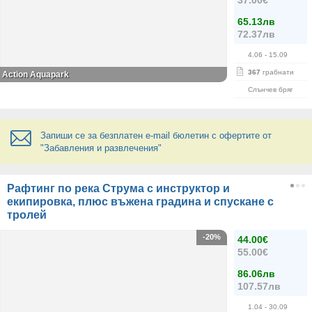
37.00€
65.13лв
72.37лв
4.06
- 15.09
367
грабнати
Action Aquapark
Слънчев бряг
Запиши се за безплатен e-mail бюлетин с офертите от
"Забавления и развлечения"
Рафтинг по река Струма с инструктор и
екипировка, плюс въжена градина и спускане с
тролей
-20%
44.00€
55.00€
86.06лв
107.57лв
1.04
- 30.09