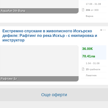
17.06
- 31.08
206
от 300
Aquafun 3th Buna
Варна
Екстремно спускане в живописното Искърско
дефиле: Рафтинг по река Искър - с екипировка и
инструктор
36.00€
70.41лв
1.04
- 31.08
15
грабнати
Лакатник
Рафтинг Бг
Още оферти