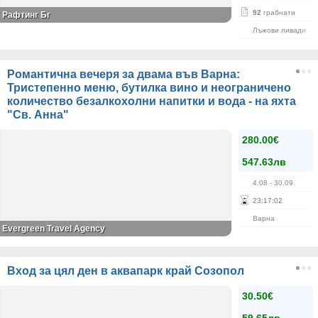
92
грабнати
Рафтинг Бг
Лъжови ливади
Романтична вечеря за двама във Варна:
Тристепенно меню, бутилка вино и неограничено
количество безалкохолни напитки и вода - на яхта
"Св. Анна"
280.00€
547.63лв
4.08
- 30.09
23
:
17
:
02
Варна
Evergreen Travel Agency
Вход за цял ден в аквапарк край Созопол
30.50€