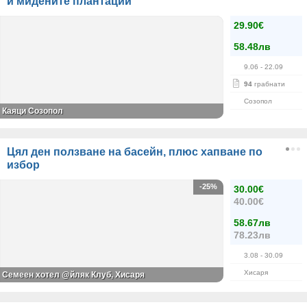
и мидените плантации
29.90€
58.48лв
9.06
- 22.09
94
грабнати
Созопол
Каяци Созопол
Цял ден ползване на басейн, плюс хапване по
избор
-25%
30.00€
40.00€
58.67лв
78.23лв
3.08
- 30.09
Хисаря
Семеен хотел @йляк Клуб, Хисаря