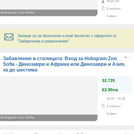
76
:
41
:
34
1
грабнат
Hologram Zoo Sofia
София
Запиши се за безплатен e-mail бюлетин с офертите от
"Забавления и развлечения"
Забавление в столицата: Вход за Hologram Zoo
Sofia - Динозаври и Африка или Динозаври и Азия,
за до шестима
32.72€
63.99лв
18.06
- 26.08
1
грабнат
София
Hologram Zoo Sofia