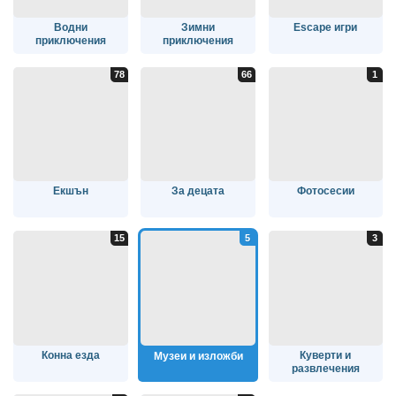
Водни
Зимни
Escape игри
приключения
приключения
Екшън
За децата
Фотосесии
Конна езда
Куверти и
Музеи и изложби
развлечения