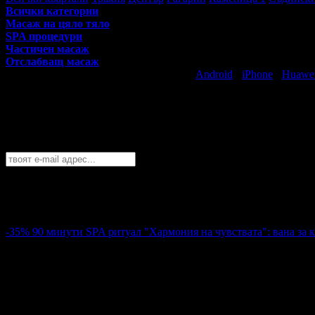
Всички категории
Масаж на цяло тяло
SPA процедури
Частичен масаж
Отслабващ масаж
Свали безплатно Grabo приложение за
Android
·
iPhone
·
Huawe
Най-горещите предложения за масажи и 
Абонирайте се безплатно да получавате дневните промоции по e
Пловдив
София
Пловдив
Варна
Бургас
Русе
Стара Загора
Плевен
Сливе
Абонирай се!
-35%
90 минути SPA ритуал "Хармония на чувствата": вана за кр
39.00€
60.00€
Цена:
76.28лв
117.35лв
11
90 минути SPA ритуал "Хармония на чувствата": вана за крака