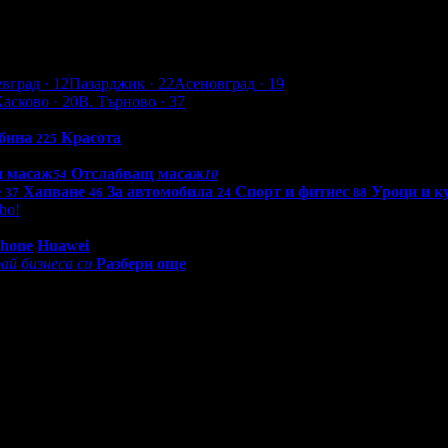
евград
· 12
Пазарджик
· 22
Асеновград
· 19
Хасково
· 20
В. Търново
· 37
бина
Красота
225
н масаж
Отслабващ масаж
54
10
е
Хапване
За автомобила
Спорт и фитнес
Уроци и к
37
46
24
88
bo!
0 - 18:30ч)
Phone
Huawei
ай бизнеса си
Разбери още