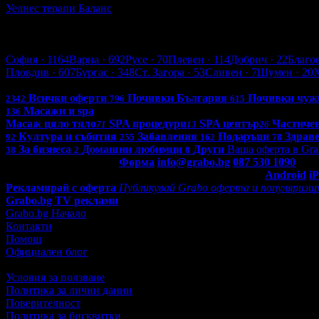
Уелнес терапи Баланс
кв. Кючук Париж
5
Пловдив
София
· 1164
Варна
· 692
Русе
· 70
Плевен
· 114
Добрич
· 22
Благо
Пловдив
· 607
Бургас
· 348
Ст. Загора
· 53
Сливен
· 7
Шумен
· 20
Всички оферти в България: 4290
Всички оферти
Почивки България
Почивки чуж
2342
796
615
Масажи и spa
136
Масаж цяло тяло
SPA процедури
SPA център
Частиче
71
13
26
Култура и събития
Забавления
Подаръци
Здрав
92
255
162
78
За бизнеса
Домашни любимци
Други
Ваша оферта в Gra
38
2
8
Контакти с Grabo.bg:
Форма
info@grabo.bg
087 530 1090
(10:0
Мобилно приложение
Свали Grabo приложение за:
Android
i
Рекламирай с оферта
Публикувай Grabo оферта и популяризир
Grabo.bg TV реклами
Grabo.bg Начало
Контакти
Помощ
Официален блог
Условия за ползване
Политика за лични данни
Поверителност
Политика за бисквитки