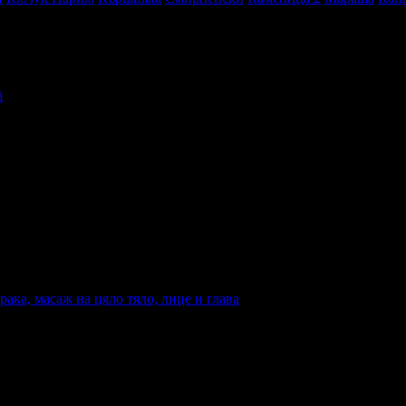
i
spa в твоята поща!
-mail.
н
Добрич
Шумен
Благоевград
Хасково
Пазарджик
Велико Търно
ака, масаж на цяло тяло, лице и глава
, масаж на цяло тяло, лице и глава