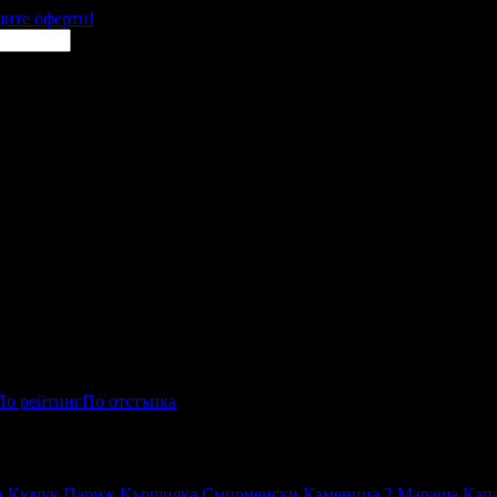
щите оферти!
По рейтинг
По отстъпка
и
Кючук Париж
Кършияка
Смирненски
Каменица 2
Мараша
Кап