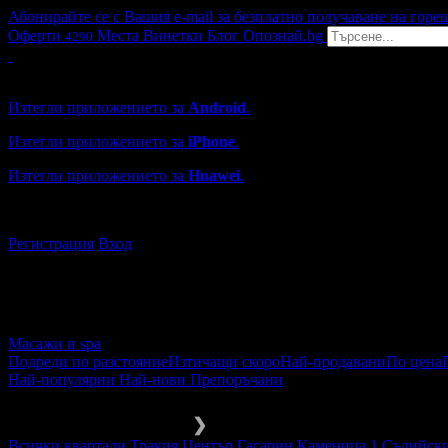
Абонирайте се с Вашия e-mail за безплатно получаване на горе
Оферти
Места
Винетки
Блог
Опознай.bg
4290
Grabo мобилна версия
Изтегли приложението за
Android
.
Изтегли приложението за
iPhone
.
Изтегли приложението за
Huawei
.
...или отвори
grabo.bg
Регистрация
Вход
Масажи и spa
Подреди по разстояние
Изтичащи скоро
Най-продавани
По цена
Най-популярни
Най-нови
Препоръчани
Масажи и spa
SPA процедури
❯
Всички квартали
Тракия
Център
Гагарин
Каменица 1
Съдийск