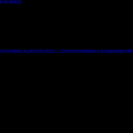
е на мигли
а мигли
подходящи за летните жеги - с болоуспокояващ и релаксиращ ефе
ходящи за летните жеги - с болоуспокояващ и релаксиращ ефект,