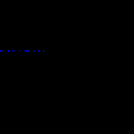
кт, плюс маска за лице
 плюс маска за лице