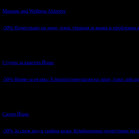
Време за красота, релакс и грижа: Масаж на лице
Massage and Wellness Akinorev
гр. Варна
4.9
-30%
Почистване на лице, плюс терапия за мазна и проблемна
38.50€
55.00€
Цена:
75.30лв
107.57лв
Почистване на лице, плюс терапия за мазна и проблемна ко
Студио за красота Йони
гр. Варна
4.2
-30%
Време за релакс: Електростимулация на лице, плюс аntі-аg
40.60€
58.00€
Цена:
79.41лв
113.44лв
Време за релакс: Електростимулация на лице, плюс аntі-аgе 
Салон Йони
гр. Варна
4.2
-30%
За свеж вид и сияйна кожа: Комбинирано почистване на л
38.50€
55.00€