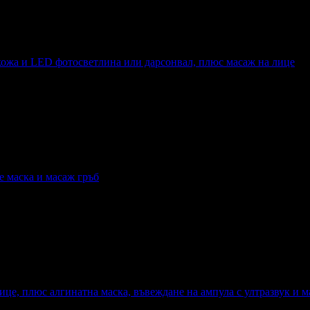
 кожа и LED фотосветлина или дарсонвал, плюс масаж на лице
жа и LED фотосветлина или дарсонвал, плюс масаж на лице
е маска и масаж гръб
маска и масаж гръб
ице, плюс алгинатна маска, въвеждане на ампула с ултразвук и м