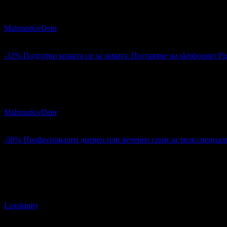
Хидратация и оформяне на устни: Хиалуронов филър Juveder
MahmudovDent
гр. Варна
5
-32%
Подготви кожата си за зимата: Поставяне на skinbooster P
199.40€
293.99€
Цена:
389.99лв
574.99лв
Подготви кожата си за зимата: Поставяне на skinbooster Plur
MahmudovDent
гр. Варна
5
-50%
Професионален дневен или вечерен грим за твоя специал
15.00€
30.00€
Цена:
29.34лв
58.67лв
4
Професионален дневен или вечерен грим за твоя специален 
Luxskinity
гр. Варна
4.8