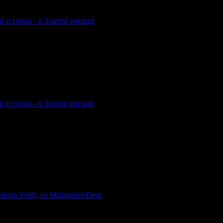
и и глина - в Златни пясъци
 глина - в Златни пясъци
и и глина - в Златни пясъци
 глина - в Златни пясъци
derm Volift, от MahmudovDent