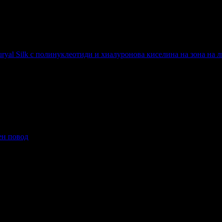
m Volift, от MahmudovDent
luryal Silk с полинуклеотиди и хиалуронова киселина на зонa на 
yal Silk с полинуклеотиди и хиалуронова киселина на зонa на лиц
ен повод
повод