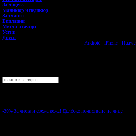
За лицето
Маникюр и педикюр
За тялото
Епилации
Мигли и вежди
Устни
Други
Свали безплатно Grabo приложение за
Android
·
iPhone
·
Huawe
Най-горещите предложения за красота 
Абонирайте се безплатно да получавате дневните промоции по e
Добрич
София
Пловдив
Варна
Бургас
Русе
Стара Загора
Плевен
Сливе
Абонирай се!
-30%
За чиста и свежа кожа! Дълбоко почистване на лице
16.10€
23.01€
Цена:
31.49лв
45.00лв
28