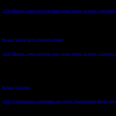
гр. Варна
5
-31%
Масаж с пяна на цяло тяло, плюс маска за лице с водорасл
28.12€
40.90€
Цена:
55.00лв
80.00лв
Масаж с пяна на цяло тяло, плюс маска за лице с водорасли и
Релакс зона в Хотел Бендита Маре
гр. Златни пясъци
4
-31%
Масаж с пяна на цяло тяло, плюс маска за лице с водорасл
28.12€
40.90€
Цена:
55.00лв
79.99лв
1
Масаж с пяна на цяло тяло, плюс маска за лице с водорасли и
Релакс и Грижа
гр. Варна
4
-32%
Хидратация и оформяне на устни: Хиалуронов филър Juve
245.42€
363.02€
Цена:
480.00лв
710.01лв