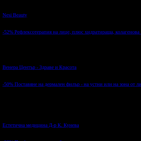
За чиста и свежа кожа! Дълбоко почистване на лице
Nesi Beauty
Център
4.7
-52%
Рефлексотерапия на лице, плюс хидратираща, колагенова
12.27€
25.56€
Цена:
24.00лв
49.99лв
Рефлексотерапия на лице, плюс хидратираща, колагенова ил
Венера Център - Здраве и Красота
Център
4.6
-50%
Поставяне на дермален филър - на устни или на зона от л
74.14€
148.27€
Цена:
145.01лв
289.99лв
4
Поставяне на дермален филър - на устни или на зона от лице
Естетична медицина Д-р К. Кунева
гр. Варна
4.9