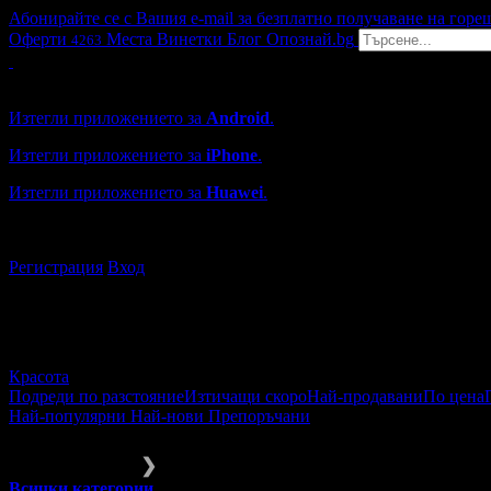
Абонирайте се с Вашия e-mail за безплатно получаване на горе
Оферти
Места
Винетки
Блог
Опознай.bg
4263
Grabo мобилна версия
Изтегли приложението за
Android
.
Изтегли приложението за
iPhone
.
Изтегли приложението за
Huawei
.
...или отвори
grabo.bg
Регистрация
Вход
Красота
Подреди по разстояние
Изтичащи скоро
Най-продавани
По цена
Най-популярни
Най-нови
Препоръчани
Красота
За лицето
❯
Всички категории