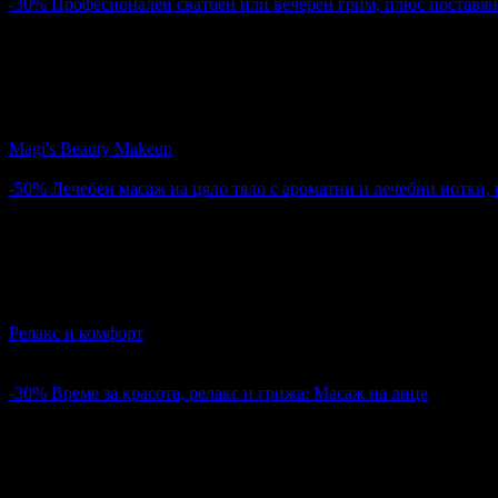
-30%
Професионален сватбен или вечерен грим, плюс поставян
25.05€
35.79€
Цена:
49.00лв
70.00лв
3
Професионален сватбен или вечерен грим, плюс поставяне н
Magi's Beauty Makeup
гр. Варна
-50%
Лечебен масаж на цяло тяло с ароматни и лечебни нотки, 
24.80€
49.60€
Цена:
48.50лв
97.01лв
18
Лечебен масаж на цяло тяло с ароматни и лечебни нотки, под
Релакс и комфорт
гр. Варна
4.6
-30%
Време за красота, релакс и грижа: Масаж на лице
17.50€
25.00€
Цена:
34.23лв
48.90лв
4