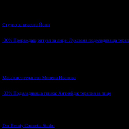
Цена:
75.30лв
107.57лв
За свеж вид и сияйна кожа: Комбинирано почистване на лице
Студио за красота Йони
гр. Варна
4.2
-30%
Прераждащ ритуал за лице: Луксозна подмладяваща терапи
60.20€
86.00€
Цена:
117.74лв
168.20лв
1
Прераждащ ритуал за лице: Луксозна подмладяваща терапия з
Масажист-терапевт Милена Иванова
гр. Варна
4.7
-33%
Подмладяваща грижа: Антиейдж терапия за лице
40.00€
60.00€
Цена:
78.23лв
117.35лв
Подмладяваща грижа: Антиейдж терапия за лице
Dar Beauty Comsetic Studio