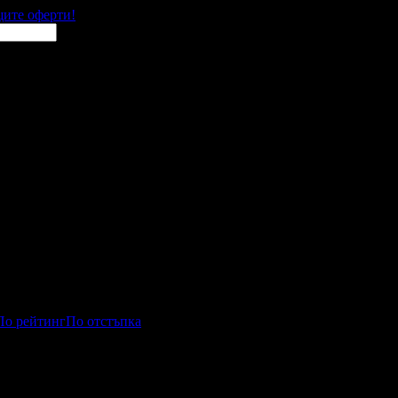
щите оферти!
По рейтинг
По отстъпка