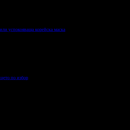
 или успокояваща корейска маска
и успокояваща корейска маска
ицето по избор
то по избор