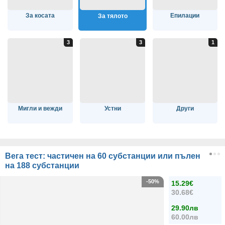
За косата
Епилации
За тялото
Мигли и вежди
Устни
Други
Вега тест: частичен на 60 субстанции или пълен
на 188 субстанции
-50%
15.29€
30.68€
29.90лв
60.00лв