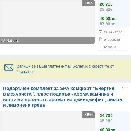
-30%
20.71€
29.60€
40.50лв
57.90лв
22.10
- 15.08
5
грабнати
4A Natural
Каварна
Запиши се за безплатен e-mail бюлетин с офертите от
"Красота"
Подаръчен комплект за SPA комфорт "Енергия
в мехурчета", плюс подарък - арома каминка и
восъчни дражета с аромат на джинджифил, лимон
и лимонена трева
-30%
24.70€
35.28€
48.30лв