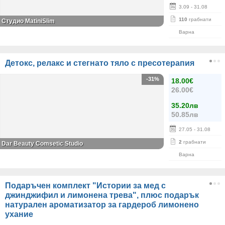
3.09
- 31.08
110
грабнати
Студио MatiniSlim
Варна
Детокс, релакс и стегнато тяло с пресотерапия
-31%
18.00€
26.00€
35.20лв
50.85лв
27.05
- 31.08
2
грабнати
Dar Beauty Comsetic Studio
Варна
Подаръчен комплект "Истории за мед с
джинджифил и лимонена трева", плюс подарък
натурален ароматизатор за гардероб лимонено
ухание