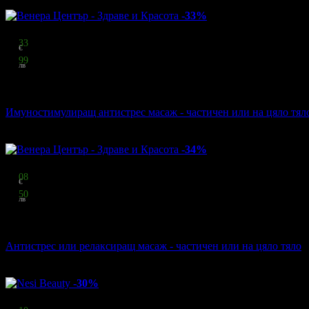
-33%
Цена:
15
33
€
29
99
лв
стойност
23.01 € / 45.00 лв
33% отстъпка
Имуностимулиращ антистрес масаж - частичен или на цяло тял
Венера Център - Здраве и Красота
·
гр. Добрич
75
:
14
:
31
76
грабнати
-34%
Цена:
15
08
€
29
50
лв
стойност
23.01 € / 45.00 лв
34% отстъпка
Антистрес или релаксиращ масаж - частичен или на цяло тяло
Венера Център - Здраве и Красота
·
гр. Добрич
75
:
14
:
31
45
грабнати
-30%
Цена:
16