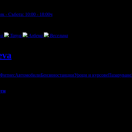
к - Събота: 10:00 - 18:00ч
та
Tanya
Албена
Веселина
eva
 Фитнес
Автомобили
Бензиностанции
Уроци и курсове
Пазаруване
рти
га цялостна грижа за лице и тяло. Ние работим с най-новите ино
слуги на достъпни цени. Подарете си едно луксозно преживяване