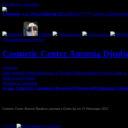
Facebook страница
1
Добрич, ул. Отец Паисий 52А
088 60* ****
(скрит)
Понеделни
Фенове на Cosmetic Center Antonia Djudjeva
Ванина
Dilqna
Димитрина
богоявлена
Вене
Докладвай нередност
Cosmetic Center Antonia Djudj
Добрич
Заведения
Туризъм
Красота и Релакс
Забавления
Култура
Спорт и
Красота и Релакс
Добави в любими
За нас
Адреси
1
Снимки
5
Фенове
49
Ревюта
48
Призове
2
Офе
Luxury cosmetic center
"Antonia Djudjeva"
- гр. Добрич, предла
дерматологията. Нашата цел е да ви предоставим качествени у
Cosmetic Center Antonia Djudjeva участва в Grabo.bg от 13 Октомври 2022
Прочети още
Най-нови оферти от Cosmetic Center Antonia Djudjeva:
-37.5%