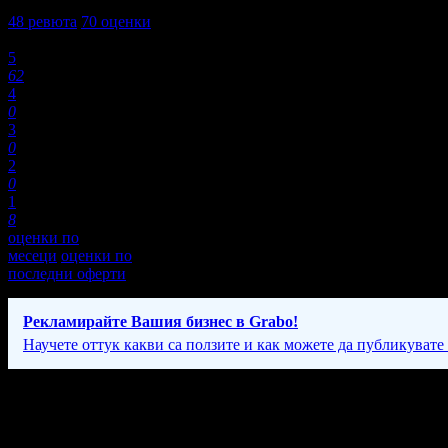
4,5
48
ревюта
70
оценки
Оценки:
5
62
4
0
3
0
2
0
1
8
оценки по
месеци
оценки по
последни оферти
Рекламирайте Вашия бизнес в Grabo!
Научете оттук какви са ползите и как можете да публикувате
Фирмени контакти
Понеделник - Събота: 10:00 - 18:00ч