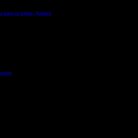
на зона по избор, Добрич
критие