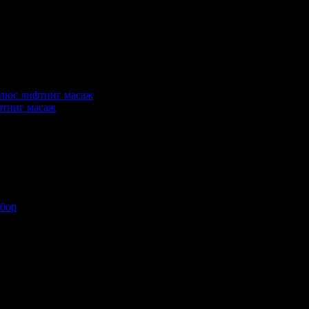
еждания на офертата
148
промотирала 29 дни
29
фтинг масаж
глеждания на офертата
2027
промотирала 419 дни
419
·
Средна оценка за офертата от общо 
еждания на офертата
937
промотирала 364 дни
364
·
Средна оценка за офертата от 1 ревю