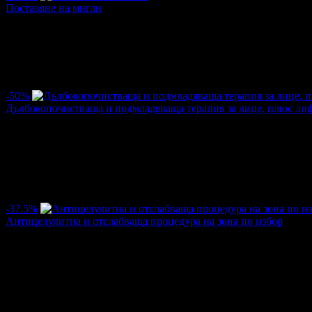
Поставяне на мигли
Цена:
31.70€
50.62€
/62.00лв
99.00лв
·
Грабнати ваучери
3
·
Грабомани закупили офертата
1
·
Прегл
Дата на стартиране на офертата
05.07.2025г
·
Офертата се е 
-50%
Дълбокопочистваща и подмладяваща терапия за лице, плюс ли
Цена:
12.78€
25.56€
/25.00лв
50.00лв
·
Грабнати ваучери
46
·
Грабомани закупили офертата
44
·
Пре
Дата на стартиране на офертата
12.11.2024г
·
Офертата се е 
4.5
-37.5%
Антицелулитна и отслабваща процедура на зона по избор
Цена:
12.78€
20.45€
/25.00лв
40.00лв
·
Грабнати ваучери
4
·
Грабомани закупили офертата
3
·
Прегл
Дата на стартиране на офертата
12.11.2024г
·
Офертата се е 
5.0