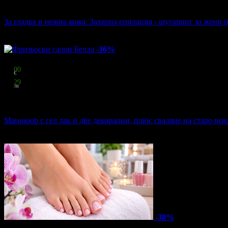
7.00 € / 13.69 лв
30% отстъпка
За гладка и нежна кожа: Захарна епилация - шугаринг за жени 
Студио за красота Bella Donna
·
гр. Добрич
9
грабнати
-36%
Цена:
16
00
€
31
29
лв
стойност
25.00 € / 48.90 лв
36% отстъпка
Маникюр с гел лак и две декорации, плюс сваляне на старо по
Фризьоски салон Белла
·
гр. Добрич
75
:
14
:
31
7
грабнати
-38%
Цена: