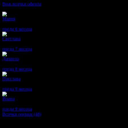
Виж всички оферти
Отзиви от клиенти:
Мария
5
Майка ми е доволна от процедурата.
преди 6 месеца
·
· Подкрепям това мнение!
Светлана
1
Бях болна ваучерът изтече и ми беше отказано да ми направят 
преди 7 месеца
·
· Подкрепям това мнение!
Даниела
5
Доволна съм
преди 8 месеца
·
· Подкрепям това мнение!
Преслава
5
Беше доста релаксиращо ! Спокойна обстановка и добро обслу
преди 9 месеца
·
1
· Подкрепям това мнение!
Йоана
5
Страхотно обслужване и чудесна атмосфера. Препоръчвам!
преди 9 месеца
·
1
· Подкрепям това мнение!
Всички оценки (48)
Други популярни оферти