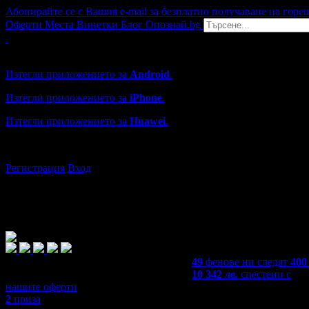
Абонирайте се с Вашия e-mail за безплатно получаване на горе
Оферти
Места
Винетки
Блог
Опознай.bg
Grabo мобилна версия
Изтегли приложението за
Android
.
Изтегли приложението за
iPhone
.
Изтегли приложението за
Huawei
.
...или отвори
grabo.bg
Регистрация
Вход
49
фенове ни следят
400
10 342
лв.
спестени с
нашите оферти
2
приза