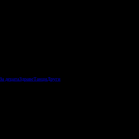
За децата
Здраве
Танци
Други
вативни технологии в областта на козметиката и
! Очакваме ви!