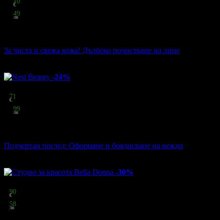
10
€
31
49
лв
стойност
23.01 € / 45.00 лв
30% отстъпка
За чиста и свежа кожа! Дълбоко почистване на лице
Nesi Beauty
·
гр. Добрич
28
грабнати
-24%
Цена:
9
71
€
18
99
лв
стойност
12.78 € / 25.00 лв
24% отстъпка
Подчертан поглед: Оформяне и боядисване на вежди
Nesi Beauty
·
гр. Добрич
11
грабнати
-30%
Цена:
4
90
€
9
58
лв
стойност