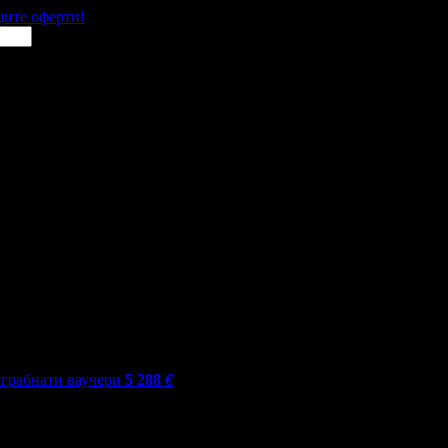
щите оферти!
грабнати ваучери
5 288
€