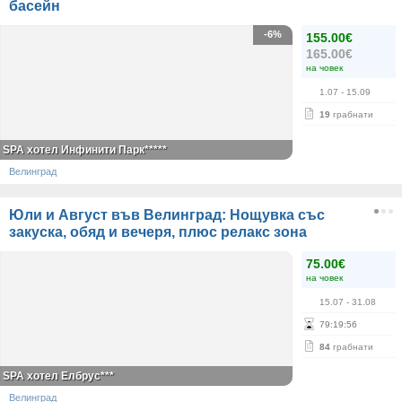
басейн
-6%
155.00€
165.00€
на човек
1.07
- 15.09
19
грабнати
SPA хотел Инфинити Парк*****
Велинград
Юли и Август във Велинград: Нощувка със
закуска, обяд и вечеря, плюс релакс зона
75.00€
на човек
15.07
- 31.08
79
:
19
:
56
84
грабнати
SPA хотел Елбрус***
Велинград