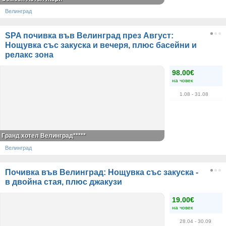
Велинград
SPA почивка във Велинград през Август:
Нощувка със закуска и вечеря, плюс басейни и
релакс зона
98.00€
на човек
1.08
- 31.08
Гранд хотел Велинград*****
Велинград
Почивка във Велинград: Нощувка със закуска -
в двойна стая, плюс джакузи
19.00€
на човек
28.04
- 30.09