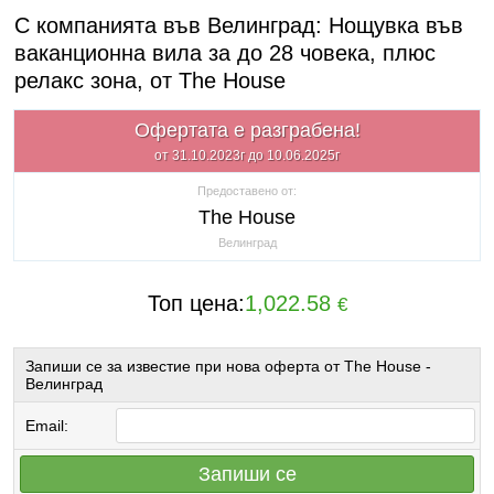
С компанията във Велинград: Нощувка във
ваканционна вила за до 28 човека, плюс
релакс зона, от The House
Офертата е разграбена!
от 31.10.2023г до 10.06.2025г
Предоставено от:
The House
Велинград
Топ цена:
1,022.58
€
Запиши се за известие при нова оферта от The House -
Велинград
Email:
Запиши се