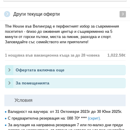
Други текущи оферти
3
The House
във Велинград е перфектният избор за съвременния
посетител - близо до оживения център и същевременно на 5
минути от горски пътеки, места за пикник, разходка и спорт.
Заповядайте със семейството или приятелите!
1,022.58
1 нощувка във ваканционна къща за до 28 човека
€
Офертата включва още
За помещенията
Условия
Валидност на ваучера:
от 31 Октомври 2023г до 30 Юни 2025г.
С предварителна резервация на:
088 70* ****
(скрит)
.
За анулация на направена резервация 7 или по-малко дни преди