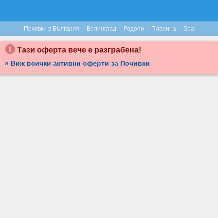
С КОМПАНИЯТА ВЪВ ВЕЛИНГРАД: НОЩУВКА ВЪВ ВАКАНЦИОННА ВИЛА ЗА ДО 28 ЧОВЕКА, ПЛЮС РЕЛАКС ЗОНА, ОТ THE HOUSE
·
·
·
·
Почивки в България
Велинград
Родопи
Планина
Spa
Тази оферта вече е разграбена!
» Виж всички активни оферти за Почивки