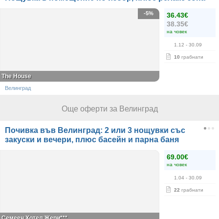
-5%
36.43€
38.35€
на човек
1.12
- 30.09
10
грабнати
The House
Велинград
Още оферти за Велинград
Почивка във Велинград: 2 или 3 нощувки със
закуски и вечери, плюс басейн и парна баня
69.00€
на човек
1.04
- 30.09
22
грабнати
Семеен Хотел Жери***