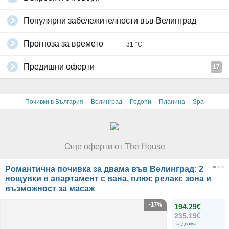
Популярни забележителности във Велинград
Прогноза за времето
31 °C
Предишни оферти
17
·
·
·
·
Почивки в България
Велинград
Родопи
Планина
Spa
Още оферти от The House
Романтична почивка за двама във Велинград: 2
нощувки в апартамент с вана, плюс релакс зона и
възможност за масаж
-17%
194.29€
235.19€
за двама