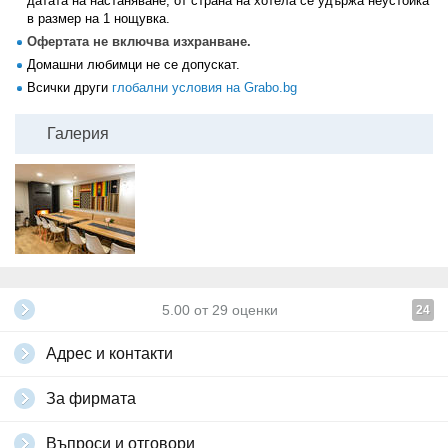
датата на настаняване, от страна на хотела се удържа неустойка
в размер на 1 нощувка.
Офертата не включва изхранване.
Домашни любимци не се допускат.
Всички други
глобални условия на Grabo.bg
Галерия
5.00
от
29
оценки
24
Адрес и контакти
За фирмата
Въпроси и отговори