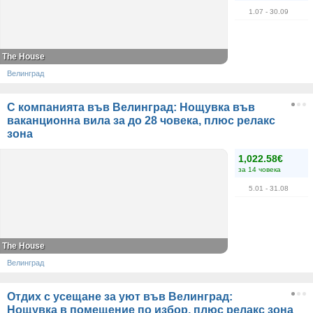
1.07
- 30.09
The House
Велинград
С компанията във Велинград: Нощувка във
ваканционна вила за до 28 човека, плюс релакс
зона
1,022.58€
за 14 човека
5.01
- 31.08
The House
Велинград
Отдих с усещане за уют във Велинград:
Нощувка в помещение по избор, плюс релакс зона