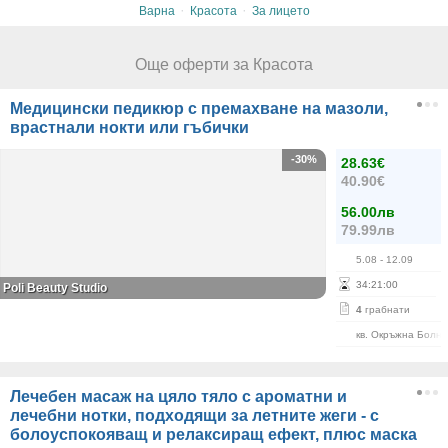
·
·
Варна
Красота
За лицето
Още оферти за Красота
Медицински педикюр с премахване на мазоли,
врастнали нокти или гъбички
-30%
28.63€
40.90€
56.00лв
79.99лв
5.08
- 12.09
34
:
20
:
59
Poli Beauty Studio
4
грабнати
кв. Окръжна Болн
Лечебен масаж на цяло тяло с ароматни и
лечебни нотки, подходящи за летните жеги - с
болоуспокояващ и релаксиращ ефект, плюс маска