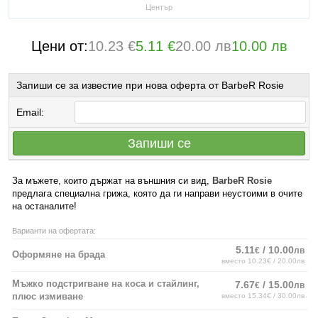
Център
Цени от:
10.23 €
5.11 €
20.00 лв
10.00 лв
Запиши се за известие при нова оферта от BarbeR Rosie
Email:
Запиши се
За мъжете, които държат на външния си вид,
BarbeR Rosie
предлага специална грижа, която да ги направи неустоими в очите
на останалите!
Варианти на офертата:
5.11
/ 10.00
€
лв
Оформяне на брада
вместо 10.23€ / 20.00лв
Мъжко подстригване на коса и стайлинг,
7.67
/ 15.00
€
лв
плюс измиване
вместо 15.34€ / 30.00лв