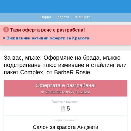
·
·
Варна
Красота
За лицето
Тази оферта вече е разграбена!
» Виж всички активни оферти за Красота
За вас, мъже: Оформяне на брада, мъжко
подстригване плюс измиване и стайлинг или
пакет Complex, от BarbeR Rosie
Офертата е разграбена!
от 29.02.2024г до 27.01.2025г
Грабнати ваучери:
5
Предоставено от:
Салон за красота Анджети