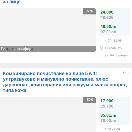
за лице
-50%
24.80€
49.60€
48.50лв
97.01лв
4.07
- 31.08
18
грабнати
Релакс и комфорт
ул. Ген. Цимерман
Комбинирано почистване на лице 5 в 1:
ултразвуково и мануално почистване, плюс
дарсонвал, криотерапия или вакуум и маска според
типа кожа
-50%
17.90€
35.79€
35.01лв
70.00лв
1.08
- 9.09