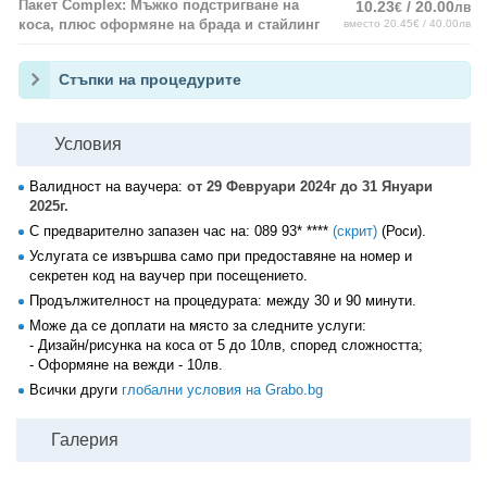
Пакет Complex: Мъжко подстригване на
10.23
/ 20.00
€
лв
коса, плюс оформяне на брада и стайлинг
вместо 20.45€ / 40.00лв
Стъпки на процедурите
Условия
Валидност на ваучера:
от 29 Февруари 2024г до 31 Януари
2025г.
С предварително запазен час на:
089 93* ****
(скрит)
(Роси).
Услугата се извършва само при предоставяне на номер и
секретен код на ваучер при посещението.
Продължителност на процедурата: между 30 и 90 минути.
Може да се доплати на място за следните услуги:
- Дизайн/рисунка на коса от 5 до 10лв, според сложността;
- Оформяне на вежди - 10лв.
Всички други
глобални условия на Grabo.bg
Галерия