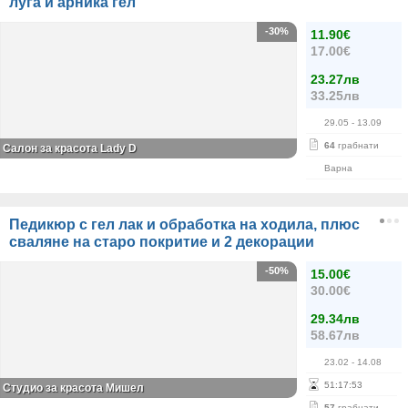
луга и арника гел
-30%
11.90€
17.00€
23.27лв
33.25лв
29.05
- 13.09
64
грабнати
Салон за красота Lady D
Варна
Педикюр с гел лак и обработка на ходила, плюс
сваляне на старо покритие и 2 декорации
-50%
15.00€
30.00€
29.34лв
58.67лв
23.02
- 14.08
51
:
17
:
53
Студио за красота Мишел
57
грабнати