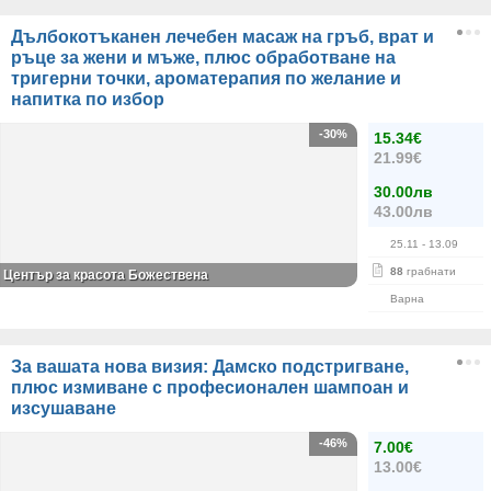
Дълбокотъканен лечебен масаж на гръб, врат и
ръце за жени и мъже, плюс обработване на
тригерни точки, ароматерапия по желание и
напитка по избор
-30%
15.34€
21.99€
30.00лв
43.00лв
25.11
- 13.09
88
грабнати
Център за красота Божествена
Варна
За вашата нова визия: Дамско подстригване,
плюс измиване с професионален шампоан и
изсушаване
-46%
7.00€
13.00€