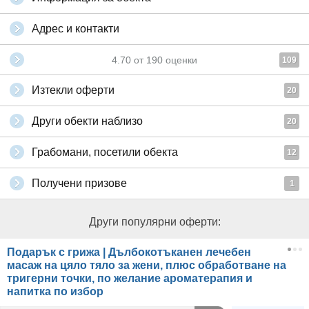
Адрес и контакти
4.70
от
190
оценки
109
Изтекли оферти
20
Други обекти наблизо
20
Грабомани, посетили обекта
12
Получени призове
1
Други популярни оферти:
Подарък с грижа | Дълбокотъканен лечебен
масаж на цяло тяло за жени, плюс обработване на
тригерни точки, по желание ароматерапия и
напитка по избор