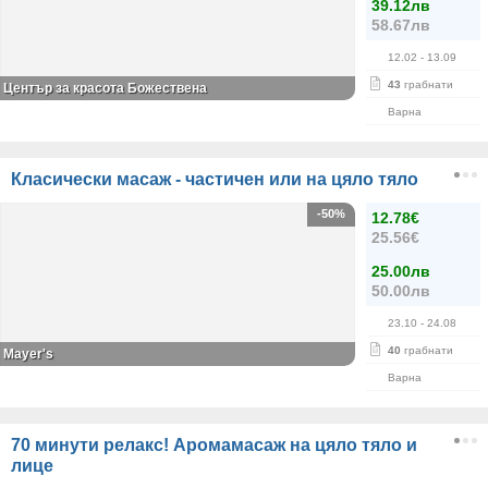
39.12лв
58.67лв
12.02
- 13.09
43
грабнати
Център за красота Божествена
Варна
Класически масаж - частичен или на цяло тяло
-50%
12.78€
25.56€
25.00лв
50.00лв
23.10
- 24.08
40
грабнати
Mayer's
Варна
70 минути релакс! Аромамасаж на цяло тяло и
лице