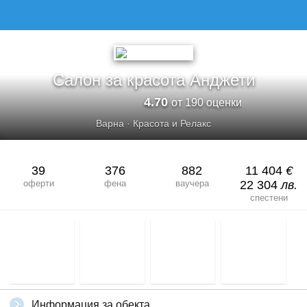
САЛОН ЗА КРАСОТА АНДЖЕТИ
Салон за красота Анджети
4.70
от 190 оценки
Варна
·
Красота и Релакс
39
376
882
11 404
€
оферти
фена
ваучера
22 304
лв.
спестени
Информация за обекта