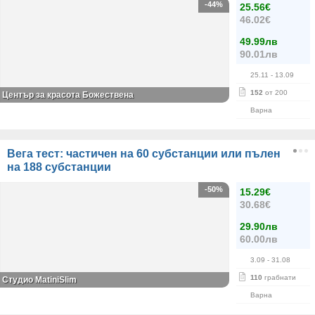
-44%
25.56€
46.02€
49.99лв
90.01лв
25.11
- 13.09
152
от 200
Център за красота Божествена
Варна
Вега тест: частичен на 60 субстанции или пълен
на 188 субстанции
-50%
15.29€
30.68€
29.90лв
60.00лв
3.09
- 31.08
110
грабнати
Студио MatiniSlim
Варна