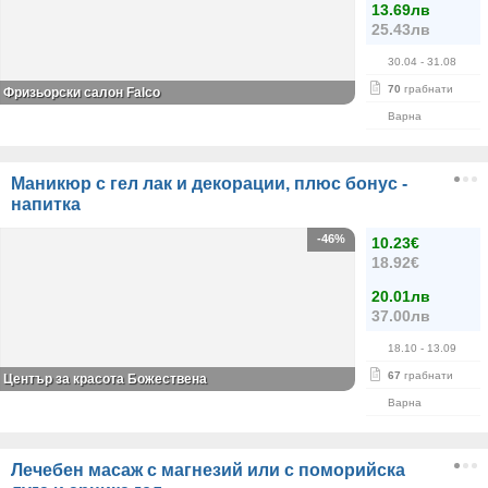
13.69лв
25.43лв
30.04
- 31.08
70
грабнати
Фризьорски салон Falco
Варна
Маникюр с гел лак и декорации, плюс бонус -
напитка
-46%
10.23€
18.92€
20.01лв
37.00лв
18.10
- 13.09
67
грабнати
Център за красота Божествена
Варна
Лечебен масаж с магнезий или с поморийска