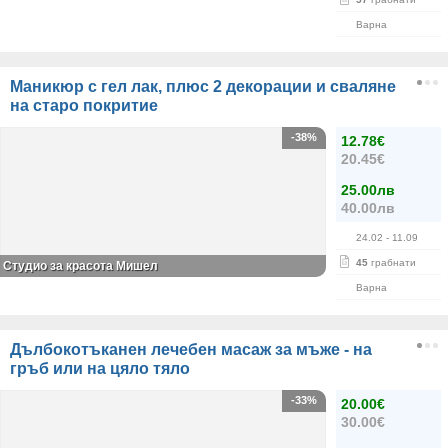
Варна
Маникюр с гел лак, плюс 2 декорации и сваляне
на старо покритие
-38%
12.78€
20.45€
25.00лв
40.00лв
24.02
- 11.09
45
грабнати
Студио за красота Мишел
Варна
Дълбокотъканен лечебен масаж за мъже - на
гръб или на цяло тяло
-33%
20.00€
30.00€