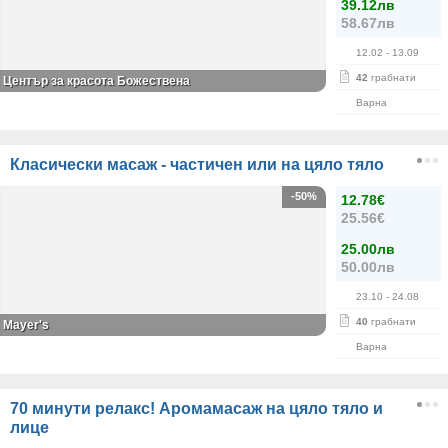
39.12лв
58.67лв
12.02
- 13.09
42
грабнати
Център за красота Божествена
Варна
Класически масаж - частичен или на цяло тяло
-50%
12.78€
25.56€
25.00лв
50.00лв
23.10
- 24.08
40
грабнати
Mayer's
Варна
70 минути релакс! Аромамасаж на цяло тяло и
лице