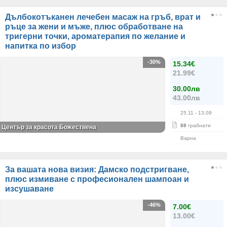
Дълбокотъканен лечебен масаж на гръб, врат и
ръце за жени и мъже, плюс обработване на
тригерни точки, ароматерапия по желание и
напитка по избор
-30%
15.34€
21.99€
30.00лв
43.00лв
25.11
- 13.09
88
грабнати
Център за красота Божествена
Варна
За вашата нова визия: Дамско подстригване,
плюс измиване с професионален шампоан и
изсушаване
-46%
7.00€
13.00€