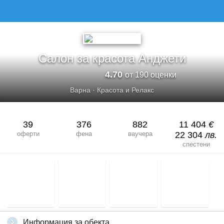
САЛОН ЗА КРАСОТА АНДЖЕТИ
Салон за красота Анджети
4.70
от 190 оценки
Варна
·
Красота и Релакс
39
376
882
11 404
€
оферти
фена
ваучера
22 304
лв.
спестени
Информация за обекта