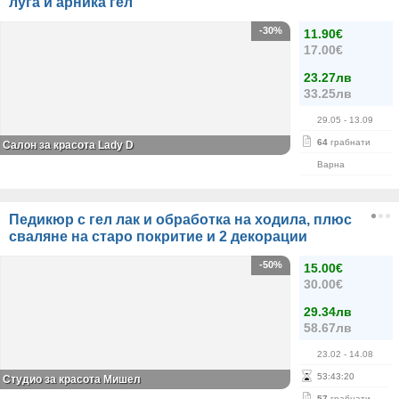
луга и арника гел
-30%
11.90€
17.00€
23.27лв
33.25лв
29.05
- 13.09
64
грабнати
Салон за красота Lady D
Варна
Педикюр с гел лак и обработка на ходила, плюс
сваляне на старо покритие и 2 декорации
-50%
15.00€
30.00€
29.34лв
58.67лв
23.02
- 14.08
53
:
43
:
20
Студио за красота Мишел
57
грабнати