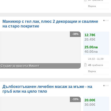
Варна
Маникюр с гел лак, плюс 2 декорации и сваляне
на старо покритие
-38%
12.78€
20.45€
25.00лв
40.00лв
24.02
- 11.09
45
грабнати
Студио за красота Мишел
Варна
Дълбокотъканен лечебен масаж за мъже - на
гръб или на цяло тяло
-33%
20.00€
30.00€