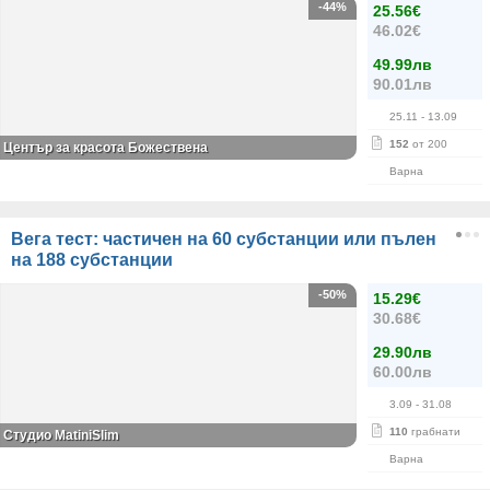
-44%
25.56€
46.02€
49.99лв
90.01лв
25.11
- 13.09
152
от 200
Център за красота Божествена
Варна
Вега тест: частичен на 60 субстанции или пълен
на 188 субстанции
-50%
15.29€
30.68€
29.90лв
60.00лв
3.09
- 31.08
110
грабнати
Студио MatiniSlim
Варна