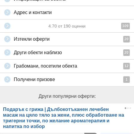
Адрес и контакти
4.70
от
190
оценки
109
Изтекли оферти
20
Други обекти наблизо
20
Грабомани, посетили обекта
12
Получени призове
1
Други популярни оферти:
Подарък с грижа | Дълбокотъканен лечебен
масаж на цяло тяло за жени, плюс обработване на
тригерни точки, по желание ароматерапия и
напитка по избор