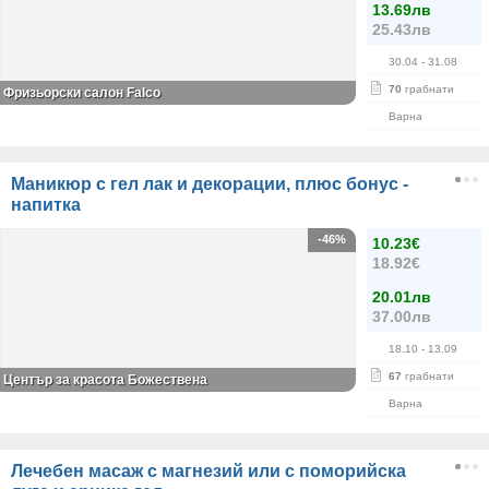
13.69лв
25.43лв
30.04
- 31.08
70
грабнати
Фризьорски салон Falco
Варна
Маникюр с гел лак и декорации, плюс бонус -
напитка
-46%
10.23€
18.92€
20.01лв
37.00лв
18.10
- 13.09
67
грабнати
Център за красота Божествена
Варна
Лечебен масаж с магнезий или с поморийска