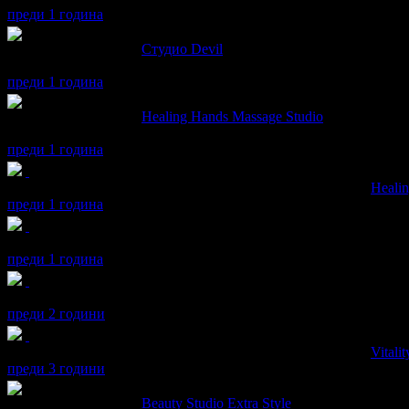
преди 1 година
maria написа ревю за
Студио Devil
Бърза и безболезнена кола маска ! Препоръчвам!
преди 1 година
maria написа ревю за
Healing Hands Massage Studio
Беше много приятна обстановката, чисто, услугата беше профе
преди 1 година
maria получава значка
Супер клиент
. Тя
беше връчена от
Heali
преди 1 година
maria получава значка
Рожденик
, по случай своя празник! Чес
преди 1 година
maria получава значка
Рожденик
, по случай своя празник! Чес
преди 2 години
maria получава значка
Супер клиент
. Тя
беше връчена от
Vitali
преди 3 години
maria написа ревю за
Beauty Studio Extra Style