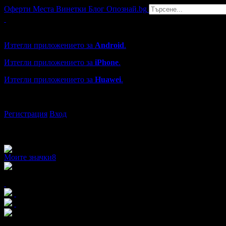
Оферти
Места
Винетки
Блог
Опознай.bg
Grabo мобилна версия
Изтегли приложението за
Android
.
Изтегли приложението за
iPhone
.
Изтегли приложението за
Huawei
.
...или отвори
grabo.bg
Регистрация
Вход
Моите значки
8
x8
x8