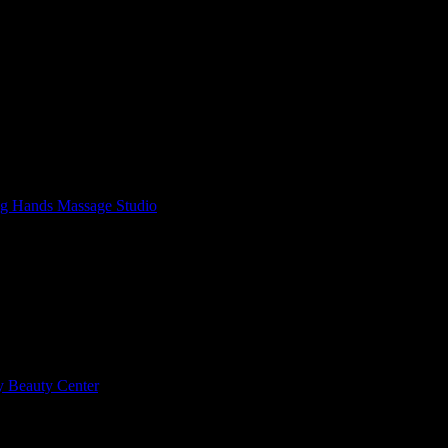
сионално извършена. Бих посетила отново!
ng Hands Massage Studio
, защото е лоялен клиент.
тит Рожден Ден от целия екип!
тит Рожден Ден от целия екип!
ty Beauty Center
, защото е лоялен клиент.