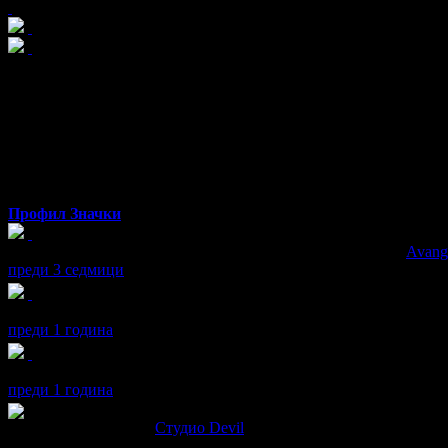
maria
от Варна
Профил
Значки
maria получава значка
Супер клиент
. Тя
беше връчена от
Avang
преди 3 седмици
maria получава значка
Спестих над 255.65€/500лв
, защото дока
преди 1 година
maria получава значка
Sushi freak
, защото грабна три суши офер
преди 1 година
maria написа ревю за
Студио Devil
Много добър козметик! Добра работа и прекрасно отношение !