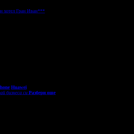
н хотел Гран Иван***
, защото е лоялен клиент.
а.
тит Рожден Ден от целия екип!
0 - 18:30ч)
Phone
Huawei
ай бизнеса си
Разбери още