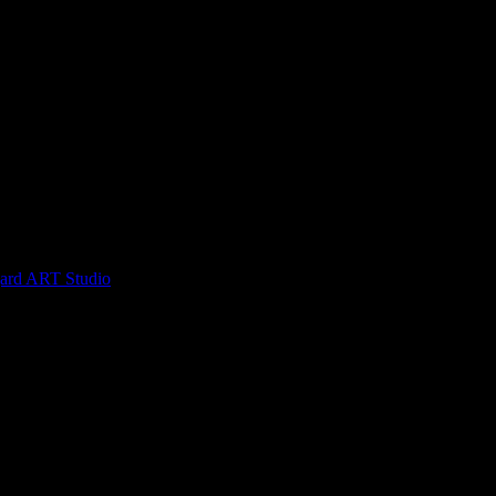
ard ART Studio
, защото е лоялен клиент.
то си грабеше оферти успя да спести над 255.65€/500лв от всичк
ти от Grabo.bg!
 Ще посетя отново