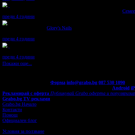
maria получава значка
Супер клиент
. Тя
беше връчена от
Семее
преди 4 години
maria написа ревю за
Glory's Nails
Много съм доволна! Професионално отношение, отлична работ
преди 4 години
maria получава значка
Рожденик
, по случай своя празник! Чес
преди 4 години
Покажи още...
Контакти с Grabo.bg:
Форма
info@grabo.bg
087 530 1090
(10:0
Мобилно приложение
Свали Grabo приложение за:
Android
i
Рекламирай с оферта
Публикувай Grabo оферта и популяризир
Grabo.bg TV реклами
Grabo.bg Начало
Контакти
Помощ
Официален блог
Условия за ползване