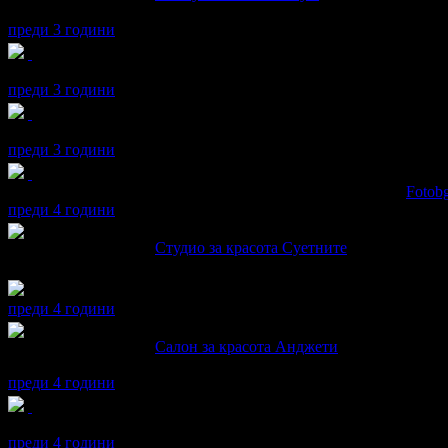
Много съм доволна! Отново ще посетя!
преди 3 години
maria получава значка
Пътешественик
, защото грабна три офе
преди 3 години
maria получава значка
Рожденик
, по случай своя празник! Чес
преди 3 години
maria получава значка
Супер клиент
. Тя
беше връчена от
Fotob
преди 4 години
maria написа ревю за
Студио за красота Суетните
Прецизна работа и любезно отношение. Препоръчвам!
преди 4 години
maria написа ревю за
Салон за красота Анджети
Красив и издръжлив маникюр, любезно отношение
преди 4 години
maria получава значка
Кокона
, защото грабна три оферти от ка
преди 4 години