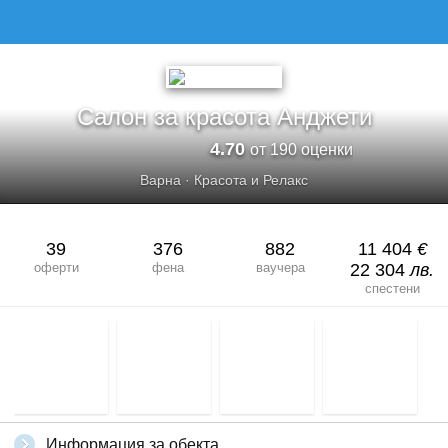
САЛОН ЗА КРАСОТА АНДЖЕТИ
Салон за красота Анджети
4.70
от 190 оценки
Варна
·
Красота и Релакс
39
376
882
11 404
€
оферти
фена
ваучера
22 304
лв.
спестени
Информация за обекта