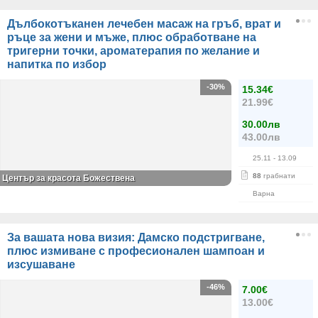
Дълбокотъканен лечебен масаж на гръб, врат и
ръце за жени и мъже, плюс обработване на
тригерни точки, ароматерапия по желание и
напитка по избор
-30%
15.34€
21.99€
30.00лв
43.00лв
25.11
- 13.09
88
грабнати
Център за красота Божествена
Варна
За вашата нова визия: Дамско подстригване,
плюс измиване с професионален шампоан и
изсушаване
-46%
7.00€
13.00€