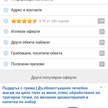
Адрес и контакти
4.70
от
190
оценки
109
Изтекли оферти
20
Други обекти наблизо
20
Грабомани, посетили обекта
12
Получени призове
1
Други популярни оферти:
Подарък с грижа | Дълбокотъканен лечебен
масаж на цяло тяло за жени, плюс обработване на
тригерни точки, по желание ароматерапия и
напитка по избор