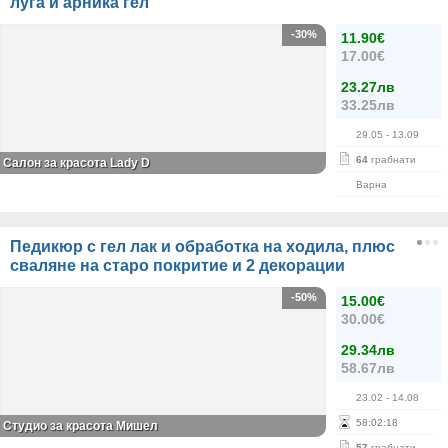
луга и арника гел
-30%
11.90€
17.00€
23.27лв
33.25лв
29.05
- 13.09
64
грабнати
Салон за красота Lady D
Варна
Педикюр с гел лак и обработка на ходила, плюс
сваляне на старо покритие и 2 декорации
-50%
15.00€
30.00€
29.34лв
58.67лв
23.02
- 14.08
58
:
02
:
18
Студио за красота Мишел
57
грабнати