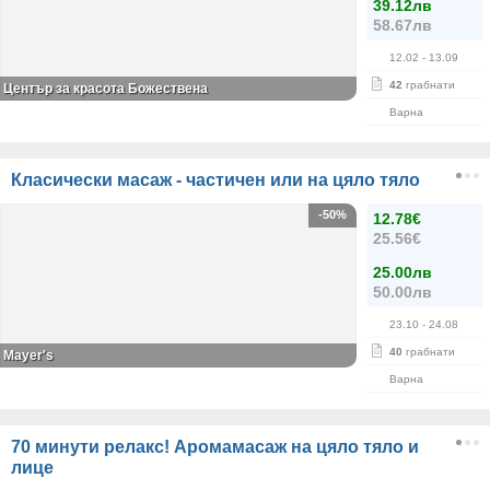
39.12лв
58.67лв
12.02
- 13.09
42
грабнати
Център за красота Божествена
Варна
Класически масаж - частичен или на цяло тяло
-50%
12.78€
25.56€
25.00лв
50.00лв
23.10
- 24.08
40
грабнати
Mayer's
Варна
70 минути релакс! Аромамасаж на цяло тяло и
лице