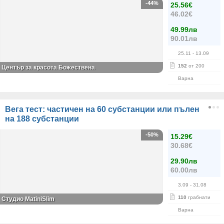
-44%
25.56€
46.02€
49.99лв
90.01лв
25.11
- 13.09
152
от 200
Център за красота Божествена
Варна
Вега тест: частичен на 60 субстанции или пълен
на 188 субстанции
-50%
15.29€
30.68€
29.90лв
60.00лв
3.09
- 31.08
110
грабнати
Студио MatiniSlim
Варна