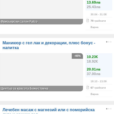
13.69лв
25.43лв
30.04
- 31.08
70
грабнати
Фризьорски салон Falco
Варна
Маникюр с гел лак и декорации, плюс бонус -
напитка
-46%
10.23€
18.92€
20.01лв
37.00лв
18.10
- 13.09
67
грабнати
Център за красота Божествена
Варна
Лечебен масаж с магнезий или с поморийска