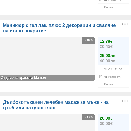
Варна
Маникюр с гел лак, плюс 2 декорации и сваляне
на старо покритие
-38%
12.78€
20.45€
25.00лв
40.00лв
24.02
- 11.09
45
грабнати
Студио за красота Мишел
Варна
Дълбокотъканен лечебен масаж за мъже - на
гръб или на цяло тяло
-33%
20.00€
30.00€