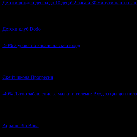
Детски рожден ден за до 10 деца! 2 часа и 30 минути парти с 
Топ цена:
120.00€
Детски рожден ден за до 10 деца! 2 часа и 30 минути парти 
Детски клуб Dodo
кв. Христо Ботев
5
-50%
2 урока по каране на скейтборд
Цена:
10.23€
20.45€
20
2 урока по каране на скейтборд
Скейт школа Прогресия
Център
4.9
-40%
Лятно забавление за малки и големи: Вход за цял ден пол
Цена:
15.00€
25.00€
217
Лятно забавление за малки и големи: Вход за цял ден ползва
Aquafun 3th Buna
Крайбрежна алея
4