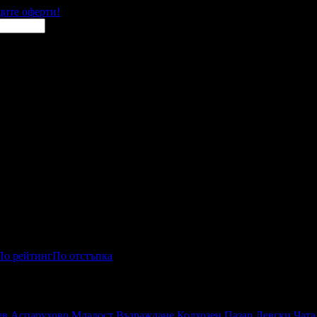
щите оферти!
По рейтинг
По отстъпка
та
ев
Аспарухово
Младост
Възраждане
Колхозен Пазар
Левски
Чата