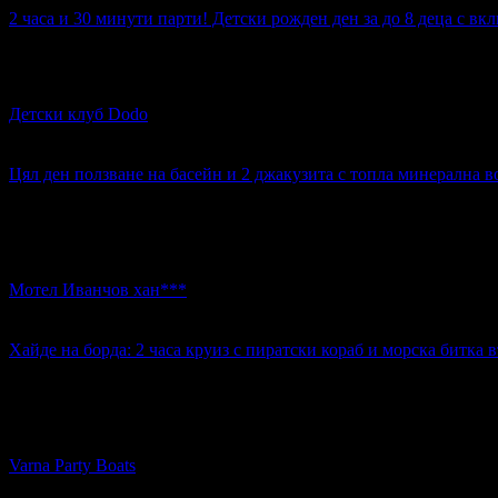
2 часа и 30 минути парти! Детски рожден ден за до 8 деца с вк
Топ цена:
175.00€
2 часа и 30 минути парти! Детски рожден ден за до 8 деца с
Детски клуб Dodo
кв. Христо Ботев
5
Цял ден ползване на басейн и 2 джакузита с топла минерална в
Топ цена:
9.21€
883
Цял ден ползване на басейн и 2 джакузита с топла минерална
Мотел Иванчов хан***
к.к. Св. св. Конста..
4
Хайде на борда: 2 часа круиз с пиратски кораб и морска битка 
Топ цена:
17.10€
12
Хайде на борда: 2 часа круиз с пиратски кораб и морска битк
Varna Party Boats
Морска гара