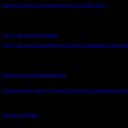
4.8
Разходка с бърза лодка или возене на ринг BIG UFO
Топ цена:
18.00€
60
:
04
:
53
Разходка с бърза лодка или возене на ринг BIG UFO
Св. Св. Константин и Елена
к.к. Св.Св. Констан..
-31%
2 часа детски рожден ден за 10 деца с аниматор, много за
Цена:
129.00€
188.10€
28
2 часа детски рожден ден за 10 деца с аниматор, много забав
Playground Grand Mall & Playkids
кв. Трошево
4.4
Детски рожден ден за до 6 деца! 2 часа парти с аниматор, рису
Топ цена:
80.00€
Детски рожден ден за до 6 деца! 2 часа парти с аниматор, ри
Детски клуб Dodo
кв. Христо Ботев
5