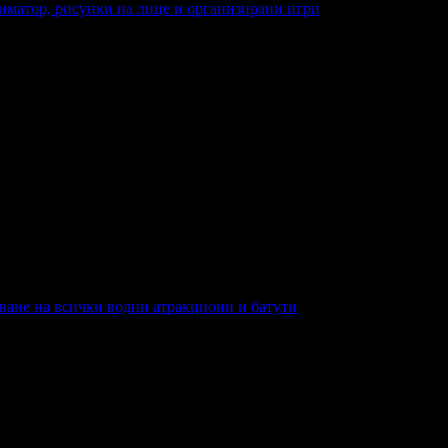
аниматор, рисунки на лице и организирани игри
с аниматор, рисунки на лице и организирани игри
зване на всички водни атракциони и батути
не на всички водни атракциони и батути