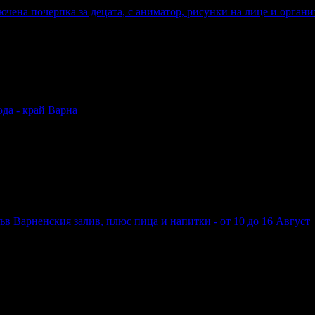
лючена почерпка за децата, с аниматор, рисунки на лице и орган
 включена почерпка за децата, с аниматор, рисунки на лице и орг
ода - край Варна
 вода - край Варна
във Варненския залив, плюс пица и напитки - от 10 до 16 Август
а във Варненския залив, плюс пица и напитки - от 10 до 16 Авгу