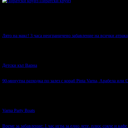
Пиратски круиз
Топ цена:
17.10€
Всички оферти за децата
Лято на макс! 3 часа неограничено забавление на всички атрак
Топ цена:
19.50€
183
Лято на макс! 3 часа неограничено забавление на всички ат
Детски кът Варна
кв. Морска Градина
4.6
90-минутна разходка по залез с кораб Pinta Varna, Арабела или 
Топ цена:
14.40€
23
90-минутна разходка по залез с кораб Pinta Varna, Арабела и
Varna Party Boats
Морска гара
4.8
Време за забавление: 1 час игра за едно дете, плюс сокче и каф