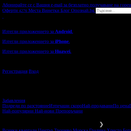
Абонирайте се с Вашия e-mail за безплатно получаване на горе
Оферти
Места
Винетки
Блог
Опознай.bg
4276
Grabo мобилна версия
Изтегли приложението за
Android
.
Изтегли приложението за
iPhone
.
Изтегли приложението за
Huawei
.
...или отвори
grabo.bg
Регистрация
Вход
Забавления
Подреди по разстояние
Изтичащи скоро
Най-продавани
По цена
Най-популярни
Най-нови
Препоръчани
Забавления и развлечения
За деца
❯
Всички квартали
Център
Трошево
Морска Градина
Христо Бот