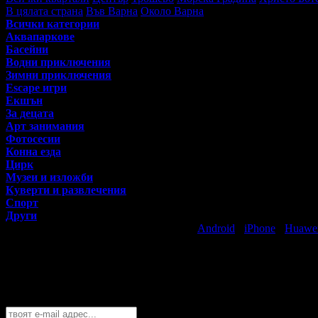
В цялата страна
Във Варна
Около Варна
Всички категории
Аквапаркове
Басейни
Водни приключения
Зимни приключения
Escape игри
Екшън
За децата
Арт занимания
Фотосесии
Конна езда
Цирк
Музеи и изложби
Куверти и развлечения
Спорт
Други
Свали безплатно Grabo приложение за
Android
·
iPhone
·
Huawe
Най-горещите предложения за забавлен
Абонирайте се безплатно да получавате дневните промоции по e