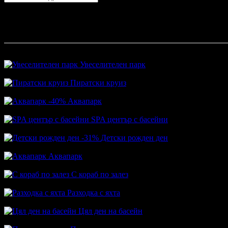
Варна
София
Пловдив
Варна
Бургас
Русе
Стара Загора
Плевен
Сливе
Абонирай се!
Най-популярни оферти
Увеселителен парк
Топ цена:
19.50€
Пиратски круиз
Топ цена:
17.10€
-40%
Аквапарк
Цена:
15.00€
25.00€
SPA център с басейни
Топ цена:
9.21€
-31%
Детски рожден ден
Цена:
129.00€
188.10€
Аквапарк
Топ цена:
22.00€
С кораб по залез
Топ цена:
14.40€
Разходка с яхта
Топ цена:
50.00€
Цял ден на басейн
Топ цена:
10.00€