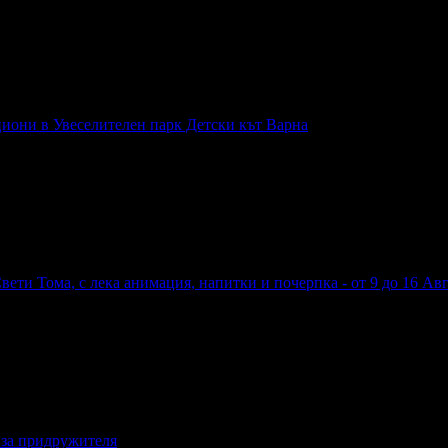
циони в Увеселителен парк Детски кът Варна
ракциони в Увеселителен парк Детски кът Варна
Свети Тома, с лека анимация, напитки и почерпка - от 9 до 16 Ав
ли Свети Тома, с лека анимация, напитки и почерпка - от 9 до 16 
е за придружителя