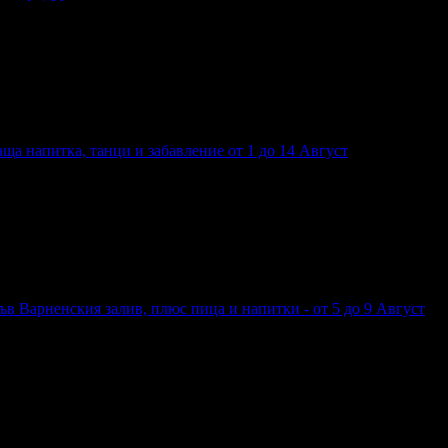
кафе за придружителя
аща напитка, танци и забавление от 1 до 14 Αвгуст
аваща напитка, танци и забавление от 1 до 14 Αвгуст
във Варненския залив, плюс пица и напитки - от 5 до 9 Август
а във Варненския залив, плюс пица и напитки - от 5 до 9 Август