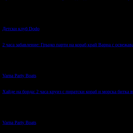
Топ цена:
5.00€
1
Време за забавление: 1 час игра за едно дете, плюс сокче и 
Детски клуб Dodo
кв. Христо Ботев
5
2 часа забавление: Гръцко парти на кораб край Варна с освежав
Топ цена:
18.90€
17
2 часа забавление: Гръцко парти на кораб край Варна с освеж
Varna Party Boats
Морска гара
4.8
Хайде на борда: 2 часа круиз с пиратски кораб и морска битка 
Топ цена:
17.10€
04
:
35
:
53
32
Хайде на борда: 2 часа круиз с пиратски кораб и морска битк
Varna Party Boats
Морска гара