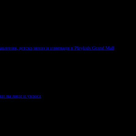
бавления, детско меню и изненади в Playkids Grand Mall
ления, детско меню и изненади в Playkids Grand Mall
нки на лице и украса
сунки на лице и украса