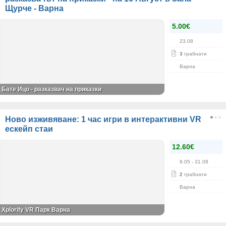
Щурче - Варна
5.00€
23.08
3
грабнати
Варна
Бате Ицо - разказвач на приказки
Ново изживяване: 1 час игри в интерактивни VR
ескейп стаи
12.60€
9.05
- 31.08
2
грабнати
Варна
Xplorify VR Парк Варна