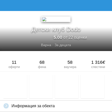
ДЕТСКИ КЛУБ DODO
Детски клуб Dodo
5.00
от 22 оценки
Варна
·
За децата
11
68
58
1 316
€
оферти
фена
ваучера
спестени
Информация за обекта