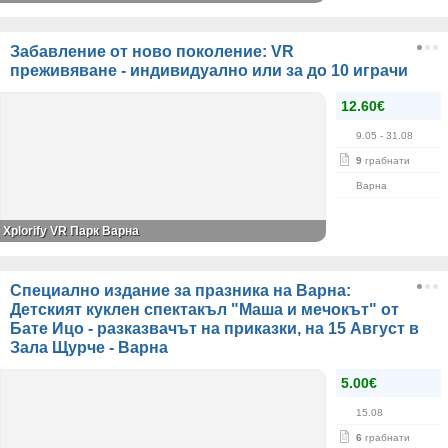
Забавление от ново поколение: VR
преживяване - индивидуално или за до 10 играчи
12.60€
9.05
- 31.08
9
грабнати
Варна
Xplorify VR Парк Варна
Специално издание за празника на Варна:
Детският куклен спектакъл "Маша и мечокът" от
Бате Ицо - разказвачът на приказки, на 15 Август в
Зала Щурче - Варна
5.00€
15.08
6
грабнати