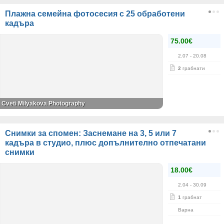
Плажна семейна фотосесия с 25 обработени
кадъра
75.00€
2.07
- 20.08
2
грабнати
Cveti Milyakova Photography
Снимки за спомен: Заснемане на 3, 5 или 7
кадъра в студио, плюс допълнително отпечатани
снимки
18.00€
2.04
- 30.09
1
грабнат
Варна