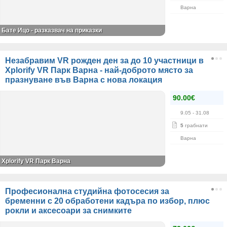
Варна
Бате Ицо - разказвач на приказки
Незабравим VR рожден ден за до 10 участници в
Xplorify VR Парк Варна - най-доброто място за
празнуване във Варна с нова локация
90.00€
9.05
- 31.08
5
грабнати
Варна
Xplorify VR Парк Варна
Професионална студийна фотосесия за
бременни с 20 обработени кадъра по избор, плюс
рокли и аксесоари за снимките