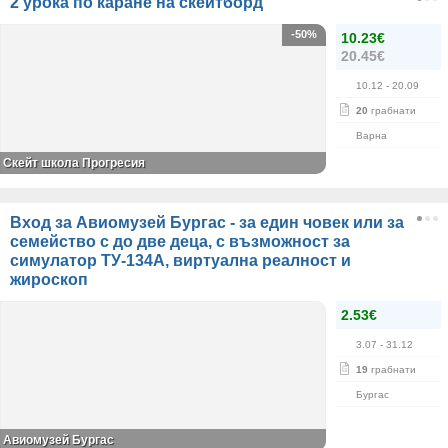
2 урока по каране на скейтборд
-50%
10.23€
20.45€
10.12
- 20.09
20
грабнати
Варна
Скейт школа Прогресия
Вход за Авиомузей Бургас - за един човек или за
семейство с до две деца, с възможност за
симулатор ТУ-134А, виртуална реалност и
жироскоп
2.53€
3.07
- 31.12
19
грабнати
Бургас
Авиомузей Бургас