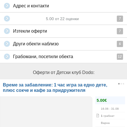
Адрес и контакти
5.00
от
22
оценки
7
Изтекли оферти
7
Други обекти наблизо
6
Грабомани, посетили обекта
12
Оферти от Детски клуб Dodo:
Време за забавление: 1 час игра за едно дете,
плюс сокче и кафе за придружителя
5.00€
16.06
- 31.08
1
грабнат
Варна