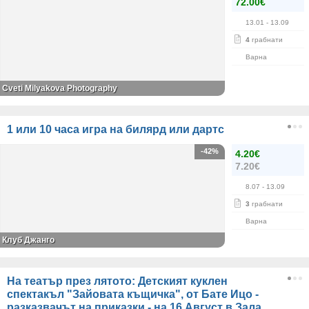
72.00€
13.01
- 13.09
4
грабнати
Варна
Cveti Milyakova Photography
1 или 10 часа игра на билярд или дартс
-42%
4.20€
7.20€
8.07
- 13.09
3
грабнати
Варна
Клуб Джанго
На театър през лятото: Детският куклен
спектакъл "Зайовата къщичка", от Бате Ицо -
разказвачът на приказки - на 16 Август в Зала