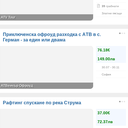
39
грабнати
Златни пясъци
ATV Tour
Приключенска офроуд разходкa с АTВ в с.
Герман - за един или двама
76.18€
149.00лв
30.07
- 30.11
София
АТВенчър Офроуд
Рафтинг спускане по река Струма
37.00€
72.37лв