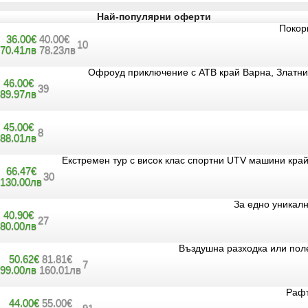
Най-популярни оферти
Покор
36.00€
40.00€
10
70.41лв
78.23лв
Oфроуд приключение с АТВ край Варна, Златни 
46.00€
39
89.97лв
45.00€
8
88.01лв
Екстремен тур с висок клас спортни UTV машини край
66.47€
30
130.00лв
За едно уникалн
40.90€
27
80.00лв
Въздушна разходка или поле
50.62€
81.81€
7
99.00лв
160.01лв
Рафт
44.00€
55.00€