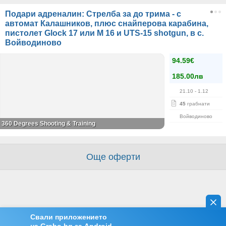
Подари адреналин: Стрелба за до трима - с
автомат Калашников, плюс снайперова карабина,
пистолет Glock 17 или M 16 и UTS-15 shotgun, в с.
Войводиново
94.59€
185.00лв
21.10
- 1.12
45
грабнати
Войводиново
360 Degrees Shooting & Training
Още оферти
Свали приложението