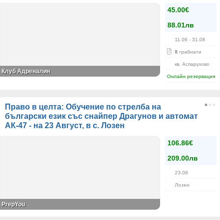
45.00€
88.01лв
11.06
- 31.08
8
грабнати
кв. Аспарухово
Клуб Адреналин
Онлайн резервация
Право в целта: Обучение по стрелба на
български език със снайпер Драгунов и автомат
АК-47 - на 23 Август, в с. Лозен
106.86€
209.00лв
23.08
Лозен
PrepYou