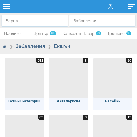
ЕКШЪН
Варна
Забавления
Наблизо
Център
Колхозен Пазар
Трошево
185
49
36
Забавления
Екшън
❯
❯
Всички категории
Аквапаркове
Басейни