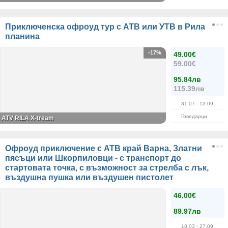
Приключенска офроуд тур с АТВ или УТВ в Рила
планина
-17%
49.00€
59.00€
95.84лв
115.39лв
31.07
- 13.09
Говедарци
ATV RILA X-tream
Oфроуд приключение с АТВ край Варна, Златни
пясъци или Шкорпиловци - с транспорт до
стартовата точка, с възможност за стрелба с лък,
въздушна пушка или въздушен пистолет
46.00€
89.97лв
18.03
- 27.09