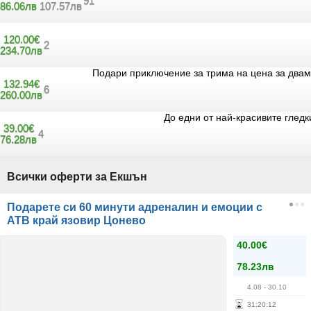
91
86.06лв
107.57лв
120.00€
2
234.70лв
Подари приключение за трима на цена за двам
132.94€
6
260.00лв
До едни от най-красивите глед
39.00€
4
76.28лв
Всички оферти за Екшън
Подарете си 60 минути адреналин и емоции с
АТВ край язовир Цонево
40.00€
78.23лв
4.08
- 30.10
31
:
20
:
12