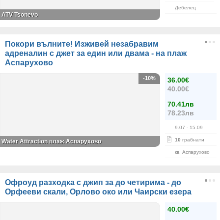
Дебелец
ATV Tsonevo
Покори вълните! Изживей незабравим
адреналин с джет за един или двама - на плаж
Аспарухово
-10%
36.00€
40.00€
70.41лв
78.23лв
9.07
- 15.09
10
грабнати
Water Attraction плаж Аспарухово
кв. Аспарухово
Офроуд разходка с джип за до четирима - до
Орфееви скали, Орлово око или Чаирски езера
40.00€