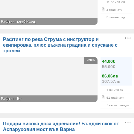
11.06
- 31.08
2
грабнати
Благоевград
Рафтинг клуб Раец
Рафтинг по река Струма с инструктор и
екипировка, плюс въжена градина и спускане с
тролей
-20%
44.00€
55.00€
86.06лв
107.57лв
1.04
- 30.09
91
грабнати
Рафтинг Бг
Лъжови ливади
Подари висока доза адреналин! Бънджи скок от
Аспаруховия мост във Варна