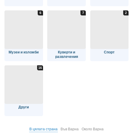
Музеи и изложби
Куверти и
Спорт
развлечения
Други
В цялата страна
Във Варна
Около Варна