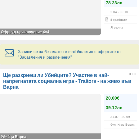
78.23лв
2.04
- 30.10
8
грабнати
Ягодина
Офроуд приключение 4x4
Запиши се за безплатен e-mail бюлетин с офертите от
"Забавления и развлечения"
Ще разкриеш ли Убийците? Участие в най-
напрегнатата социална игра - Traitors - на живо във
Варна
20.00€
39.12лв
31.07
- 30.09
бул. Княз Борис I 
Убийци Варна