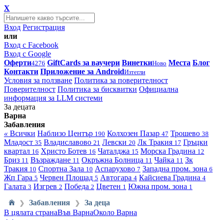
X
Вход
Регистрация
или
Вход с Facebook
Вход с Google
Оферти
GiftCards за ваучери
Винетки
Места
Блог
4276
Ново
Контакти
Приложение за Android
Изтегли
Условия за ползване
Политика за поверителност
Поверителност
Политика за бисквитки
Официална
информация за LLM системи
За децата
Варна
Забавления
«
Всички
Наблизо
Център
Колхозен Пазар
Трошево
190
47
38
Младост
Владиславово
Левски
Лк Тракия
Гръцки
35
21
20
17
квартал
Христо Ботев
Чаталджа
Морска Градина
16
16
15
12
Бриз
Възраждане
Окръжна Болница
Чайка
Зк
11
11
11
11
Тракия
Спортна Зала
Аспарухово
Западна пром. зона
10
10
7
6
Жп Гара
Червен Площад
Автогара
Кайсиева Градина
5
5
4
4
Галата
Изгрев
Победа
Цветен
Южна пром. зона
3
2
2
1
1
Забавления
За деца
❯
❯
В цялата страна
Във Варна
Около Варна