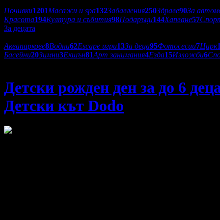
Категории оферти:
Почивки
1201
Масажи и spa
132
Забавления
250
Здраве
90
За автом
Красота
194
Култура и събития
98
Подаръци
144
Хапване
57
Спор
За децата
Подкатегории:
Аквапаркове
8
Водни
62
Escape игри
13
За деца
95
Фотосесии
7
Цирк
Басейни
20
Зимни
3
Екшън
81
Арт занимания
4
Езда
15
Изложби
6
Сп
Детски клуб Dodo
Детски рожден ден за до 6 дец
Детски кът Dodo