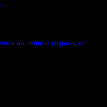
мци
2
унки на лице и украса, от