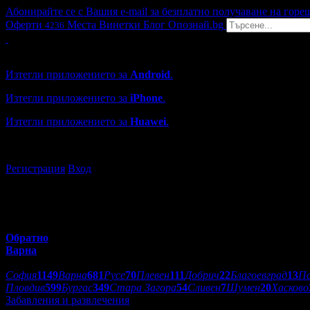
Абонирайте се с Вашия e-mail за безплатно получаване на горе
Оферти
Места
Винетки
Блог
Опознай.bg
4236
Grabo мобилна версия
Изтегли приложението за
Android
.
Изтегли приложението за
iPhone
.
Изтегли приложението за
Huawei
.
...или отвори
grabo.bg
Регистрация
Вход
Обратно
Варна
Избери друг град:
София
1149
Варна
681
Русе
70
Плевен
111
Добрич
22
Благоевград
13
П
Пловдив
599
Бургас
349
Стара Загора
54
Сливен
7
Шумен
20
Хасково
Забавления и развлечения