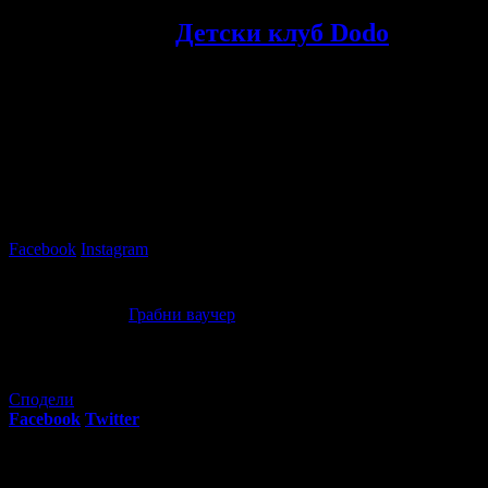
Осигурено от
Детски клуб Dodo
Детски клуб Dodo
разполага със сладкарница с детски кът, кое
Детски клуб Dodo
ще организира най-страхотното парти за пр
В детският кът, оборудван с всичко необходимо за най-весели
центъра на едно незабравимо парти и забавленията ще се вихря
Родители ще бъдат настанени в уютната сладкарница, където с 
Релаксирайки, ще можете да наблюдавате партито на инсталиран
Facebook
Instagram
Офертата е осигурена от
ФИЛМАЛ ЕООД
, ЕИК: BG203040094 
Детски рожден ден за до 6 деца! 2 часа парти с аниматор, ри
00
47
80
€
/ 156
лв
Грабни ваучер
Сподели
Facebook
Twitter
E-mail
Изпрати линк
Още за разграбване: