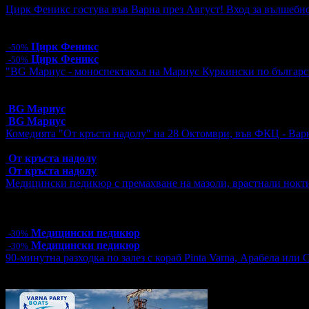
Цирк Феникс гостува във Варна през Август! Вход за вълшебно
Цена:
5.00€
9.78лв
10.00€
19.56лв
Цирк Феникс
-50%
Цирк Феникс
-50%
"BG Мариус - моноспектакъл на Мариус Куркински по българск
Топ цена:
10.00€/19.56лв
9 грабнати ваучера
BG Мариус
BG Мариус
Комедията "От кръста надолу" на 28 Октомври, във ФКЦ - Вар
Топ цена:
18.00€/35.20лв
От кръста надолу
От кръста надолу
Медицински педикюр с премахване на мазоли, врастнали нокт
Цена:
28.63€
56.00лв
40.90€
79.99лв
4 грабнати ваучера
Медицински педикюр
-30%
Медицински педикюр
-30%
90-минутна разходка по залез с кораб Pinta Varna, Арабела или 
Топ цена:
14.40€/28.16лв
6 грабнати ваучера