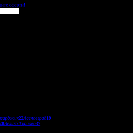
щите оферти!
азарджик
22
Асеновград
19
20
Велико Търново
37