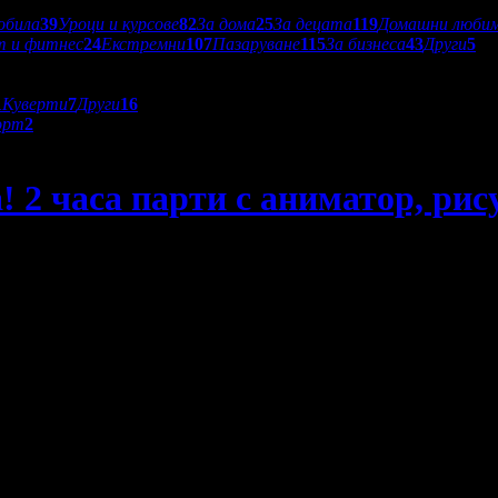
обила
39
Уроци и курсове
82
За дома
25
За децата
119
Домашни люби
т и фитнес
24
Екстремни
107
Пазаруване
115
За бизнеса
43
Други
5
1
Куверти
7
Други
16
орт
2
а! 2 часа парти с аниматор, рис