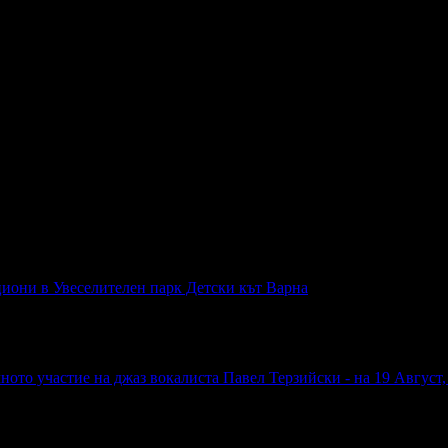
циони в Увеселителен парк Детски кът Варна
ното участие на джаз вокалиста Павел Терзийски - на 19 Август, 