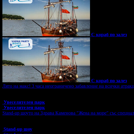
С кораб по залез
С кораб по залез
Лято на макс! 3 часа неограничено забавление на всички атрак
Топ цена:
19.50€/38.14лв
169 грабнати ваучера
Увеселителен парк
Увеселителен парк
Stand-up шоуто на Здрава Каменова "Жена на море" със специал
Топ цена:
14.00€/27.38лв
680 грабнати ваучера
Stand-up шоу