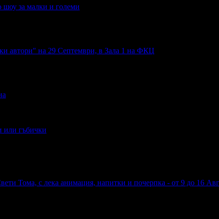
 шоу за малки и големи
и автори" на 29 Септември, в Зала 1 на ФКЦ
на
и или гъбички
Свети Тома, с лека анимация, напитки и почерпка - от 9 до 16 Ав