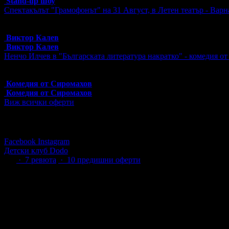
Stand-up шоу
Спектакълът "Грамофонът" на 31 Август, в Летен театър - Варн
Топ цена:
20.00€/39.12лв
605 грабнати ваучера
Виктор Калев
Виктор Калев
Ненчо Илчев в "Българската литература накратко" - комедия от
Топ цена:
12.00€/23.47лв
24 грабнати ваучера
Комедия от Сиромахов
Комедия от Сиромахов
Виж всички оферти
Последвай Grabo.bg:
Facebook
Instagram
Детски клуб Dodo
5.0
·
7
ревюта
· 10 предишни оферти