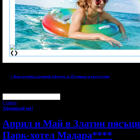
❮
❯
Тази оферта вече е разграбена!
» Виж всички активни оферти за Почивки и екскурзии
За малко изпусна тази оферта!
Абонирай се по e-mail, за да н
Твоят e-mail:
Оферти за град:
София
Абонирай ме!
Април и Май в Златни пясъци:
Парк-хотел Мадара****