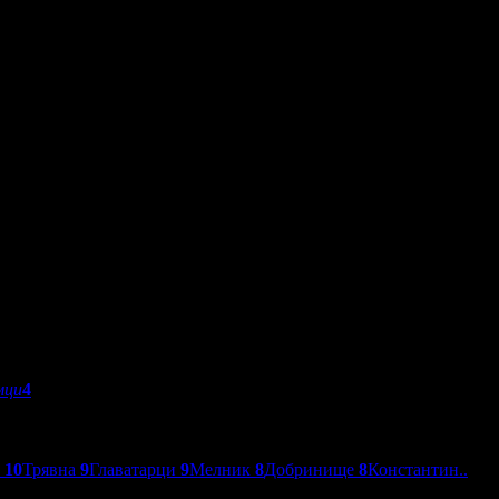
мци
4
о
10
Трявна
9
Главатарци
9
Мелник
8
Добринище
8
Константин..