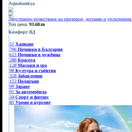
Aquabankya
Двустранно почистване на прозорци, дограми и уплътнения 
Топ цена:
93.68лв
Комфорт ВД
51
Хапване
796
Почивки в България
615
Почивки в чужбина
288
Красота
128
Масажи и spa
98
Култура и събития
328
Забавления
153
Подаръци
99
Здраве
91
За автомобила
34
Спорт и фитнес
85
Уроци и курсове