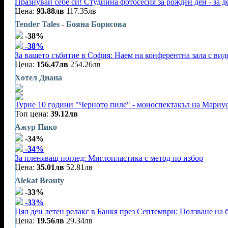
Празнувай себе си! Студийна фотосесия за рожден ден - за 
Цена:
93.88лв
117.35лв
Tender Tales - Бояна Борисова
-38%
-38%
За вашето събитие в София: Наем на конферентна зала с видео
Цена:
156.47лв
254.26лв
Хотел Диана
Турне 10 години "Черното пиле" - моноспектакъл на Мариу
Топ цена:
39.12лв
Ажур Пико
-34%
-34%
За пленяващ поглед: Миглопластика с метод по избор
Цена:
35.01лв
52.81лв
Alekat Beauty
-33%
-33%
Цял ден летен релакс в Банкя през Септември: Ползване на 
Цена:
19.56лв
29.34лв