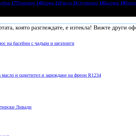
себър
17
Поморие
14
Варна
12
Равда
11
Огняново
10
Балчик
10
Разл
тата, която разглеждате, е изтекла! Вижте други оф
плюс на басейни с чадъри и шезлонги
 масло и оцветител и зареждане на фреон R1234
стирски Ливади