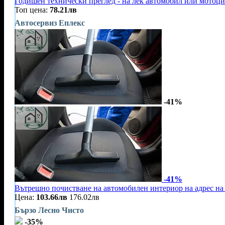
Годишен технически преглед - на лек автомобил или мотоц
Топ цена:
78.21лв
Автосервиз Еплекс
-41%
-41%
Вътрешно почистване на автомобилен интериор на адрес на 
Цена:
103.66лв
176.02лв
Бързо Лесно Чисто
-35%