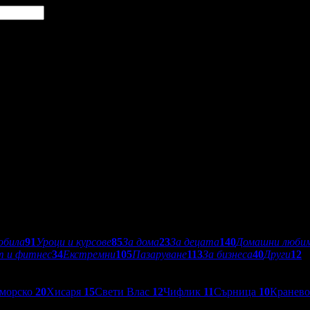
обила
91
Уроци и курсове
85
За дома
23
За децата
140
Домашни люби
т и фитнес
34
Екстремни
105
Пазаруване
113
За бизнеса
40
Други
12
морско
20
Хисаря
15
Свети Влас
12
Чифлик
11
Сърница
10
Кранев