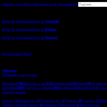
Оферти
Места
Винетки
Блог
Опознай.bg
4290
Grabo мобилна версия
Изтегли приложението за
Android
.
Изтегли приложението за
iPhone
.
Изтегли приложението за
Huawei
.
...или отвори
grabo.bg
Регистрация
Вход
Обратно
Почивки и екскурзии
Категории оферти:
Почивки
1386
Масажи и spa
128
Забавления
328
Здраве
99
За автом
Красота
288
Култура и събития
98
Подаръци
153
Хапване
51
Спор
Златни пясъци
Дестинации:
Банско
72
Велинград
47
Слънчев бр..
37
Девин
28
Созопол
25
При
7
Павел баня
6
Лозенец
6
Рибарица
5
Чепеларе
4
»
Виж всички