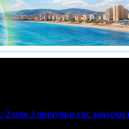
е пропускаш новите оферти!
 2 или 3 нощувки със закуски 