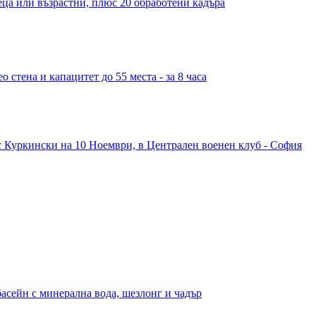
деца или възрастни, плюс 20 обработени кадъра
 стена и капацитет до 55 места - за 8 часа
с Куркински на 10 Ноември, в Централен военен клуб - София
басейн с минерална вода, шезлонг и чадър