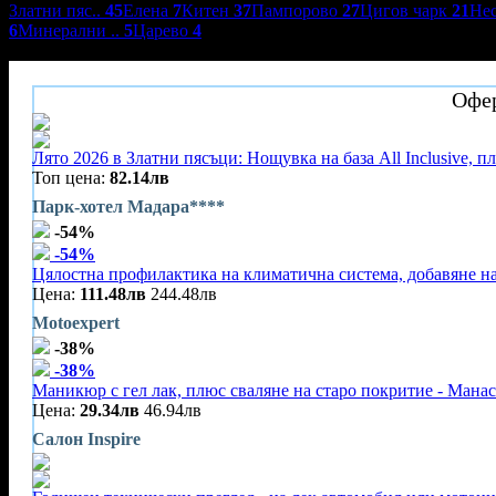
Златни пяс..
45
Елена
7
Китен
37
Пампорово
27
Цигов чарк
21
Не
6
Минерални ..
5
Царево
4
Парк-хотел Мадара****
Офер
Лято 2026 в Златни пясъци: Нощувка на база All Inclusive, 
Топ цена:
82.14лв
Парк-хотел Мадара****
-54%
-54%
Цялостна профилактика на климатична система, добавяне на
Цена:
111.48лв
244.48лв
Motoexpert
-38%
-38%
Маникюр с гел лак, плюс сваляне на старо покритие - Мана
Цена:
29.34лв
46.94лв
Салон Inspire