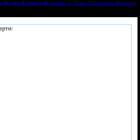
ог
9
София
8
Дряново
8
Сапарева б..
7
Баня
7
Мальовица
6
Боровец
ерти: