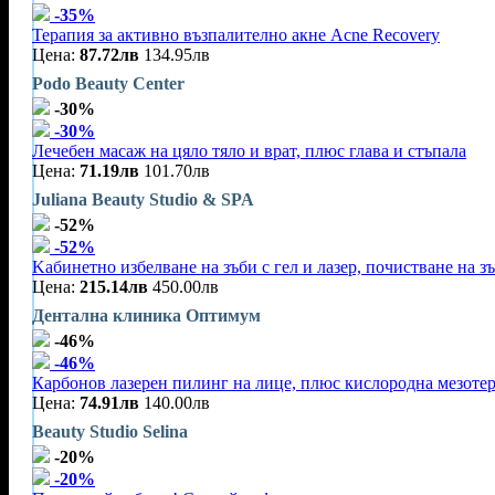
-35%
Терапия за активно възпалително акне Acne Recovery
Цена:
87.72лв
134.95лв
Podo Beauty Center
-30%
-30%
Лечебен масаж на цяло тяло и врат, плюс глава и стъпала
Цена:
71.19лв
101.70лв
Juliana Beauty Studio & SPA
-52%
-52%
Kабинетно избелване на зъби с гел и лазер, почистване на зъ
Цена:
215.14лв
450.00лв
Дентална клиника Оптимум
-46%
-46%
Карбонов лазерен пилинг на лице, плюс кислородна мезоте
Цена:
74.91лв
140.00лв
Beauty Studio Selina
-20%
-20%