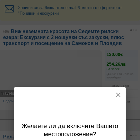
Запиши се за безплатен e-mail бюлетин с офертите от
"Почивки и екскурзии"
Виж неземната красота на Седемте рилски
езера: Екскурзия с 2 нощувки със закуски, плюс
транспорт и посещение на Самоков и Пловдив
130.00€
254.26лв
на човек
(43.33€ / 84.75лв на
човек/ден)
10.07-21.08
×
Travelia
2
нощувки
Седемте рилски езера, Самоков, Паничище, Пловдив
12
грабнати
Популярни оферти наблизо
Желаете ли да включите Вашето
местоположение?
Релакс край Гоце Делчев: Нощувка със закуска,