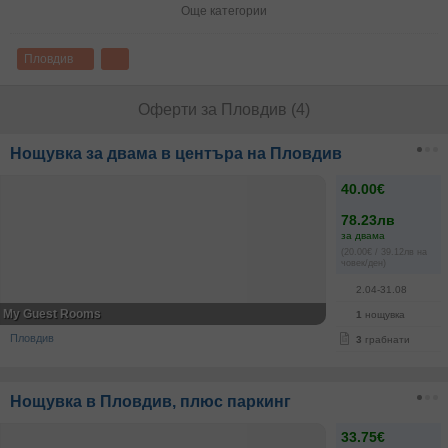
Още категории
Пловдив
Оферти за Пловдив (4)
Нощувка за двама в центъра на Пловдив
40.00€
78.23лв
за двама
(20.00€ / 39.12лв на
човек/ден)
2.04-31.08
My Guest Rooms
1
нощувка
Пловдив
3
грабнати
Нощувка в Пловдив, плюс паркинг
33.75€