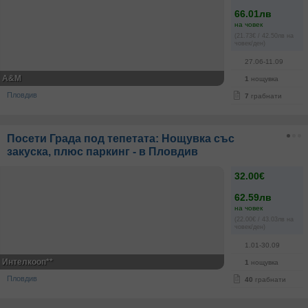
66.01лв
на човек
(21.73€ / 42.50лв на
човек/ден)
27.06-11.09
A&M
1
нощувка
Пловдив
7
грабнати
Посети Града под тепетата: Нощувка със
закуска, плюс паркинг - в Пловдив
32.00€
62.59лв
на човек
(22.00€ / 43.03лв на
човек/ден)
1.01-30.09
Интелкооп**
1
нощувка
Пловдив
40
грабнати