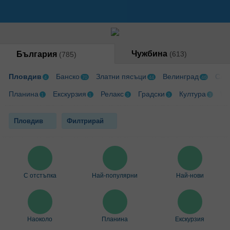
Чужбина
България
(613)
(785)
Пловдив
Банско
Златни пясъци
Велинград
Слъ
4
70
44
46
Планина
Екскурзия
Релакс
Градски
Култура
Wi
1
1
3
3
3
Пловдив
Филтрирай
С отстъпка
Най-популярни
Най-нови
Наоколо
Планина
Екскурзия