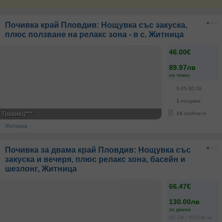
Почивка край Пловдив: Нощувка със закуска,
плюс ползване на релакс зона - в с. Житница
46.00€
89.97лв
на човек
9.05-30.09
1
нощувка
Тракиец***
14
грабнати
Житница
Почивка за двама край Пловдив: Нощувка със
закуска и вечеря, плюс релакс зона, басейн и
шезлонг, Житница
66.47€
130.00лв
за двама
(33.24€ / 65.01лв на