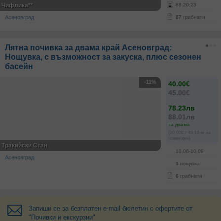
Чифлика**
88
:
20
:
23
Асеновград
87
грабнати
Лятна почивка за двама край Асеновград:
Нощувка, с възможност за закуска, плюс сезонен
басейн
-11%
40.00€
45.00€
78.23лв
88.01лв
за двама
(20.00€ / 39.12лв на
човек/ден)
Тракийски Стан
10.06-10.09
Асеновград
1
нощувка
6
грабнати
Запиши се за безплатен e-mail бюлетин с офертите от
"Почивки и екскурзии"