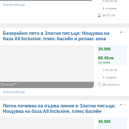
6.08-30.09
Златни пясъци
1
нощувка
34
:
57
:
19
Безкрайно лято в Златни пясъци: Нощувка на
база All Inclusive, плюс басейн и релакс зона
35.00€
68.45лв
на човек
1.08-30.09
1
нощувка
Плиска***
16
грабнати
Златни пясъци
Лятна почивка на първа линия в Златни пясъци:
Нощувка на база All Inclusive, плюс басейн
45.00€