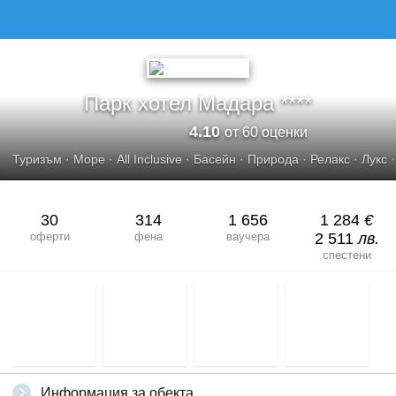
ПАРК ХОТЕЛ МАДАРА
Парк хотел Мадара ****
4.10
от 60 оценки
Туризъм
·
Море
·
All Inclusive
·
Басейн
·
Природа
·
Релакс
·
Лукс
30
314
1 656
1 284
€
оферти
фена
ваучера
2 511
лв.
спестени
Информация за обекта