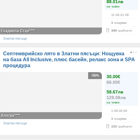
88.01лв
на човек
11.06-31.08
1
нощувка
Гладиола Стар****
340
грабнати
Златни пясъци
Септемврийско лято в Златни пясъци: Нощувка
на база All Inclusive, плюс басейн, релакс зона и SPA
процедура
-55%
30.00€
66.00€
58.67лв
129.08лв
на човек
1.09-30.09
Алегра****
1
нощувка
Златни пясъци
153
грабнати