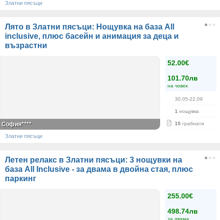
Златни пясъци
Лято в Златни пясъци: Нощувка на база Аll
inclusive, плюс басейн и анимация за деца и
възрастни
52.00€
101.70лв
на човек
30.05-22.09
1
нощувка
София****
15
грабнати
Златни пясъци
Летен релакс в Златни пясъци: 3 нощувки на
база All Inclusive - за двама в двойна стая, плюс
паркинг
255.00€
498.74лв
за двама