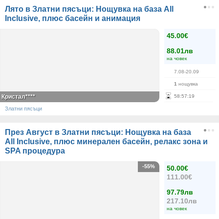
Лято в Златни пясъци: Нощувка на база All
Inclusive, плюс басейн и анимация
45.00€
88.01лв
на човек
7.08-20.09
1
нощувка
Кристал****
58
:
57
:
19
Златни пясъци
През Август в Златни пясъци: Нощувка на база
All Inclusive, плюс минерален басейн, релакс зона и
SPA процедура
-55%
50.00€
111.00€
97.79лв
217.10лв
на човек