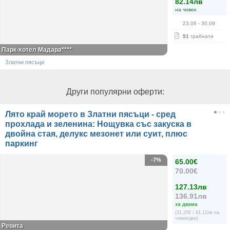
82.14лв
на човек
23.06
- 30.09
91
грабнати
Парк-хотел Мадара****
Златни пясъци
Други популярни оферти:
Лято край морето в Златни пясъци - сред
прохлада и зеленина: Нощувка със закуска в
двойна стая, делукс мезонет или суит, плюс
паркинг
-7%
65.00€
70.00€
127.13лв
136.91лв
за двама
(31.25€ / 61.12лв на
човек/ден)
Ревита