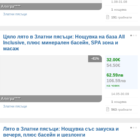
1.08-31.08
Алегра****
1
нощувка
Златни пясъци
191
грабнати
Цяло лято в Златни пясъци: Нощувка на база All
Inclusive, плюс минерален басейн, SPA зона и
масаж
-41%
32.00€
54.50€
62.59лв
106.59лв
на човек
14.05-30.09
Алегра****
1
нощувка
Златни пясъци
563
грабнати
Лято в Златни пясъци: Нощувка със закуска и
вечеря, плюс басейн и шезлонги