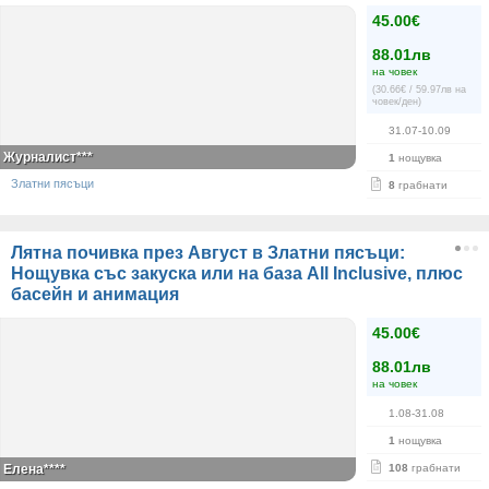
45.00€
88.01лв
на човек
(30.66€ / 59.97лв на
човек/ден)
31.07-10.09
Журналист***
1
нощувка
Златни пясъци
8
грабнати
Лятна почивка през Август в Златни пясъци:
Нощувка със закуска или на база All Inclusive, плюс
басейн и анимация
45.00€
88.01лв
на човек
1.08-31.08
1
нощувка
Елена****
108
грабнати