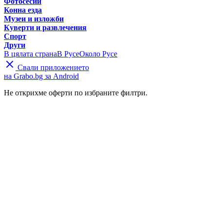
Фотосесии
Конна езда
Музеи и изложби
Куверти и развлечения
Спорт
Други
В цялата страна
В Русе
Около Русе
Свали приложението
на Grabo.bg за Android
Не открихме оферти по избраните филтри.