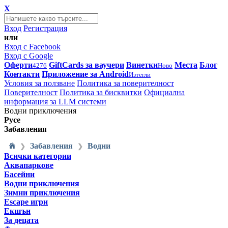
X
Вход
Регистрация
или
Вход с Facebook
Вход с Google
Оферти
GiftCards за ваучери
Винетки
Места
Блог
4276
Ново
Контакти
Приложение за Android
Изтегли
Условия за ползване
Политика за поверителност
Поверителност
Политика за бисквитки
Официална
информация за LLM системи
Водни приключения
Русе
Забавления
Забавления
Водни
❯
❯
Всички категории
Аквапаркове
Басейни
Водни приключения
Зимни приключения
Escape игри
Екшън
За децата