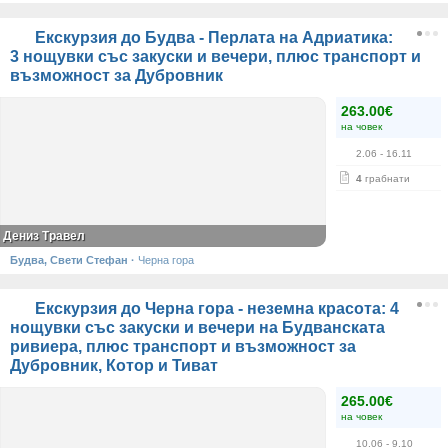
Екскурзия до Будва - Перлата на Адриатика:
3 нощувки със закуски и вечери, плюс транспорт и
възможност за Дубровник
263.00€
на човек
2.06
- 16.11
4
грабнати
Дениз Травел
Будва, Свети Стефан
·
Черна гора
Екскурзия до Черна гора - неземна красота: 4
нощувки със закуски и вечери на Будванската
ривиера, плюс транспорт и възможност за
Дубровник, Котор и Тиват
265.00€
на човек
10.06
- 9.10