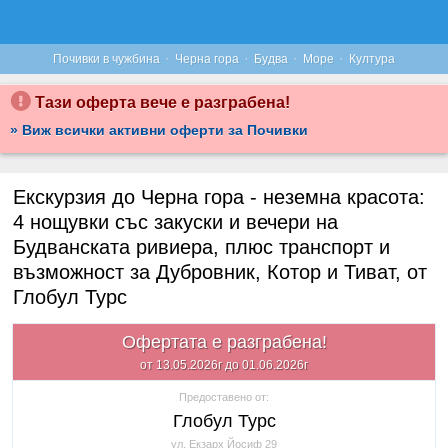
·
·
·
·
Почивки в чужбина
Черна гора
Будва
Море
Култура
Тази оферта вече е разграбена!
» Виж всички активни оферти за Почивки
Екскурзия до Черна гора - неземна красота:
4 нощувки със закуски и вечери на
Будванската ривиера, плюс транспорт и
възможност за Дубровник, Котор и Тиват, от
Глобул Турс
Офертата е разграбена!
от 13.05.2026г до 01.06.2026г
Предоставено от:
Глобул Турс
ул. Екзарх Йосиф 29