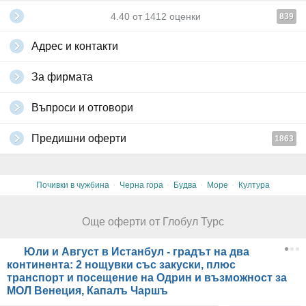
4.40
от
1412
оценки
839
Адрес и контакти
За фирмата
Въпроси и отговори
Предишни оферти
1863
·
·
·
·
Почивки в чужбина
Черна гора
Будва
Море
Култура
Още оферти от Глобул Турс
Юли и Август в Истанбул - градът на два
континента: 2 нощувки със закуски, плюс
транспорт и посещение на Одрин и възможност за
МОЛ Венеция, Капалъ Чаршъ