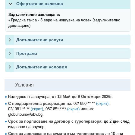
Офертата не включва
Задължително заплащане:
• Градска такса - 3 евро на нощувка на човек (задължително
доплащане).
Допълнителни услуги
Програма
Допълнителни условия
Условия
Валидност на ваучера:
от 13 Май до 9 Октомври 2026г.
С предварителна резервация на:
02/ 980 ** **
(скрит)
,
02/ 981 ** **
(скрит)
,
087 85* ****
(скрит)
или на:
globultours@abv.bg.
Срок за подписване на договор с туроператора:
до 2 дни след
издаване на ваучер.
Срок за доплащане на сумата към туроператора:
до 10 дни