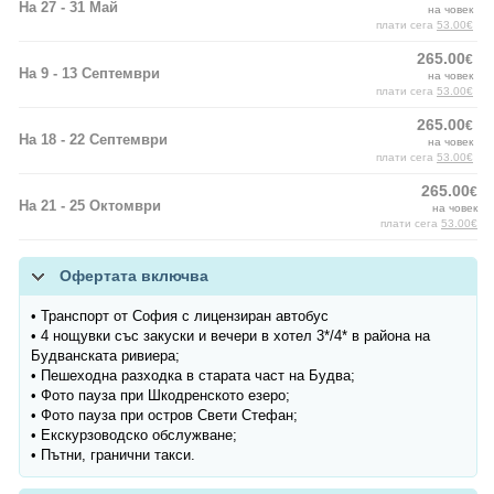
На 27 - 31 Май
на човек
плати сега
53.00€
265.00
€
На 9 - 13 Септември
на човек
плати сега
53.00€
265.00
€
На 18 - 22 Септември
на човек
плати сега
53.00€
265.00
€
На 21 - 25 Октомври
на човек
плати сега
53.00€
Офертата включва
• Транспорт от София с лицензиран автобус
• 4 нощувки със закуски и вечери в хотел 3*/4* в района на
Будванската ривиера;
• Пешеходна разходка в старата част на Будва;
• Фото пауза при Шкодренското езеро;
• Фото пауза при остров Свети Стефан;
• Екскурзоводско обслужване;
• Пътни, гранични такси.