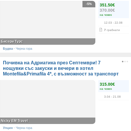
-5%
351.50€
370.00€
на човек
12.03
- 22.08
7
грабнати
Бисери Турс
Будва
·
Черна гора
Почивка на Адриатика през Септември! 7
нощувки със закуски и вечери в хотел
Montefila&Primafila 4*, с възможност за транспорт
315.00€
на човек
3.04
- 21.08
Nicky EM Travel
Улцин
·
Черна гора