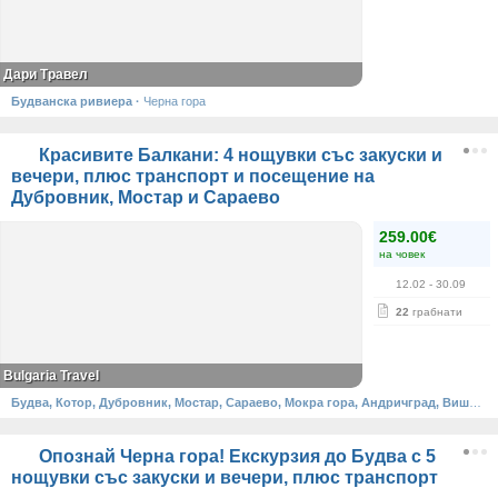
Дари Травел
Будванска ривиера
·
Черна гора
Красивите Балкани: 4 нощувки със закуски и
вечери, плюс транспорт и посещение на
Дубровник, Мостар и Сараево
259.00€
на човек
12.02
- 30.09
22
грабнати
Bulgaria Travel
Будва, Котор, Дубровник, Мостар, Сараево, Мокра гора, Андричград, Вишеград
Опознай Черна гора! Екскурзия до Будва с 5
нощувки със закуски и вечери, плюс транспорт