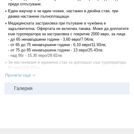
преди отпътуване.
Един ваучер е за един човек
, настанен в двойна стая, при
двама настанени пълноплащащи.
Медицинската застраховка при пътуване в чужбина е
задължителна. Офертата не включва такава. Може да доплатите
към туроператора за застраховка с покритие 2000 евро, за лица:
- до 65 ненавършени години - 3,60 евро/7.04лв;
- oт 65 до 75 ненавършени години - 6,10 евро/11.93лв;
- от 75 до 85 ненавършени години - 13 евро/25.43лв;
- над 85г - 15,30 евро/29.92лв.
За настаняване в единична стая се доплащат към туроператора
80 евро/156.47лв.
Необходими документи:
валиден документ за самоличност:
Прочети още
лична карта или международен паспорт. За деца до 18 г.,
пътуващи без родители или с 1 родител е необходима и
Галерия
нотариално заверена декларация от родителите (оригинал и
копие).
Всички други
глобални условия на Grabo.bg