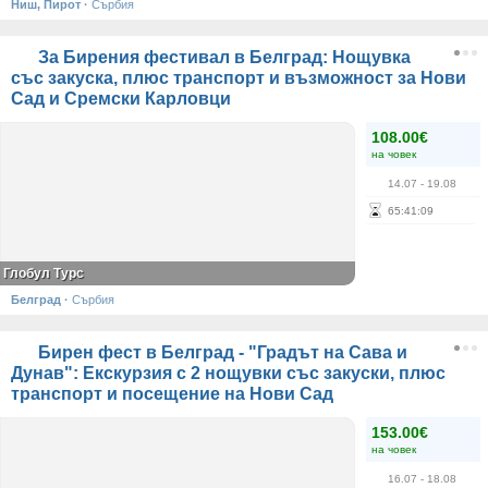
Ниш, Пирот
·
Сърбия
За Бирения фестивал в Белград: Нощувка
със закуска, плюс транспорт и възможност за Нови
Сад и Сремски Карловци
108.00€
на човек
14.07
- 19.08
65
:
41
:
09
Глобул Турс
Белград
·
Сърбия
Бирен фест в Белград - "Градът на Сава и
Дунав": Екскурзия с 2 нощувки със закуски, плюс
транспорт и посещение на Нови Сад
153.00€
на човек
16.07
- 18.08