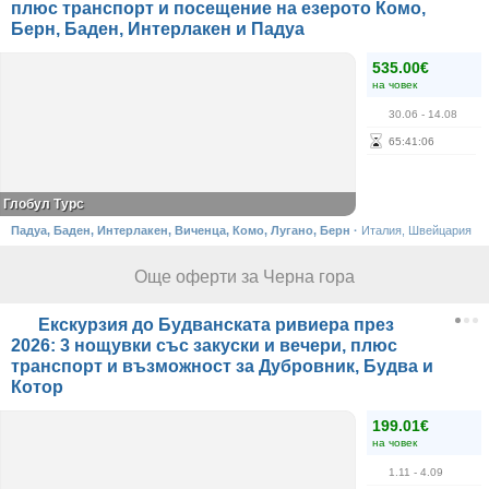
плюс транспорт и посещение на езерото Комо,
Берн, Баден, Интерлакен и Падуа
535.00€
на човек
30.06
- 14.08
65
:
41
:
06
Глобул Турс
Падуа, Баден, Интерлакен, Виченца, Комо, Лугано, Берн
·
Италия, Швейцария
Още оферти за Черна гора
Екскурзия до Будванската ривиера през
2026: 3 нощувки със закуски и вечери, плюс
транспорт и възможност за Дубровник, Будва и
Котор
199.01€
на човек
1.11
- 4.09