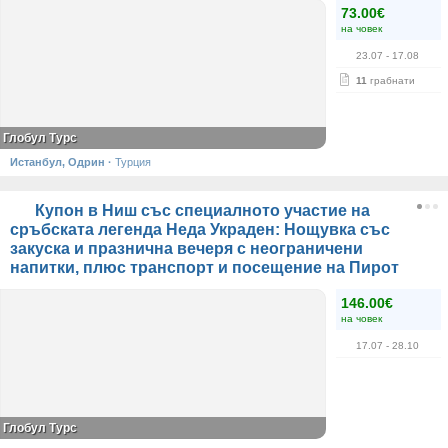
73.00€
на човек
23.07
- 17.08
11
грабнати
Глобул Турс
Истанбул, Одрин
·
Турция
Купон в Ниш със специалното участие на
сръбската легенда Неда Украден: Нощувка със
закуска и празнична вечеря с неограничени
напитки, плюс транспорт и посещение на Пирот
146.00€
на човек
17.07
- 28.10
Глобул Турс