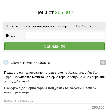
Цени от:
265.00
€
Запиши се за известие при нова оферта от Глобул Турс
Email:
Запиши се
Други текущи оферти
41
Подарете си незабравимо пътешествие по Адриатика с
Глобул
Турс
! Преживейте магията на Черна гора, а защо не и на спиращия
дъха Дубровник!
Екскурзия до Черна гора: 4 нощувки със закуски и вечери,
плюс транспорт
:
Варианти на офертата:
265.00
€