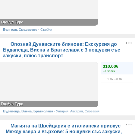
Глобул Турс
Белград, Смедерево
·
Сърбия
Опознай Дунавските блянове: Екскурзия до
Будапеща, Виена и Братислава с 3 нощувки със
закуски, плюс транспорт
310.00€
на човек
1.07
- 8.09
Глобул Турс
Будапеща, Виена, Братислава
·
Унгария, Австрия, Словакия
Магията на Швейцария с италиански привкус
- Между езера и върхове: 5 нощувки със закуски,