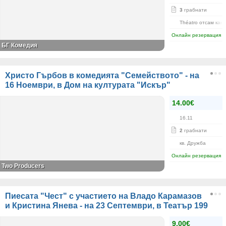
3
грабнати
Théatro отсам кан
Онлайн резервация
БГ Комедия
Христо Гърбов в комедията "Семейството" - на
16 Ноември, в Дом на културата "Искър"
14.00€
16.11
2
грабнати
кв. Дружба
Онлайн резервация
Two Producers
Пиесата "Чест" с участието на Владо Карамазов
и Кристина Янева - на 23 Септември, в Театър 199
9.00€