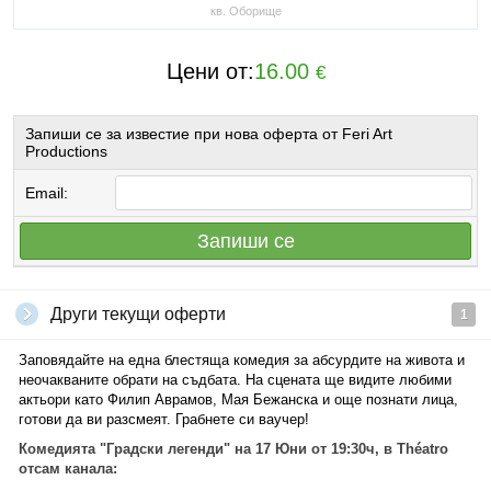
кв. Оборище
Цени от:
16.00
€
Запиши се за известие при нова оферта от Feri Art
Productions
Email:
Запиши се
Други текущи оферти
1
Заповядайте на една блестяща комедия за абсурдите на живота и
неочакваните обрати на съдбата. На сцената ще видите любими
актьори като Филип Аврамов, Мая Бежанска и още познати лица,
готови да ви разсмеят. Грабнете си ваучер!
Комедията "Градски легенди" на 17 Юни от 19:30ч, в Théatro
отсам канала: