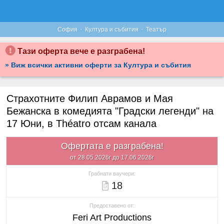
·
·
София
Култура и събития
Театър
Тази оферта вече е разграбена!
» Виж всички активни оферти за Култура и събития
Страхотните Филип Аврамов и Мая
Бежанска в комедията "Градски легенди" на
17 Юни, в Théatro отсам канала
Офертата е разграбена!
от 28.05.2026г до 17.06.2026г
Грабнати ваучери:
18
Предоставено от:
Feri Art Productions