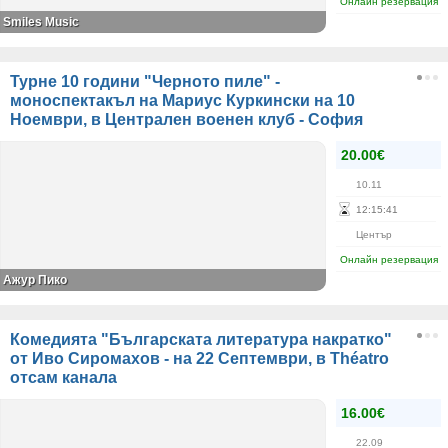
Онлайн резервация
Smiles Music
Турне 10 години "Черното пиле" -
моноспектакъл на Мариус Куркински на 10
Ноември, в Централен военен клуб - София
20.00€
10.11
12
:
15
:
41
Център
Онлайн резервация
Ажур Пико
Комедията "Българската литература накратко"
от Иво Сиромахов - на 22 Септември, в Théatro
отсам канала
16.00€
22.09