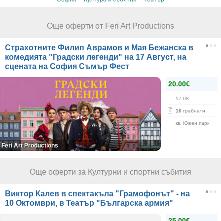
Още оферти от Feri Art Productions
Страхотните Филип Аврамов и Мая Бежанска в
комедията "Градски легенди" на 17 Август, на
сцената на София Съмър Фест
20.00€
17.08
16
грабнати
кв. Южен парк
Feri Art Productions
Още оферти за Културни и спортни събития
Виктор Калев в спектакъла "Грамофонът" - на
10 Октомври, в Театър "Българска армия"
25.00€