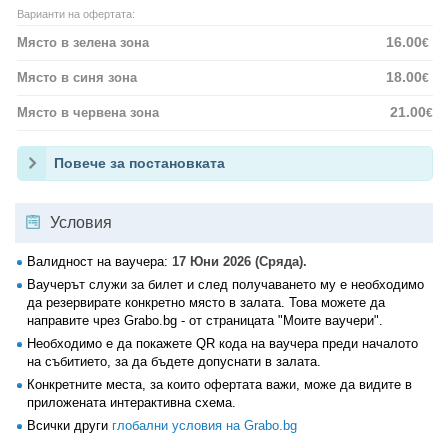
Варианти на офертата:
16.00
Място в зелена зона
€
18.00
Място в синя зона
€
21.00
Място в червена зона
€
Повече за постановката
Условия
Валидност на ваучера:
17 Юни 2026 (Сряда).
Ваучерът служи за билет и след получаването му е необходимо
да резервирате конкретно място в залата. Това можете да
направите чрез Grabo.bg - от страницата "Моите ваучери".
Необходимо е да покажете QR кода на ваучера преди началото
на събитието, за да бъдете допуснати в залата.
Конкретните места, за които офертата важи, може да видите в
приложената интерактивна схема.
Всички други
глобални условия на Grabo.bg