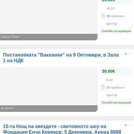
10.10
18
грабнати
Център
Онлайн резервация
Ажур Пико
Постановката "Вакханки" на 9 Октомври, в Зала
1 на НДК
30.00€
9.10
15
грабнати
Център
Онлайн резервация
Artvent
15-та Нощ на звездите - световното шоу на
Фондация Енчо Керязов: 5 Декември, Арена 8888