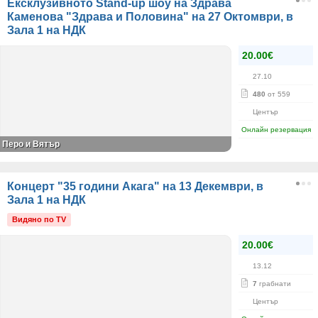
Ексклузивното Stand-up шоу на Здрава
Каменова "Здрава и Половина" на 27 Октомври, в
Зала 1 на НДК
20.00€
27.10
480
от 559
Център
Онлайн резервация
Перо и Вятър
Концерт "35 години Акага" на 13 Декември, в
Зала 1 на НДК
Видяно по TV
20.00€
13.12
7
грабнати
Център