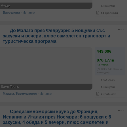
Away
4
нощувки
Барселона
·
Испания
51
грабнати
До Малага през Февруари: 5 нощувки със
закуски и вечери, плюс самолетен транспорт и
туристическа програма
449.00€
878.17лв
на човек
(74.83€ / 146.35лв на
човек/ден)
6.02-20.02
Save Tours
5
нощувки
Малага, Торемолинос
·
Испания
2
грабнати
Средиземноморски круиз до Франция,
Испания и Италия през Ноември: 6 нощувки с 6
закуски, 4 обяда и 5 вечери, плюс самолетен и