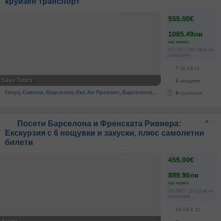
круизен транспорт
555.00€
1085.49лв
на човек
(79.29€ / 155.08лв на
човек/ден)
7.11-13.11
Save Tours
6
нощувки
Генуа, Савона, Марсилия, Екс Ан Прованс, Барселона, Чивитавекия, Ница
·
Фра
8
грабнати
Посети Барселона и Френската Ривиера:
Екскурзия с 6 нощувки и закуски, плюс самолетни
билети
455.00€
889.90лв
на човек
(65.00€ / 127.13лв на
човек/ден)
14.03-6.11