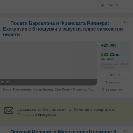
37
:
43
:
28
Посети Барселона и Френската Ривиера:
Екскурзия с 6 нощувки и закуски, плюс самолетни
билети
425.00€
831.23лв
на човек
(60.71€ / 118.74лв на
човек/ден)
22.09-6.11
Away
6
нощувки
Ница, Барселона, Коста Брава, Сан Ремо
·
Испания, Франция, Италия, Монако
10
грабнати
Запиши се за безплатен e-mail бюлетин с офертите от
"Почивки и екскурзии"
Опознай Испания и Мароко през Ноември: 8