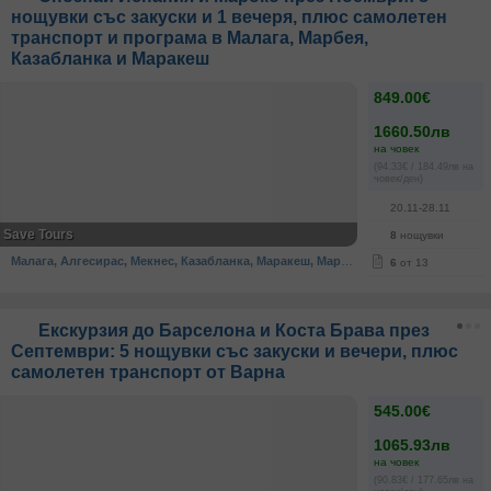
нощувки със закуски и 1 вечеря, плюс самолетен
транспорт и програма в Малага, Марбея,
Казабланка и Маракеш
849.00€
1660.50лв
на човек
(94.33€ / 184.49лв на
човек/ден)
20.11-28.11
Save Tours
8
нощувки
Малага, Алгесирас, Мекнес, Казабланка, Маракеш, Марбея, Шефшауен, Фес, Рабат
6
от 13
Екскурзия до Барселона и Коста Брава през
Септември: 5 нощувки със закуски и вечери, плюс
самолетен транспорт от Варна
545.00€
1065.93лв
на човек
(90.83€ / 177.65лв на