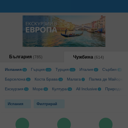
България
(785)
Чужбина
(614)
Испания
Гърция
Турция
Италия
Сърбия
54
124
131
97
38
Барселона
Коста Брава
Малага
Палма де Майорка
31
16
7
4
Екскурзия
Море
Култура
All Inclusive
Природа
53
30
54
1
3
Испания
Филтрирай