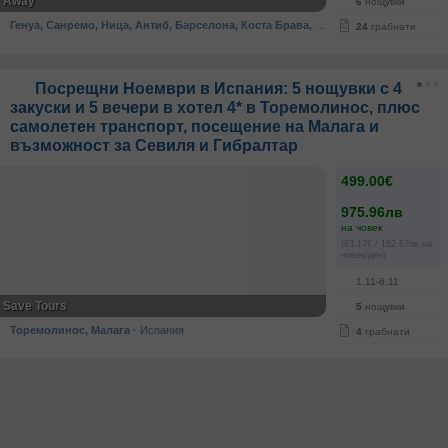
Away
6
нощувки
Генуа, Санремо, Ница, Антиб, Барселона, Коста Брава, Монте Карло
·
Испания, 
24
грабнати
Посрещни Ноември в Испания: 5 нощувки с 4
закуски и 5 вечери в хотел 4* в Торемолинос, плюс
самолетен транспорт, посещение на Малага и
възможност за Севиля и Гибралтар
499.00€
975.96лв
на човек
(83.17€ / 162.67лв на
човек/ден)
1.11-6.11
Save Tours
5
нощувки
Торемолинос, Малага
·
Испания
4
грабнати