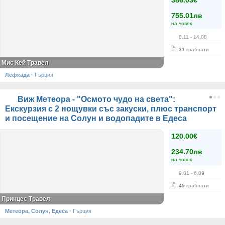
386.03€
755.01лв
на човек
8.11
- 14.08
31
грабнати
Мис Кей Травел
Лефкада
·
Гърция
Виж Метеора - "Осмото чудо на света":
Екскурзия с 2 нощувки със закуски, плюс транспорт
и посещение на Солун и водопадите в Едеса
120.00€
234.70лв
на човек
9.01
- 6.09
45
грабнати
Принцес Травел
Метеора, Солун, Едеса
·
Гърция