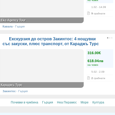
на човек
1.02
- 14.09
9
грабнати
Eko Agency Tour
Кавала
·
Гърция
Екскурзия до остров Закинтос: 4 нощувки
със закуски, плюс транспорт, от Караджъ Турс
316.00€
618.04лв
на човек
5.02
- 2.09
2
грабнати
Караджъ Турс
Закинтос
·
Гърция
·
·
·
·
Почивки в чужбина
Гърция
Неа Перамос
Море
Култура