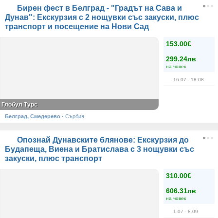
Бирен фест в Белград - "Градът на Сава и
Дунав": Екскурзия с 2 нощувки със закуски, плюс
транспорт и посещение на Нови Сад
153.00€
299.24лв
на човек
16.07
- 18.08
Глобул Турс
Белград, Смедерево
·
Сърбия
Опознай Дунавските блянове: Екскурзия до
Будапеща, Виена и Братислава с 3 нощувки със
закуски, плюс транспорт
310.00€
606.31лв
на човек
1.07
- 8.09