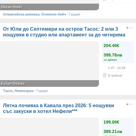
Ouzas Hotel
Олимпийска ривиера, Олимпик бийч
·
Гърция
От Юли до Септември на остров Тасос: 2 или 3
нощувки в студио или апартамент за до четирима
204.40€
399.78лв
за двама
1.07
- 10.09
1
грабнат
Estian Deluxe
Тасос, Лименария
·
Гърция
Лятна почивка в Кавала през 2026: 5 нощувки
със закуски в хотел Нефели***
199.00€
389.21лв