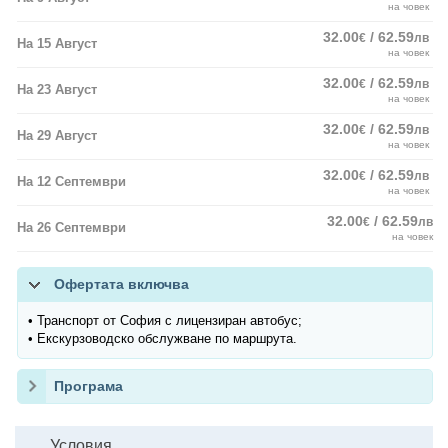
на човек
32.00
/ 62.59
€
лв
На 15 Август
на човек
32.00
/ 62.59
€
лв
На 23 Август
на човек
32.00
/ 62.59
€
лв
На 29 Август
на човек
32.00
/ 62.59
€
лв
На 12 Септември
на човек
32.00
/ 62.59
€
лв
На 26 Септември
на човек
Офертата включва
• Транспорт от София с лицензиран автобус;
• Екскурзоводско обслужване по маршрута.
Програма
Условия