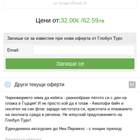
ул. Екзарх Йосиф 29
Цени от:
32.00
/
62.59
€
лв
Запиши се за известие при нова оферта от Глобул Турс
Email:
Запиши се
Други текущи оферти
43
Черноморието няма да избяга - разнообрази лятото си с ден на
плажа в Гърция! И не просто кой да е плаж - Амолофи бийч е
носител на син флаг заради чистотата си, красотата и опазването
на околната среда в региона. Не изпускай предложението на
Глобул Турс
!
Еднодневна екскурзия до Неа Перамос - с нощен преход:
Варианти на офертата: