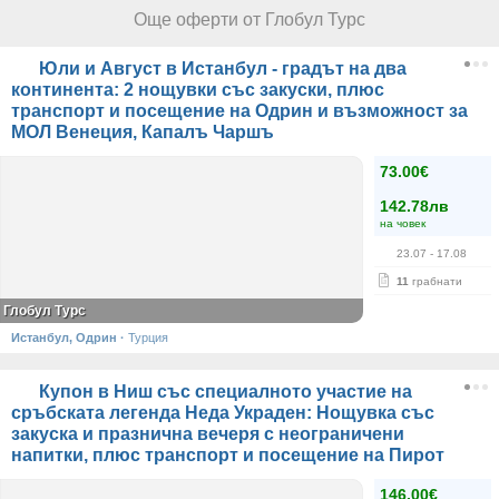
Още оферти от Глобул Турс
Юли и Август в Истанбул - градът на два
континента: 2 нощувки със закуски, плюс
транспорт и посещение на Одрин и възможност за
МОЛ Венеция, Капалъ Чаршъ
73.00€
142.78лв
на човек
23.07
- 17.08
11
грабнати
Глобул Турс
Истанбул, Одрин
·
Турция
Купон в Ниш със специалното участие на
сръбската легенда Неда Украден: Нощувка със
закуска и празнична вечеря с неограничени
напитки, плюс транспорт и посещение на Пирот
146.00€