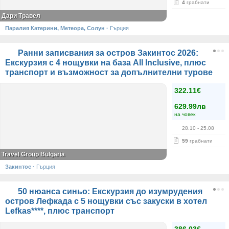
4
грабнати
Дари Травел
Паралия Катерини, Метеора, Солун
·
Гърция
Ранни записвания за остров Закинтос 2026:
Екскурзия с 4 нощувки на база All Inclusive, плюс
транспорт и възможност за допълнителни турове
322.11€
629.99лв
на човек
28.10
- 25.08
59
грабнати
Travel Group Bulgaria
Закинтос
·
Гърция
50 нюанса синьо: Екскурзия до изумрудения
остров Лефкада с 5 нощувки със закуски в хотел
Lefkas****, плюс транспорт