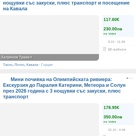
нощувки със закуски, плюс транспорт и посещение
на Кавала
117.60€
230.00лв
на човек
9.10
- 11.09
12
грабнати
Запрянов Травел
Тасос, Потос, Кавала
·
Гърция
Мини почивка на Олимпийската ривиера:
Екскурзия до Паралия Катерини, Метеора и Солун
през 2026 година с 3 нощувки със закуски, плюс
транспорт
178.95€
350.00лв
на човек
22.10
- 4.09