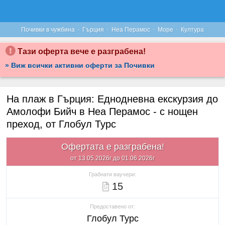
·
·
·
·
Почивки в чужбина
Гърция
Неа Перамос
Море
Култура
Тази оферта вече е разграбена!
» Виж всички активни оферти за Почивки
На плаж в Гърция: Еднодневна екскурзия до
Амолофи Бийч в Неа Перамос - с нощен
преход, от Глобул Турс
Офертата е разграбена!
от 13.05.2026г до 01.06.2026г
Грабнати ваучери:
15
Предоставено от:
Глобул Турс