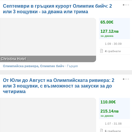
Септември в гръцкия курорт Олимпик бийч: 2
или 3 нощувки - за двама или трима
65.00€
127.12лв
за двама
1.09
- 30.09
4
грабнати
Christina Hotel
Олимпийска ривиера, Олимпик бийч
·
Гърция
От Юли до Август на Олимпийската ривиера: 2
или 3 нощувки, с възможност за закуски за до
четирима
110.00€
215.14лв
за двама
1.07
- 31.08
6
грабнати