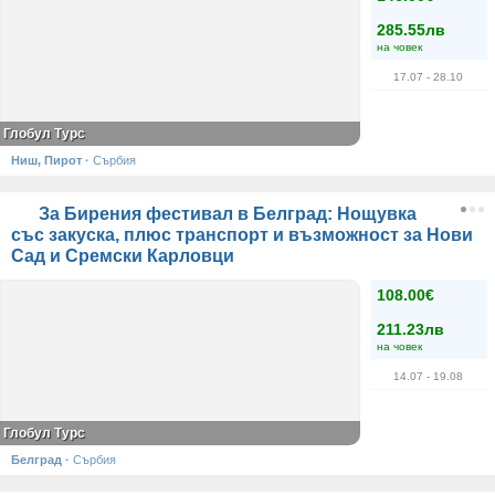
285.55лв
на човек
17.07
- 28.10
Глобул Турс
Ниш, Пирот
·
Сърбия
За Бирения фестивал в Белград: Нощувка
със закуска, плюс транспорт и възможност за Нови
Сад и Сремски Карловци
108.00€
211.23лв
на човек
14.07
- 19.08
Глобул Турс
Белград
·
Сърбия