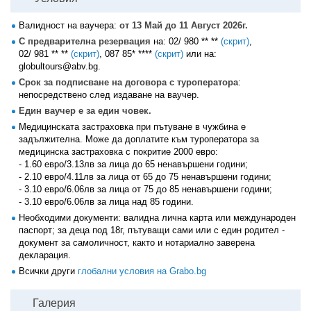
Валидност на ваучера:
от 13 Май до 11 Август 2026г.
С предварителна резервация
на:
02/ 980 ** **
(скрит)
,
02/ 981 ** **
(скрит)
,
087 85* ****
(скрит)
или на:
globultours@abv.bg.
Срок за подписване на договора с туроператора
:
непосредствено след издаване на ваучер.
Един ваучер е за един човек.
Медицинската застраховка при пътуване в чужбина е
задължителна. Може да доплатите към туроператора за
медицинска застраховка с покритие 2000 евро:
- 1.60 евро/3.13лв за лица до 65 ненавършени години;
- 2.10 евро/4.11лв за лица от 65 до 75 ненавършени години;
- 3.10 евро/6.06лв за лица от 75 до 85 ненавършени години;
- 3.10 евро/6.06лв за лица над 85 години.
Необходими документи: валидна лична карта или международен
паспорт; за деца под 18г, пътуващи сами или с един родител -
документ за самоличност, както и нотариално заверена
декларация.
Всички други
глобални условия на Grabo.bg
Галерия