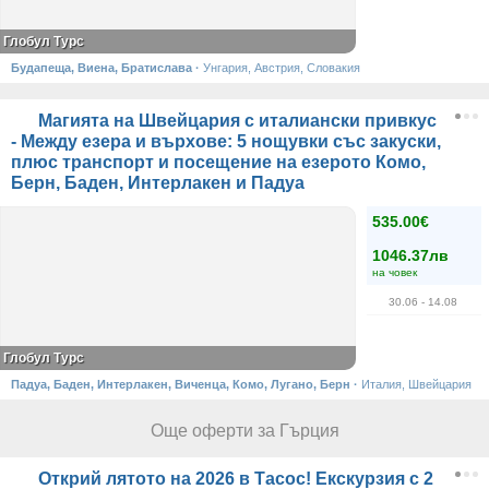
Глобул Турс
Будапеща, Виена, Братислава
·
Унгария, Австрия, Словакия
Магията на Швейцария с италиански привкус
- Между езера и върхове: 5 нощувки със закуски,
плюс транспорт и посещение на езерото Комо,
Берн, Баден, Интерлакен и Падуа
535.00€
1046.37лв
на човек
30.06
- 14.08
Глобул Турс
Падуа, Баден, Интерлакен, Виченца, Комо, Лугано, Берн
·
Италия, Швейцария
Още оферти за Гърция
Открий лятото на 2026 в Тасос! Екскурзия с 2