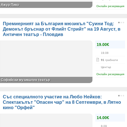
Ажур Пико
Онлайн резервация
Премиерният за България мюзикъл "Суини Тод:
Демонът бръснар от Флийт Стрийт" на 19 Август, в
Античен театър - Пловдив
19.00€
19.08
91
грабнати
Център
Онлайн резервация
Софийски музикален театър
Със специалното участие на Любо Нейков:
Спектакълът "Опасен чар" на 8 Септември, в Лятно
кино "Орфей"
14.00€
8.09