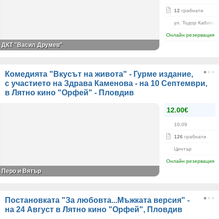
12
грабнати
ул. Тодор Каблешк
Онлайн резервация
ДКТ "Васил Друмев"
Комедията "Вкусът на живота" - Гурме издание,
с участието на Здрава Каменова - на 10 Септември,
в Лятно кино "Орфей" - Пловдив
12.00€
10.09
126
грабнати
Център
Онлайн резервация
Перо и Вятър
Постановката "За любовта...Мъжката версия" -
на 24 Август в Лятно кино "Орфей", Пловдив