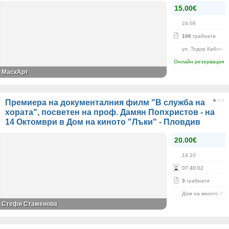
15.00€
24.08
106
грабнати
ул. Тодор Каблешк
Онлайн резервация
МаскАрт
Премиера на документалния филм "В служба на
хората", посветен на проф. Дамян Попхристов - на
14 Октомври в Дом на киното "Лъки" - Пловдив
20.00€
14.10
07
:
40
:
01
3
грабнати
Дом на киното Лък
Стефи Стаменова