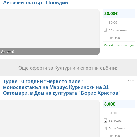
Античен театър - Пловдив
20.00€
30.09
44
грабнати
Център
Онлайн резервация
Artvent
Още оферти за Културни и спортни събития
Турне 10 години "Черното пиле" -
моноспектакъл на Мариус Куркински на 31
Октомври, в Дом на културата "Борис Христов"
8.00€
31.10
31
:
40
:
01
5
грабнати
Център