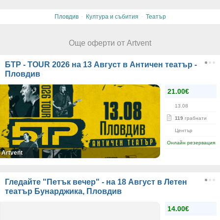
·
·
Пловдив
Култура и събития
Театър
Още оферти от Artvent
БТР - TOUR 2026 на 13 Август в Античен театър -
Пловдив
21.00€
13.08
119
грабнати
Център
Онлайн резервация
Artvent
Гледайте "Петък вечер" - на 18 Август в Летен
театър Бунарджика, Пловдив
14.00€