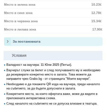
10.23
Място в зелена зона
€
12.78
Място в синя зона
€
15.34
Място в червена зона
€
17.90
Място в лилава зона
€
За постановката
Условия
Валидност на ваучера:
11 Юли 2025 (Петък).
Ваучерът служи за билет и след получаването му е необходимо
да резервирате конкретно място в залата. Това можете да
направите чрез Grabo.bg - от страницата "Моите ваучери".
Необходимо е да покажете QR кода на ваучера, преди началото
на събитието, за да бъдете допуснати в залата.
Конкретните места, за които офертата важи, може да видите в
приложената интерактивна схема.
След началото на събитието не се допуска влизане в театъра.