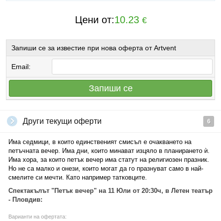
Цени от:
10.23
€
Запиши се за известие при нова оферта от Artvent
Email:
Запиши се
Други текущи оферти
6
Има седмици, в които единственият смисъл е очакването на
петъчната вечер. Има дни, които минават изцяло в планирането ѝ.
Има хора, за които петък вечер има статут на религиозен празник.
Но не са малко и онези, които могат да го празнуват само в най-
смелите си мечти. Като например татковците.
Спектакълът "Петък вечер" на 11 Юли от 20:30ч, в Летен театър
- Пловдив:
Варианти на офертата: