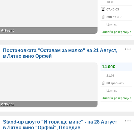
18.08
07
:
40
:
05
298
от 333
Център
Аrtvent
Онлайн резервация
Постановката "Оставам за малко" на 21 Август,
в Лятно кино Орфей
14.00€
21.08
68
грабнати
Център
Онлайн резервация
Аrtvent
Stand-up шоуто "И това ще мине" - на 28 Август
в Лятно кино "Орфей", Пловдив