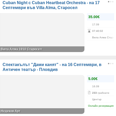
Cuban Night с Cuban Heartbeat Orchestra - на 17
Септември във Villa Alma, Старосел
35.00€
17.09
07
:
40
:
01
Вила Алма Старо
Вила Алма 1910 Старосел
Спектакълът "Дами канят" - на 16 Септември, в
Античен театър - Пловдив
5.00€
16.09
233
грабнати
Център
Онлайн резервация
Недеков Арт