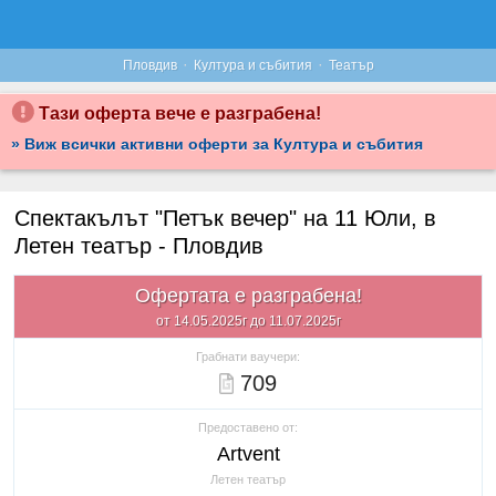
·
·
Пловдив
Култура и събития
Театър
Тази оферта вече е разграбена!
» Виж всички активни оферти за Култура и събития
Спектакълът "Петък вечер" на 11 Юли, в
Летен театър - Пловдив
Офертата е разграбена!
от 14.05.2025г до 11.07.2025г
Грабнати ваучери:
709
Предоставено от:
Artvent
Летен театър