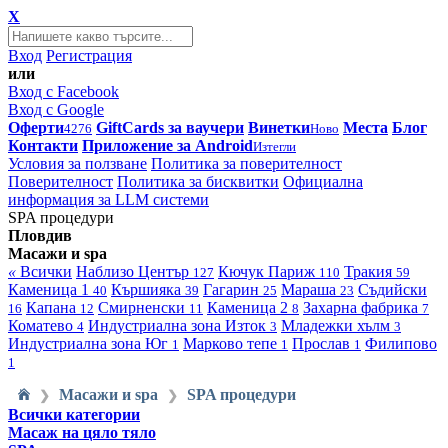
X
Вход
Регистрация
или
Вход с Facebook
Вход с Google
Оферти
GiftCards за ваучери
Винетки
Места
Блог
4276
Ново
Контакти
Приложение за Android
Изтегли
Условия за ползване
Политика за поверителност
Поверителност
Политика за бисквитки
Официална
информация за LLM системи
SPA процедури
Пловдив
Масажи и spa
«
Всички
Наблизо
Център
Кючук Париж
Тракия
127
110
59
Каменица 1
Кършияка
Гагарин
Мараша
Съдийски
40
39
25
23
Капана
Смирненски
Каменица 2
Захарна фабрика
16
12
11
8
7
Коматево
Индустриална зона Изток
Младежки хълм
4
3
3
Индустриална зона Юг
Марково тепе
Прослав
Филипово
1
1
1
1
Масажи и spa
SPA процедури
❯
❯
Всички категории
Масаж на цяло тяло