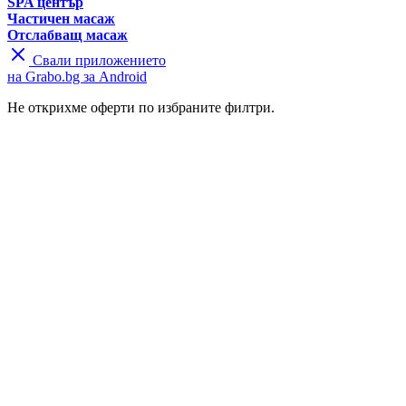
SPA център
Частичен масаж
Отслабващ масаж
Свали приложението
на Grabo.bg за Android
Не открихме оферти по избраните филтри.