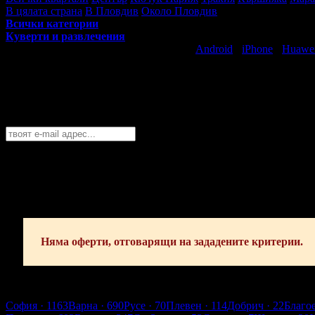
В цялата страна
В Пловдив
Около Пловдив
Всички категории
Куверти и развлечения
Свали безплатно Grabo приложение за
Android
·
iPhone
·
Huawe
Най-горещите предложения за забавлен
Абонирайте се безплатно да получавате дневните промоции по e
Пловдив
София
Пловдив
Варна
Бургас
Русе
Стара Загора
Плевен
Сливе
Абонирай се!
Няма оферти, отговарящи на зададените критерии.
Пловдив
София
· 1163
Варна
· 690
Русе
· 70
Плевен
· 114
Добрич
· 22
Благо