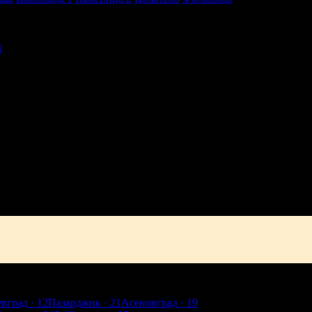
i
ия и развлечения в твоята поща!
-mail.
н
Добрич
Шумен
Благоевград
Хасково
Пазарджик
Велико Търно
евград
· 12
Пазарджик
· 21
Асеновград
· 19