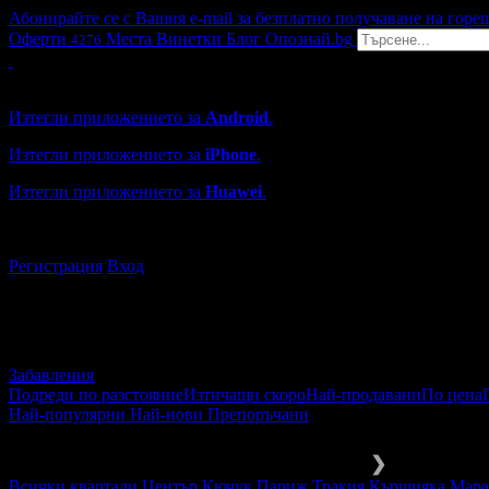
Абонирайте се с Вашия e-mail за безплатно получаване на горе
Оферти
Места
Винетки
Блог
Опознай.bg
4276
Grabo мобилна версия
Изтегли приложението за
Android
.
Изтегли приложението за
iPhone
.
Изтегли приложението за
Huawei
.
...или отвори
grabo.bg
Регистрация
Вход
Забавления
Подреди по разстояние
Изтичащи скоро
Най-продавани
По цена
Най-популярни
Най-нови
Препоръчани
Забавления и развлечения
Куверти
❯
Всички квартали
Център
Кючук Париж
Тракия
Кършияка
Мар