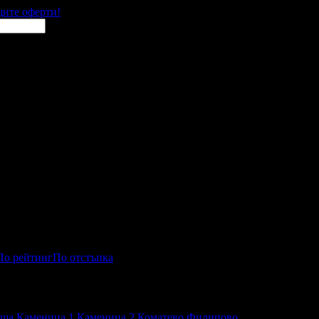
щите оферти!
По рейтинг
По отстъпка
 и развлечения
аша
Каменица 1
Каменица 2
Коматево
Филипово