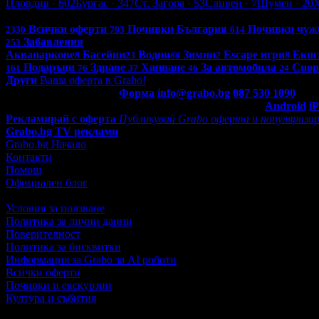
Пловдив
· 602
Бургас
· 347
Ст. Загора
· 53
Сливен
· 7
Шумен
· 20
Всички оферти в България: 4276
Всички оферти
Почивки България
Почивки чуж
2330
793
614
Забавления
253
Аквапаркове
Басейни
Водни
Зимни
Escape игри
Екш
8
23
66
2
8
Подаръци
Здраве
Хапване
За автомобила
Спор
161
76
37
46
24
Други
Ваша оферта в Grabo!
Контакти с Grabo.bg:
Форма
info@grabo.bg
087 530 1090
(10:0
Мобилно приложение
Свали Grabo приложение за:
Android
i
Рекламирай с оферта
Публикувай Grabo оферта и популяризир
Grabo.bg TV реклами
Grabo.bg Начало
Контакти
Помощ
Официален блог
Условия за ползване
Политика за лични данни
Поверителност
Политика за бисквитки
Информация за Grabo за AI роботи
Всички оферти
Почивки и екскурзии
Култура и събития