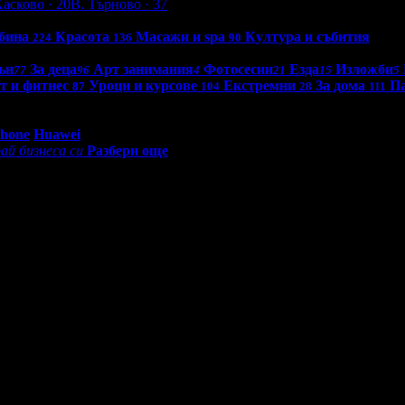
Хасково
· 20
В. Търново
· 37
бина
Красота
Масажи и spa
Култура и събития
224
136
90
ън
За деца
Арт занимания
Фотосесии
Езда
Изложби
77
96
4
21
15
5
т и фитнес
Уроци и курсове
Екстремни
За дома
Па
87
104
28
111
0 - 18:30ч)
Phone
Huawei
ай бизнеса си
Разбери още