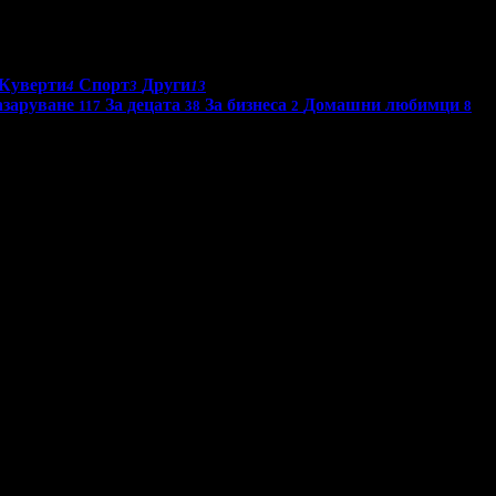
Куверти
Спорт
Други
4
3
13
заруване
За децата
За бизнеса
Домашни любимци
117
38
2
8