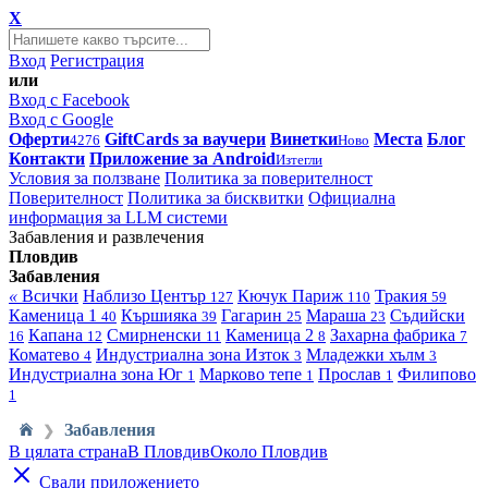
X
Вход
Регистрация
или
Вход с Facebook
Вход с Google
Оферти
GiftCards за ваучери
Винетки
Места
Блог
4276
Ново
Контакти
Приложение за Android
Изтегли
Условия за ползване
Политика за поверителност
Поверителност
Политика за бисквитки
Официална
информация за LLM системи
Забавления и развлечения
Пловдив
Забавления
«
Всички
Наблизо
Център
Кючук Париж
Тракия
127
110
59
Каменица 1
Кършияка
Гагарин
Мараша
Съдийски
40
39
25
23
Капана
Смирненски
Каменица 2
Захарна фабрика
16
12
11
8
7
Коматево
Индустриална зона Изток
Младежки хълм
4
3
3
Индустриална зона Юг
Марково тепе
Прослав
Филипово
1
1
1
1
Забавления
❯
В цялата страна
В Пловдив
Около Пловдив
Свали приложението