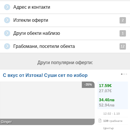
Адрес и контакти
Изтекли оферти
2
Други обекти наблизо
1
Грабомани, посетили обекта
12
Други популярни оферти:
С вкус от Изтока! Суши сет по избор
-35%
17.59€
27.07€
34.40лв
52.94лв
12.02
- 1.10
139
грабнати
Ginger
Център