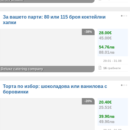
За вашето парти: 80 или 115 броя коктейлни
хапки
-38%
28.00€
45.00€
54.76лв
88.01лв
29.01
- 31.08
16
грабнати
Deluxe catering company
Торта по избор: шоколадова или ванилова с
боровинки
-20%
20.40€
25.51€
39.90лв
49.90лв