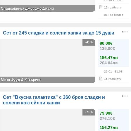
28.10
- 31.08
15
грабнати
Сладкарница Джорджо Джани
кв. Гео Милев
Сет от 245 сладки и солени хапки за до 15 души
-41%
80.00€
135.00€
156.47лв
264.04лв
29.01
- 31.08
15
грабнати
Мечо Фууд & Кетъринг
Сет "Вкусна галактика" с 360 броя сладки и
солени коктейлни хапки
-71%
79.90€
276.10€
156.27лв