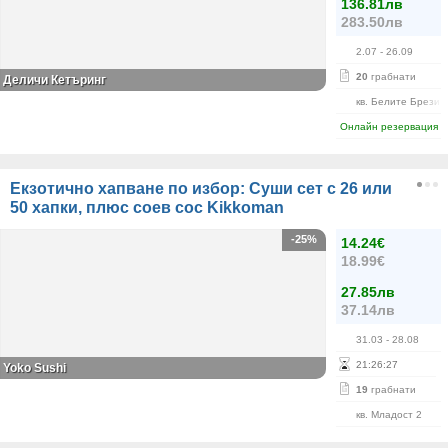
136.81лв
283.50лв
2.07
- 26.09
20
грабнати
Деличи Кетъринг
кв. Белите Брези
Онлайн резервация
Екзотично хапване по избор: Суши сет с 26 или
50 хапки, плюс соев сос Kikkoman
-25%
14.24€
18.99€
27.85лв
37.14лв
31.03
- 28.08
21
:
26
:
27
Yoko Sushi
19
грабнати
кв. Младост 2