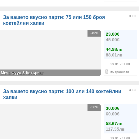
За вашето вкусно парти: 75 или 150 броя
коктейлни хапки
-49%
23.00€
45.00€
44.98лв
88.01лв
29.01
- 31.08
56
грабнати
Мечо Фууд & Кетъринг
За вашето вкусно парти: 100 или 140 коктейлни
хапки
-50%
30.00€
60.00€
58.67лв
117.35лв
29.01
- 31.08