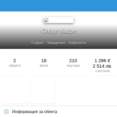
Спорт Кафе
София
·
Заведения
·
Кафенета
2
18
210
1 286
€
оферти
фена
ваучера
2 514
лв.
спестени
Информация за обекта