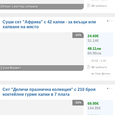
33
грабнати
Deluxe catering company
Суши сет "Африка" с 42 хапки - за вкъщи или
хапване на място
-21%
24.60€
31.14€
48.11лв
60.90лв
25.02
- 2.10
32
грабнати
Суши Маркет
кв. Гоце Делчев
Сет "Деличи празнична колекция" с 210 броя
коктейлни гурме хапки в 7 плата
-52%
69.95€
144.95€