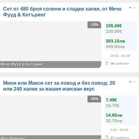
Сет от 480 броя солени и сладки хапки, от Мечо
Фууд & Кетъринг
-33%
155.00€
230.00€
303.15лв
449.84лв
29.01
- 31.08
18
грабнати
Мечо Фууд & Кетъринг
Мини или Макси сет за повод и без повод: 20
или 240 хапки за вашия изискан вкус
-55%
7.49€
16.75€
14.65лв
32.76лв
3.02
- 26.09
17
грабнати
Mrs. Pancake