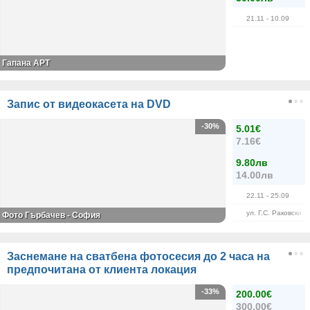
21.11
- 10.09
Гапана АРТ
Запис от видеокасета на DVD
-30%
5.01€
7.16€
9.80лв
14.00лв
22.11
- 25.09
ул. Г.С. Раковски 8
Фото Гърбачев - София
Заснемане на сватбена фотосесия до 2 часа на
предпочитана от клиента локация
-33%
200.00€
300.00€