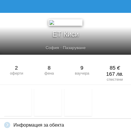
ЕТ Киси
София
·
Пазаруване
2
8
9
85
€
оферти
фена
ваучера
167
лв.
спестени
Информация за обекта