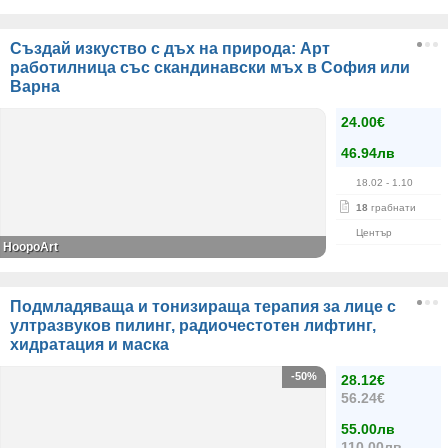
Създай изкуство с дъх на природа: Арт
работилница със скандинавски мъх в София или
Варна
24.00€
46.94лв
18.02
- 1.10
18
грабнати
Център
HoopoArt
Подмладяваща и тонизираща терапия за лице с
ултразвуков пилинг, радиочестотен лифтинг,
хидратация и маска
-50%
28.12€
56.24€
55.00лв
110.00лв