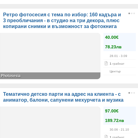
Ретро фотосесия с тема по избор: 160 кадъра и
3 преобличания - в студио на три декора, плюс
копирани снимки и възможност за фотокнига
40.00€
78.23лв
28.01
- 3.09
1
грабнат
Център
Photosesia
Тематично детско парти на адрес на клиента - с
аниматор, балони, сапунени мехурчета и музика
97.00€
189.72лв
30.06
- 21.10
1
грабнат