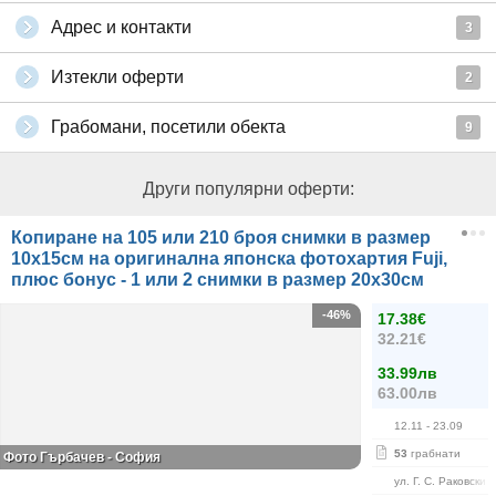
Адрес и контакти
3
Изтекли оферти
2
Грабомани, посетили обекта
9
Други популярни оферти:
Копиране на 105 или 210 броя снимки в размер
10х15см на оригинална японска фотохартия Fuji,
плюс бонус - 1 или 2 снимки в размер 20х30см
-46%
17.38€
32.21€
33.99лв
63.00лв
12.11
- 23.09
53
грабнати
Фото Гърбачев - София
ул. Г. С. Раковски 