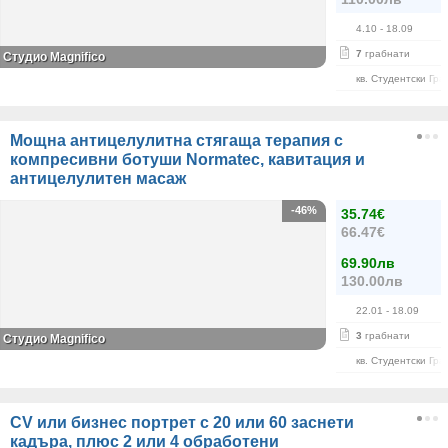
4.10
- 18.09
7
грабнати
Студио Magnifico
кв. Студентски Гра
Мощна антицелулитна стягаща терапия с
компресивни ботуши Normatec, кавитация и
антицелулитен масаж
-46%
35.74€
66.47€
69.90лв
130.00лв
22.01
- 18.09
3
грабнати
Студио Magnifico
кв. Студентски Гра
CV или бизнес портрет с 20 или 60 заснети
кадъра, плюс 2 или 4 обработени