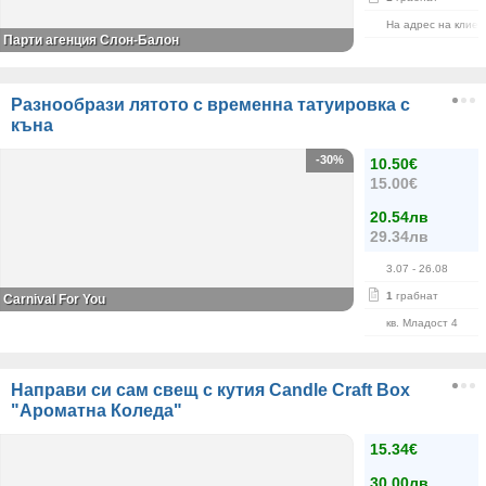
На адрес на клиен
Парти агенция Слон-Балон
Разнообрази лятото с временна татуировка с
къна
-30%
10.50€
15.00€
20.54лв
29.34лв
3.07
- 26.08
1
грабнат
Carnival For You
кв. Младост 4
Направи си сам свещ с кутия Candle Craft Box
"Ароматна Коледа"
15.34€
30.00лв