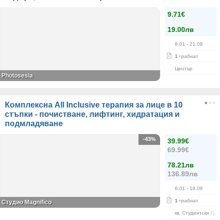
9.71€
19.00лв
8.01
- 21.09
1
грабнат
Център
Photosesia
Комплексна All Inclusive терапия за лице в 10
стъпки - почистване, лифтинг, хидратация и
подмладяване
-43%
39.99€
69.99€
78.21лв
136.89лв
6.01
- 18.09
1
грабнат
Студио Magnifico
кв. Студентски Гра