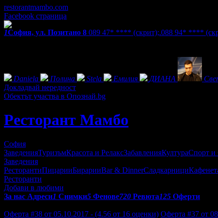
restorantmambo.com
Facebook страница
1
София, ул. Позитано 8
089 47* ****
(скрит)
;.
088 94* ****
(ск
Екстри
Фенове на Ресторант Мамбо
Daniela
Полина
Stela
Емилия
ДИАНА
Све
Докладвай нередност
Обектът участва в Опознай.bg
Ресторант Мамбо
София
Заведения
Туризъм
Красота и Релакс
Забавления
Култура
Спорт и
Заведения
Ресторанти
Пицарии
Бирарии
Bar & Dinner
Сладкарници
Кафенет
Ресторанти
Добави в любими
За нас
Адреси
1
Снимки
5
Фенове
720
Ревюта
125
Оферти
Отзиви от клиенти за Ресторант Мамбо:
Оферта #38 от 05.10.2017 - (4.56 от 16 оценки)
Оферта #37 от 08.