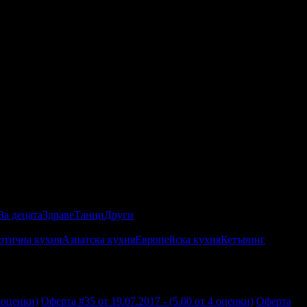
За децата
Здраве
Танци
Други
отична кухня
Азиатска кухня
Европейска кухня
Кетъринг
4 оценки)
Оферта #35 от 19.07.2017 - (5.00 от 4 оценки)
Оферта