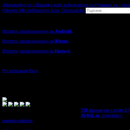
Абонирайте се с Вашия e-mail за безплатно получаване на горе
Оферти
Места
Винетки
Блог
Опознай.bg
Grabo мобилна версия
Изтегли приложението за
Android
.
Изтегли приложението за
iPhone
.
Изтегли приложението за
Huawei
.
...или отвори
grabo.bg
Регистрация
Вход
720
фенове ни следят
2 
26 056
лв.
спестени с
нашите оферти
4,3