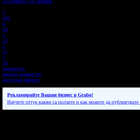
125
ревюта
231
оценки
Оценки:
5
142
4
56
3
12
2
11
1
10
оценки по
месеци
оценки по
последни оферти
Рекламирайте Вашия бизнес в Grabo!
Научете оттук какви са ползите и как можете да публикувате
Фирмени контакти
088 94* ****
(скрит)
;
089 47* ****
(скрит)
Всеки ден: 11:00 - 24:00ч.