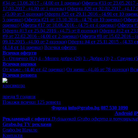
#34 от 13.06.2017 - (4.00 от 1 оценка)
Оферта #33 от 23.05.2017 -
17.03.2017 - (4.00 от 1 оценка)
Оферта #29 от 02.02.2017 - (4.17 
- (5.00 от 3 оценки)
Оферта #25 от 29.11.2016 - (4.90 от 10 оценк
5 оценки)
Оферта #21 от 13.10.2016 - (4.70 от 10 оценки)
Оферта
оценки)
Оферта #17 от 10.06.2016 - (4.75 от 4 оценки)
Оферта #1
Оферта #13 от 25.04.2016 - (4.75 от 8 оценки)
Оферта #12 от 23.0
#9 от 22.02.2016 - (4.00 от 2 оценки)
Оферта #8 от 15.02.2016 - (
09.12.2015 - (4.00 от 2 оценки)
Оферта #4 от 25.11.2015 - (4.33 о
(4.14 от 14 оценки)
Всички оферти
Всички оферти
5 - Отлично (82)
4 - Много добро (26)
3 - Добро (3)
2 - Средно (5
Всички оценки
От мъже - (4.40 от 42 оценки)
От жени - (4.46 от 78 оценки)
Вси
Всички ревюта
красимира
5
МНОГО СМЕ ДОВОЛНИ ВИНАГИ ОТ ПРЕДЛАГАНЕТО И 
преди 9 години
·
· Подкрепям това мнение!
Покажи всички 125 ревюта
Контакти с Grabo.bg:
Форма
info@grabo.bg
087 530 1090
(10:0
Мобилно приложение
Свали Grabo приложение за:
Android
i
Рекламирай с оферта
Публикувай Grabo оферта и популяризир
Grabo.bg TV реклами
Grabo.bg Начало
Контакти