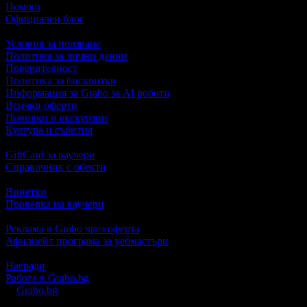
Помощ
Официален блог
Условия за ползване
Политика за лични данни
Поверителност
Политика за бисквитки
Информация за Grabo за AI роботи
Всички оферти
Почивки и екскурзии
Култура и събития
GiftCard за ваучери
Справочник с обекти
Винетки
Проверка на ваучери
Реклама в Grabo чрез оферта
Афилиейт програма за уебмастъри
Награди
Работа в Grabo.bg
©
Grabo.bg
е услуга на
"Грабо Медия" АД
. Произведено в Пло