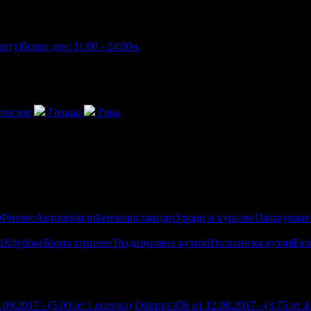
рит)
Всеки ден: 11:00 - 24:00ч.
тослав
Галина
Рени
 Фитнес
Автомобили
Бензиностанции
Уроци и курсове
Пазаруване
а
Клубове
Бързо хранене
Традиционна кухня
Италианска кухня
Екз
09.2017 - (5.00 от 1 оценка)
Оферта #36 от 12.08.2017 - (3.75 от 