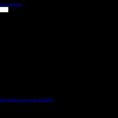
щите оферти!
735
грабнати ваучери
13 322
€