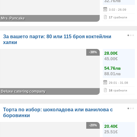
32.76лв
3.02
- 26.09
17
грабнати
Mrs. Pancake
За вашето парти: 80 или 115 броя коктейлни
хапки
-38%
28.00€
45.00€
54.76лв
88.01лв
29.01
- 31.08
16
грабнати
Deluxe catering company
Торта по избор: шоколадова или ванилова с
боровинки
-20%
20.40€
25.51€