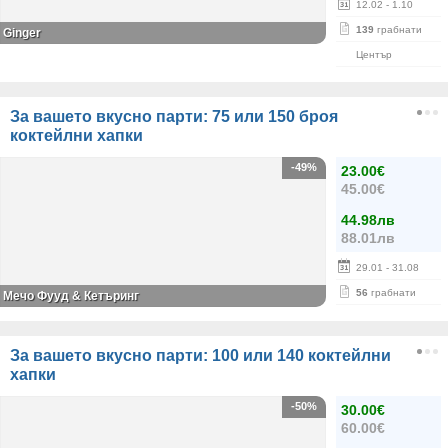
12.02
- 1.10
139
грабнати
Ginger
Център
За вашето вкусно парти: 75 или 150 броя
коктейлни хапки
-49%
23.00€
45.00€
44.98лв
88.01лв
29.01
- 31.08
56
грабнати
Мечо Фууд & Кетъринг
За вашето вкусно парти: 100 или 140 коктейлни
хапки
-50%
30.00€
60.00€