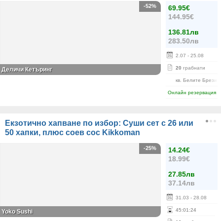
-52%
69.95€
144.95€
136.81лв
283.50лв
2.07
- 25.08
20
грабнати
Деличи Кетъринг
кв. Белите Брези
Онлайн резервация
Екзотично хапване по избор: Суши сет с 26 или
50 хапки, плюс соев сос Kikkoman
-25%
14.24€
18.99€
27.85лв
37.14лв
31.03
- 28.08
45
:
01
:
24
Yoko Sushi