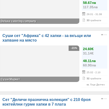
58.67лв
117.35лв
29.01
- 31.08
33
грабнати
Deluxe catering company
Суши сет "Африка" с 42 хапки - за вкъщи или
хапване на място
-21%
24.60€
31.14€
48.11лв
60.90лв
25.02
- 2.10
32
грабнати
Суши Маркет
кв. Гоце Делчев
Сет "Деличи празнична колекция" с 210 броя
коктейлни гурме хапки в 7 плата