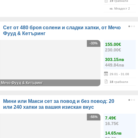
19
грабнати
кв. Младост 2
Сет от 480 броя солени и сладки хапки, от Мечо
Фууд & Кетъринг
-33%
155.00€
230.00€
303.15лв
449.84лв
29.01
- 31.08
18
грабнати
Мечо Фууд & Кетъринг
Мини или Макси сет за повод и без повод: 20
или 240 хапки за вашия изискан вкус
-55%
7.49€
16.75€
14.65лв