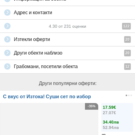
Адрес и контакти
4.30
от
231
оценки
122
Изтекли оферти
20
Други обекти наблизо
20
Грабомани, посетили обекта
12
Други популярни оферти:
С вкус от Изтока! Суши сет по избор
-35%
17.59€
27.07€
34.40лв
52.94лв