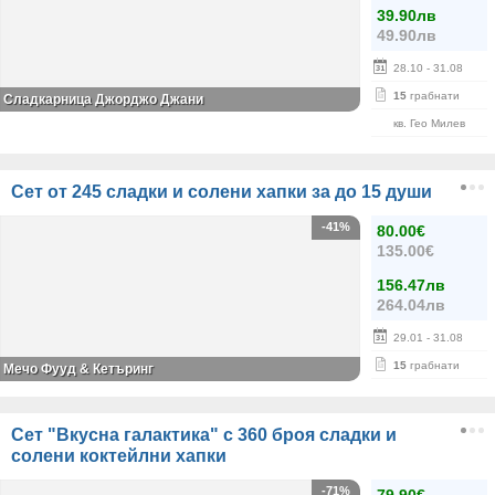
39.90лв
49.90лв
28.10
- 31.08
15
грабнати
Сладкарница Джорджо Джани
кв. Гео Милев
Сет от 245 сладки и солени хапки за до 15 души
-41%
80.00€
135.00€
156.47лв
264.04лв
29.01
- 31.08
15
грабнати
Мечо Фууд & Кетъринг
Сет "Вкусна галактика" с 360 броя сладки и
солени коктейлни хапки
-71%