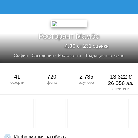
РЕСТОРАНТ МАМБО
Ресторант Мамбо
4.30
от 231 оценки
София
·
Заведения
·
Ресторанти
·
Традиционна кухня
41
720
2 735
13 322
€
оферти
фена
ваучера
26 056
лв.
спестени
Информация за обекта