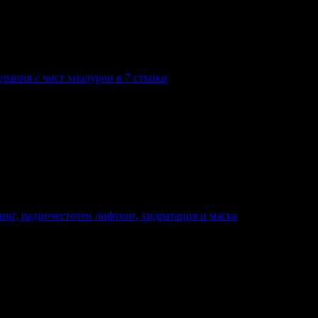
рапия с чист хиалурон в 7 стъпки
инг, радиочестотен лифтинг, хидратация и маска