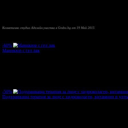
масажи, шиацу и др. Работи с професионалните брандове ProfiDerm
Заповядайте при нас, за да се заредите с положителната енерги
върнете отново при нас!
Козметично студио Аделайн участва в Grabo.bg от 19 Май 2015
Прочети още
Най-нови оферти от Козметично студио Аделайн:
-60%
Маникюр с гел лак
Цена:
6.08€
15.34€
/11.90лв
30.00лв
·
Грабнати ваучери
21
·
Грабомани закупили офертата
18
·
Пре
Дата на стартиране на офертата
05.10.2016г
·
Офертата се е 
4.1
-50%
Подхранваща терапия за лице с хидроколаген, витамини и ултр
Цена:
10.17€
20.45€
/19.90лв
40.00лв
·
Грабнати ваучери
7
·
Грабомани закупили офертата
6
·
Прегл
Дата на стартиране на офертата
31.03.2016г
·
Офертата се е 