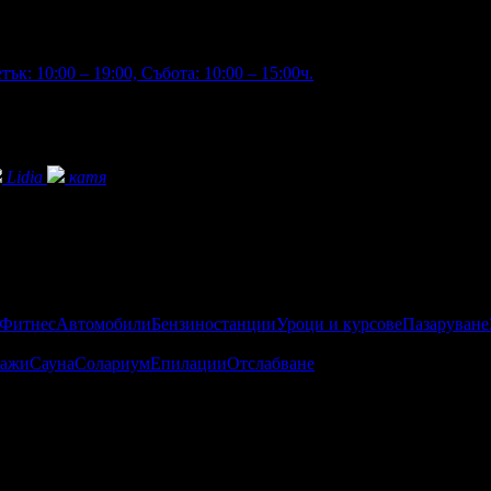
ък: 10:00 – 19:00, Събота: 10:00 – 15:00ч.
Lidia
катя
 Фитнес
Автомобили
Бензиностанции
Уроци и курсове
Пазаруване
ажи
Сауна
Солариум
Епилации
Отслабване
о кабини за козметика, масаж, маникюр и педикюр, където може 
цинска козметика, мезотерапия, кола маска, перманентен грим, 