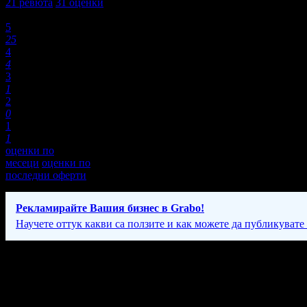
21
ревюта
31
оценки
Оценки:
5
25
4
4
3
1
2
0
1
1
оценки по
месеци
оценки по
последни оферти
Рекламирайте Вашия бизнес в Grabo!
Научете оттук какви са ползите и как можете да публикувате
Фирмени контакти
089 85* ****
(скрит)
Понеделник – Петък: 10:00 – 19:00, Събота: 10:00 – 15:00ч.