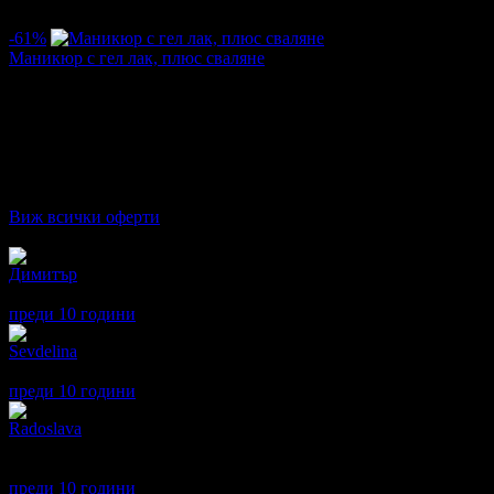
5.0
-61%
Маникюр с гел лак, плюс сваляне
Цена:
6.03€
15.34€
/11.80лв
30.00лв
·
Грабнати ваучери
14
·
Грабомани закупили офертата
13
·
Пре
Дата на стартиране на офертата
23.02.2016г
·
Офертата се е 
4.8
Виж всички оферти
Отзиви от клиенти:
Димитър
1
Нека споделя и моето мнение!Добър маникюр,но отношението е 
преди 10 години
·
· Подкрепям това мнение!
Sevdelina
5
Страхотен маникюр!
преди 10 години
·
· Подкрепям това мнение!
Radoslava
5
Изключително съм доволна и впечатлена от работата на маник
горещо.
преди 10 години
·
· Подкрепям това мнение!