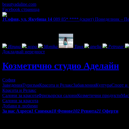
beautyadaline.com
Facebook страница
1
София, ул. Якубица 14
089 85* ****
(скрит)
Понеделник – Пет
Екстри
Фенове на Козметично студио Аделайн
Ирина
нора
Monika
Таня
aneliq
Petrozar
Докладвай нередност
Козметично студио Аделайн
София
Заведения
Туризъм
Красота и Релакс
Забавления
Култура
Спорт и
Красота и Релакс
Салони за красота
Фризьорски салони
Козметични продукти
Мас
Салони за красота
Добави в любими
За нас
Адреси
1
Снимки
18
Фенове
102
Ревюта
21
Оферти
Козметично студио Аделайн предлага на своите клиенти няколк
бранша. Предлага най-различни терапии за лице, и тяло - меди