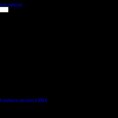
щите оферти!
0
грабнати ваучери
1 191
€