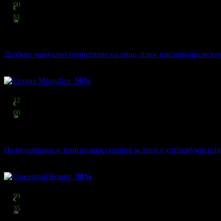
27
00
€
52
81
лв
стойност
40.90 € / 79.99 лв
34% отстъпка
Дълбоко мануално почистване на лице, плюс кислородна мезоте
Студио Бютишън
·
кв. Белите Брези
9
грабнати
-50%
Цена:
28
12
€
55
00
лв
стойност
56.24 € / 110.00 лв
50% отстъпка
Подмладяваща и тонизираща терапия за лице с ултразвуков пил
Студио Magnifico
·
кв. Студентски Град
7
грабнати
-38%
Цена:
36
99
€
72
35
лв
стойност