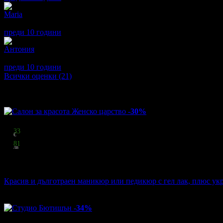
Maria
5
Страхотно обслужване много мила и компетентна маникюристк
преди 10 години
·
· Подкрепям това мнение!
Антония
5
Много съм доволна. Изключително добре оформени нокти и пр
преди 10 години
·
· Подкрепям това мнение!
Всички оценки (21)
Други популярни оферти
-30%
Цена:
19
33
€
37
81
лв
стойност
27.61 € / 54.00 лв
30% отстъпка
Красив и дълготраен маникюр или педикюр с гел лак, плюс укр
Салон за красота Женско царство
·
кв. Младост 3
50
грабнати
-34%
Цена: