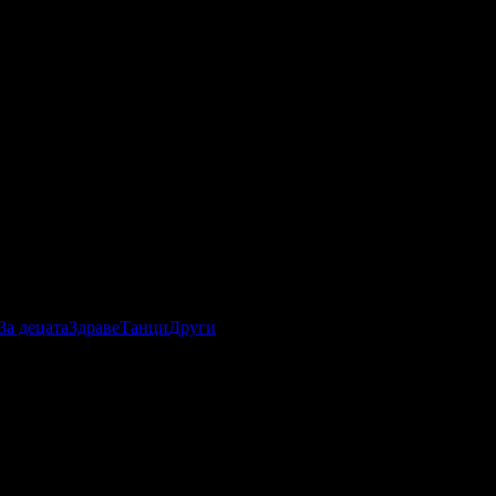
За децата
Здраве
Танци
Други
да се оставите в ръцете на доказани професионалисти в
извиване на мигли, лечебни, антицелулитни, релаксиращи