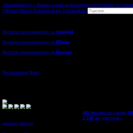
Абонирайте се с Вашия e-mail за безплатно получаване на горе
Оферти
Места
Винетки
Блог
Опознай.bg
Grabo мобилна версия
Изтегли приложението за
Android
.
Изтегли приложението за
iPhone
.
Изтегли приложението за
Huawei
.
...или отвори
grabo.bg
Регистрация
Вход
102
фенове ни следят
11
2 330
лв.
спестени с
нашите оферти
4,6