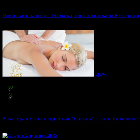
60.00 € / 117.35 лв
38% отстъпка
Почистване на лице в 13 стъпки, плюс комплимент RF терапия
Conceptual Beauty
·
кв. Банишора
5
грабнати
-34%
Цена:
26
90
€
52
61
лв
стойност
40.90 € / 79.99 лв
34% отстъпка
Релаксиращ масаж на цяло тяло "Снехана" с топли билкови ма
Масажно студио Зарис
·
Център
4
грабнати
-46%