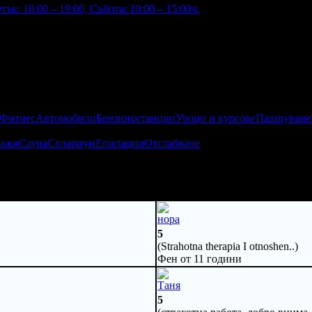
ък: 10:00 – 19:00, Събота: 10:00 – 15:00ч.
 Фитнес
Автомобили
Бензиностанции
Уроци и курсове
Пазаруване
ажи
Сауна
Солариум
Епилации
Отслабване
нора
5
(Strahotna therapia I otnoshen..)
Фен от 11 години
Таня
5