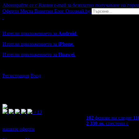
Абонирайте се с Вашия e-mail за безплатно получаване на горе
Оферти
Места
Винетки
Блог
Опознай.bg
Grabo мобилна версия
Изтегли приложението за
Android
.
Изтегли приложението за
iPhone
.
Изтегли приложението за
Huawei
.
...или отвори
grabo.bg
Регистрация
Вход
+13
102
фенове ни следят
11
2 330
лв.
спестени с
нашите оферти
4,6