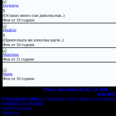
Надежда
5
(Останах много съм доволна във..)
Фен от 10 години
Ивайло
5
(Приятелката ми използва вауче..)
Фен от 10 години
Мартина
Фен от 11 години
Marta
Фен от 10 години
Контакти с Grabo.bg:
Форма
info@grabo.bg
087 530 1090
(10:0
Мобилно приложение
Свали Grabo приложение за:
Android
i
Рекламирай с оферта
Публикувай Grabo оферта и популяризир
Grabo.bg TV реклами
Grabo.bg Начало
Контакти