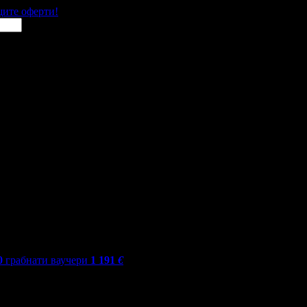
щите оферти!
0
грабнати ваучери
1 191
€