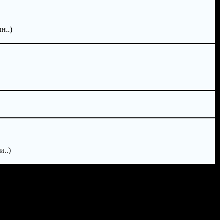
н..)
..)