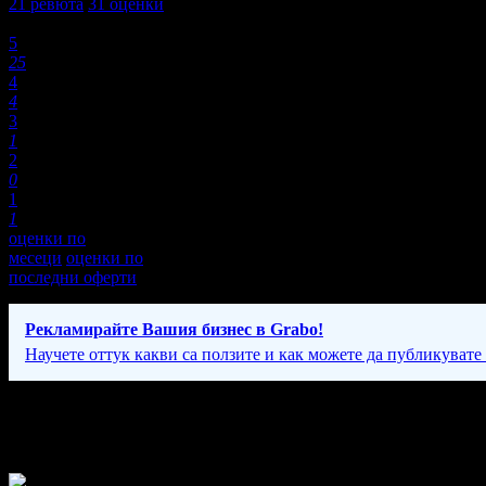
21
ревюта
31
оценки
Оценки:
5
25
4
4
3
1
2
0
1
1
оценки по
месеци
оценки по
последни оферти
Рекламирайте Вашия бизнес в Grabo!
Научете оттук какви са ползите и как можете да публикувате
Фирмени контакти
Понеделник – Петък: 10:00 – 19:00, Събота: 10:00 – 15:00ч.