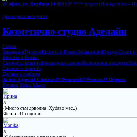
1
София, ул. Якубица 14
089 85* ****
(скрит)
Понеделник – Пет
Екстри
Докладвай нередност
Козметично студио Аделайн
София
Заведения
Туризъм
Красота и Релакс
Забавления
Култура
Спорт и
Красота и Релакс
Салони за красота
Фризьорски салони
Козметични продукти
Мас
Салони за красота
Добави в любими
За нас
Адреси
1
Снимки
18
Фенове
102
Ревюта
21
Оферти
Всички
Жени
Мъже
Ирина
5
(Много съм доволна! Хубаво мес..)
Фен от 11 години
Monika
5