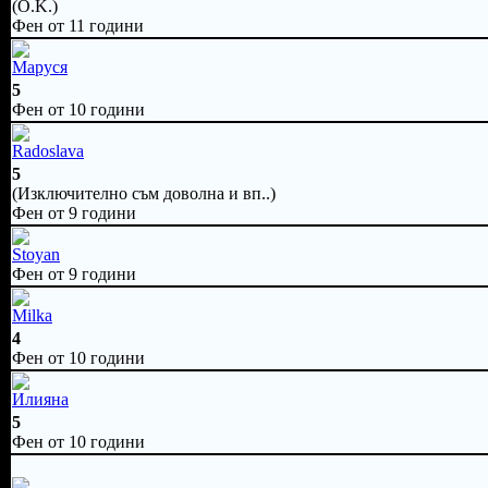
(O.K.)
Фен от 11 години
Маруся
5
Фен от 10 години
Radoslava
5
(Изключително съм доволна и вп..)
Фен от 9 години
Stoyan
Фен от 9 години
Milka
4
Фен от 10 години
Илияна
5
Фен от 10 години