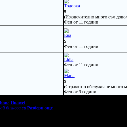
Тодорка
5
(Изключително много съм довол
Фен от 11 години
Ева
5
Фен от 11 години
Lidia
Фен от 11 години
Maria
5
(Страхотно обслужване много ми
Фен от 9 години
0 - 18:30ч)
Phone
Huawei
ай бизнеса си
Разбери още