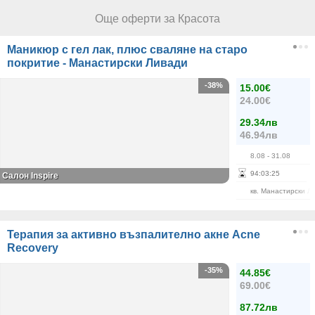
Още оферти за Красота
Маникюр с гел лак, плюс сваляне на старо
покритие - Манастирски Ливади
-38%
15.00€
24.00€
29.34лв
46.94лв
8.08
- 31.08
94
:
03
:
24
Салон Inspire
кв. Манастирски Л
Терапия за активно възпалително акне Acne
Recovery
-35%
44.85€
69.00€
87.72лв