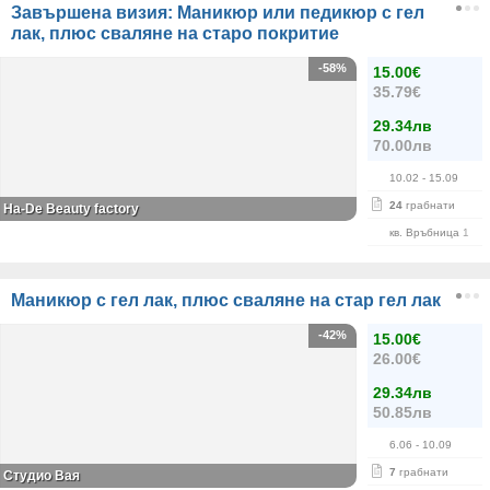
Завършена визия: Маникюр или педикюр с гел
лак, плюс сваляне на старо покритие
-58%
15.00€
35.79€
29.34лв
70.00лв
10.02
- 15.09
24
грабнати
На-De Beauty factory
кв. Връбница 1
Маникюр с гел лак, плюс сваляне на стар гел лак
-42%
15.00€
26.00€
29.34лв
50.85лв
6.06
- 10.09
7
грабнати
Студио Вая