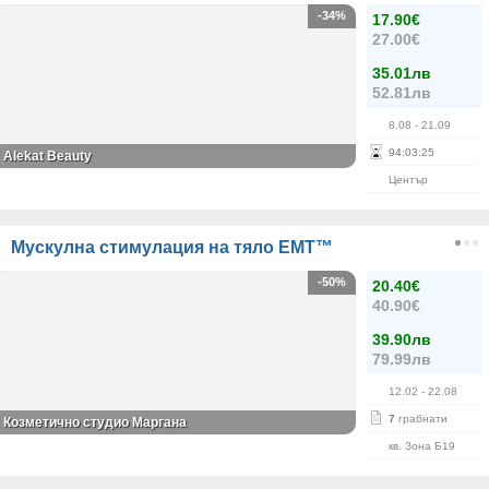
-34%
17.90€
27.00€
35.01лв
52.81лв
8.08
- 21.09
94
:
03
:
24
Alekat Beauty
Център
Mускулна стимулация на тяло EMT™
-50%
20.40€
40.90€
39.90лв
79.99лв
12.02
- 22.08
7
грабнати
Козметично студио Маргана
кв. Зона Б19