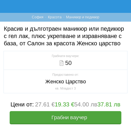
·
·
София
Красота
Маникюр и педикюр
Красив и дълготраен маникюр или педикюр
с гел лак, плюс укрепване и изравняване с
база, от Салон за красота Женско царство
Грабнати ваучери:
50
Предоставено от:
Женско Царство
кв. Младост 3
Цени от:
27.61 €
19.33 €
54.00 лв
37.81 лв
Грабни ваучер