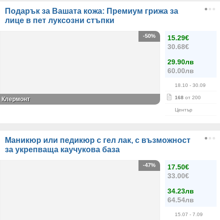
Подарък за Вашата кожа: Премиум грижа за
лице в пет луксозни стъпки
-50%
15.29€
30.68€
29.90лв
60.00лв
18.10
- 30.09
168
от 200
Клермонт
Център
Маникюр или педикюр с гел лак, с възможност
за укрепваща каучукова база
-47%
17.50€
33.00€
34.23лв
64.54лв
15.07
- 7.09