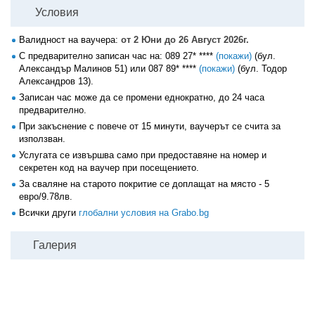
Условия
Валидност на ваучера:
от 2 Юни до 26 Август 2026г.
С предварително записан час на:
089 27* ****
(покажи)
(бул.
Александър Малинов 51) или
087 89* ****
(покажи)
(бул. Тодор
Александров 13).
Записан час може да се промени еднократно, до 24 часа
предварително.
При закъснение с повече от 15 минути, ваучерът се счита за
използван.
Услугата се извършва само при предоставяне на номер и
секретен код на ваучер при посещението.
За сваляне на старото покритие се доплащат на място - 5
евро/9.78лв.
Всички други
глобални условия на Grabo.bg
Галерия