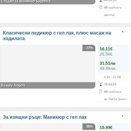
94
:
03
:
24
Студио за маникюр Sapphira
45
грабнати
Център
Класически педикюр с гел лак, плюс масаж на
ходилата
-37%
16.11€
25.56€
31.51лв
49.99лв
8.05
- 21.08
70
:
03
:
24
Beauty Angels
20
грабнати
кв. Света Троица
За изящни ръце: Маникюр с гел лак
-36%
15.99€