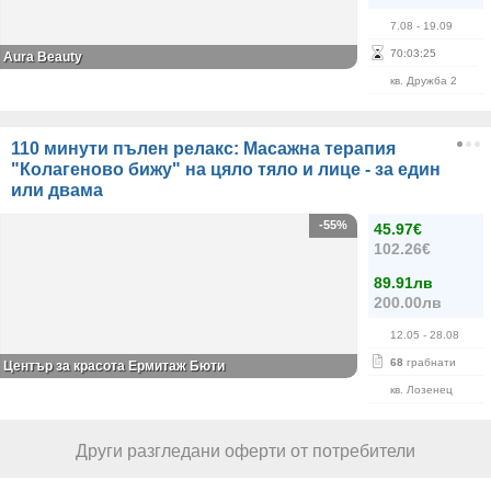
7.08
- 19.09
70
:
03
:
24
Aura Beauty
кв. Дружба 2
110 минути пълен релакс: Масажна терапия
"Колагеново бижу" на цяло тяло и лице - за един
или двама
-55%
45.97€
102.26€
89.91лв
200.00лв
12.05
- 28.08
68
грабнати
Център за красота Ермитаж Бюти
кв. Лозенец
Други разгледани оферти от потребители