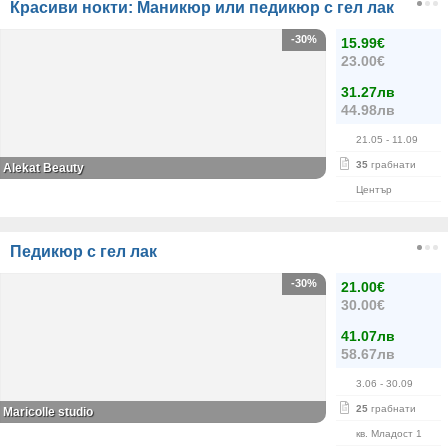
Красиви нокти: Маникюр или педикюр с гел лак
-30%
15.99€
23.00€
31.27лв
44.98лв
21.05
- 11.09
35
грабнати
Alekat Beauty
Център
Педикюр с гел лак
-30%
21.00€
30.00€
41.07лв
58.67лв
3.06
- 30.09
25
грабнати
Maricolle studio
кв. Младост 1