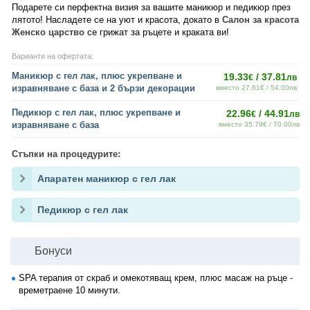
Подарете си перфектна визия за вашите маникюр и педикюр през
лятото! Насладете се на уют и красота, докато в
Салон за красота
Женско царство
се грижат за ръцете и краката ви!
Варианти на офертата:
Маникюр с гел лак, плюс укрепване и
19.33
/ 37.81
€
лв
изравняване с база и 2 бързи декорации
вместо 27.61€ / 54.00лв
Педикюр с гел лак, плюс укрепване и
22.96
/ 44.91
€
лв
изравняване с база
вместо 35.79€ / 70.00лв
Стъпки на процедурите:
Апаратен маникюр с гел лак
Педикюр с гел лак
Бонуси
SPA терапия от скраб и омекотяващ крем, плюс масаж на ръце -
времетраене 10 минути.