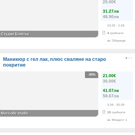
25.00€
31.27лв
48.90лв
23.05
- 2.09
4
грабнати
Студио Блясък
кв. Оборище
Маникюр с гел лак, плюс сваляне на старо
покритие
-30%
21.00€
30.00€
41.07лв
58.67лв
3.06
- 30.09
10
грабнати
Maricolle studio
кв. Младост 1