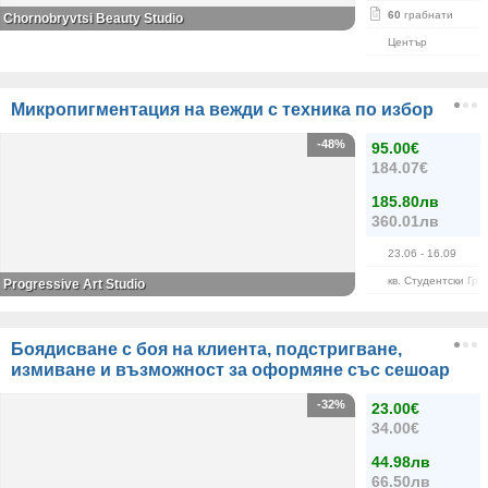
60
грабнати
Chornobryvtsi Beauty Studio
Център
Микропигментация на вежди с техника по избор
-48%
95.00€
184.07€
185.80лв
360.01лв
23.06
- 16.09
кв. Студентски Гра
Progressive Art Studio
Боядисване с боя на клиента, подстригване,
измиване и възможност за оформяне със сешоар
-32%
23.00€
34.00€
44.98лв
66.50лв