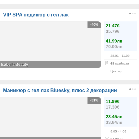
VIP SPA педикюр с гел лак
-40%
21.47€
35.79€
41.99лв
70.00лв
28.01
- 11.09
68
грабнати
Isabella Beauty
Център
Маникюр с гел лак Bluesky, плюс 2 декорации
-31%
11.99€
17.30€
23.45лв
33.84лв
9.05
- 4.09