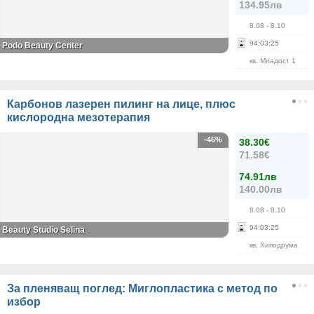
134.95лв
8.08
- 8.10
94
:
03
:
24
Podo Beauty Center
кв. Младост 1
Карбонов лазерен пилинг на лице, плюс
кислородна мезотерапия
-46%
38.30€
71.58€
74.91лв
140.00лв
8.08
- 8.10
94
:
03
:
24
Beauty Studio Selina
кв. Хиподрума
За пленяващ поглед: Миглопластика с метод по
избор