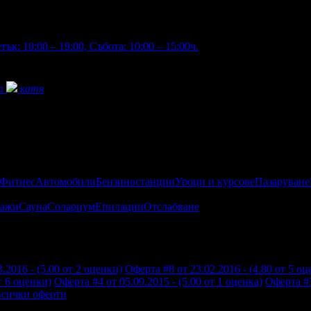
ък: 10:00 – 19:00, Събота: 10:00 – 15:00ч.
a
катя
 Фитнес
Автомобили
Бензиностанции
Уроци и курсове
Пазаруване
ажи
Сауна
Солариум
Епилации
Отслабване
.2016 - (5.00 от 2 оценки)
Оферта #8 от 23.02.2016 - (4.80 от 5 оц
т 6 оценки)
Оферта #4 от 05.09.2015 - (5.00 от 1 оценка)
Оферта #3
сички оферти