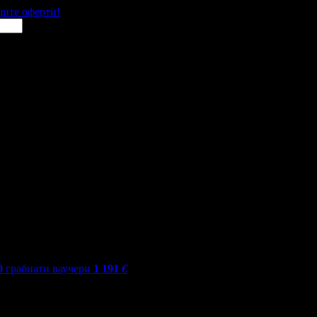
щите оферти!
0
грабнати ваучери
1 191
€