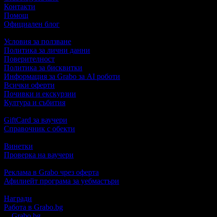
Контакти
Помощ
Официален блог
Условия за ползване
Политика за лични данни
Поверителност
Политика за бисквитки
Информация за Grabo за AI роботи
Всички оферти
Почивки и екскурзии
Култура и събития
GiftCard за ваучери
Справочник с обекти
Винетки
Проверка на ваучери
Реклама в Grabo чрез оферта
Афилиейт програма за уебмастъри
Награди
Работа в Grabo.bg
©
Grabo.bg
е услуга на
"Грабо Медия" АД
. Произведено в Пло