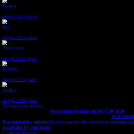
Мария
5
Много добро място!
преди 10 години
·
· Подкрепям това мнение!
Ina
5
Много съм доволна, дълготраен маникюр и добре оформени нок
преди 10 години
·
· Подкрепям това мнение!
Христина
5
Отлично! Професонален маникюр!
преди 10 години
·
1
· Подкрепям това мнение!
Monika
5
Обслужването е превъзходно - професионално и позитивно!Кожа
преди 11 години
·
· Подкрепям това мнение!
Ирина
5
Много съм доволна! Хубаво местенце, перфектно обслужване, 
преди 11 години
·
1
· Подкрепям това мнение!
Покажи още ревюта
Контакти с Grabo.bg:
Форма
info@grabo.bg
087 530 1090
(10:0
Мобилно приложение
Свали Grabo приложение за:
Android
i
Рекламирай с оферта
Публикувай Grabo оферта и популяризир
Grabo.bg TV реклами
Grabo.bg Начало