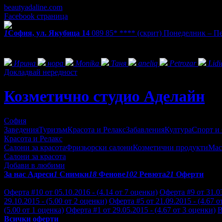
beautyadaline.com
Facebook страница
1
София, ул. Якубица 14
089 85* ****
(скрит)
Понеделник – Пет
Екстри
Фенове на Козметично студио Аделайн
Ирина
нора
Monika
Таня
aneliq
Petrozar
Lidi
Докладвай нередност
Козметично студио Аделайн
София
Заведения
Туризъм
Красота и Релакс
Забавления
Култура
Спорт и
Красота и Релакс
Салони за красота
Фризьорски салони
Козметични продукти
Мас
Салони за красота
Добави в любими
За нас
Адреси
1
Снимки
18
Фенове
102
Ревюта
21
Оферти
Отзиви от клиенти за Козметично студио Аделайн:
Оферта #10 от 05.10.2016 - (4.14 от 7 оценки)
Оферта #9 от 31.03
29.10.2015 - (5.00 от 2 оценки)
Оферта #5 от 21.09.2015 - (4.67 о
(5.00 от 1 оценка)
Оферта #1 от 29.05.2015 - (4.67 от 3 оценки)
В
Всички оферти