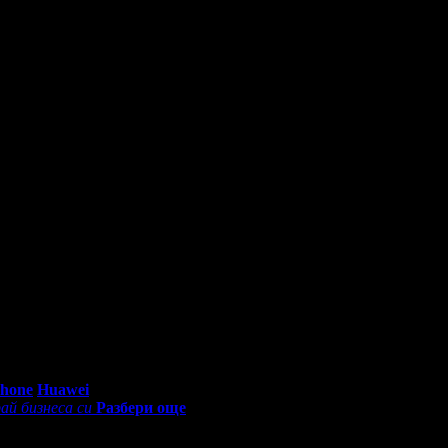
ти! Ще се възползвам отново!
та ми сияеше след процедурата. Определено, препоръчвам! : )
прекрасна процедура!
0 - 18:30ч)
Phone
Huawei
ай бизнеса си
Разбери още