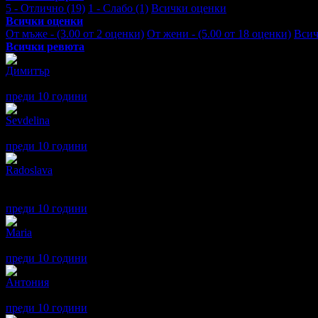
5 - Отлично (19)
1 - Слабо (1)
Всички оценки
Всички оценки
От мъже - (3.00 от 2 оценки)
От жени - (5.00 от 18 оценки)
Всич
Всички ревюта
Димитър
1
Нека споделя и моето мнение!Добър маникюр,но отношението е 
преди 10 години
·
· Подкрепям това мнение!
Sevdelina
5
Страхотен маникюр!
преди 10 години
·
· Подкрепям това мнение!
Radoslava
5
Изключително съм доволна и впечатлена от работата на маник
горещо.
преди 10 години
·
· Подкрепям това мнение!
Maria
5
Страхотно обслужване много мила и компетентна маникюристк
преди 10 години
·
· Подкрепям това мнение!
Антония
5
Много съм доволна. Изключително добре оформени нокти и пр
преди 10 години
·
· Подкрепям това мнение!