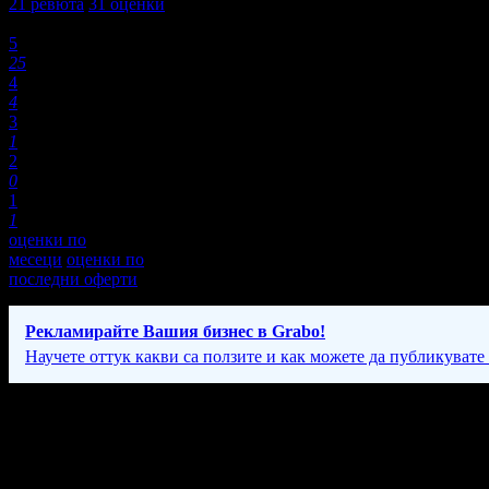
21
ревюта
31
оценки
Оценки:
5
25
4
4
3
1
2
0
1
1
оценки по
месеци
оценки по
последни оферти
Рекламирайте Вашия бизнес в Grabo!
Научете оттук какви са ползите и как можете да публикувате
Фирмени контакти
089 85* ****
(скрит)
Понеделник – Петък: 10:00 – 19:00, Събота: 10:00 – 15:00ч.