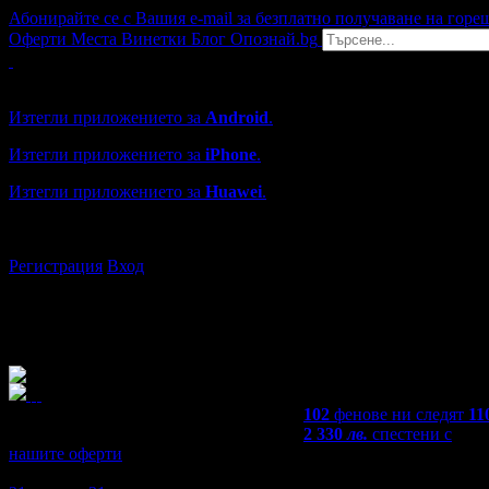
Абонирайте се с Вашия e-mail за безплатно получаване на горе
Оферти
Места
Винетки
Блог
Опознай.bg
Grabo мобилна версия
Изтегли приложението за
Android
.
Изтегли приложението за
iPhone
.
Изтегли приложението за
Huawei
.
...или отвори
grabo.bg
Регистрация
Вход
102
фенове ни следят
11
2 330
лв.
спестени с
нашите оферти
4,6