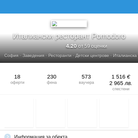
ИТАЛИАНСКИ РЕСТОРАНТ POMODORO
Италиански ресторант Pomodoro
4.20
от 59 оценки
София
·
Заведения
·
Ресторанти
·
Детски центрове
·
Италианска 
18
230
573
1 516
€
оферти
фена
ваучера
2 965
лв.
спестени
Информация за обекта