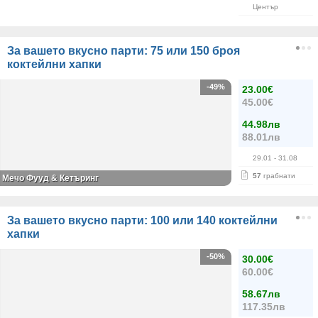
Център
За вашето вкусно парти: 75 или 150 броя
коктейлни хапки
-49%
23.00€
45.00€
44.98лв
88.01лв
29.01
- 31.08
57
грабнати
Мечо Фууд & Кетъринг
За вашето вкусно парти: 100 или 140 коктейлни
хапки
-50%
30.00€
60.00€
58.67лв
117.35лв