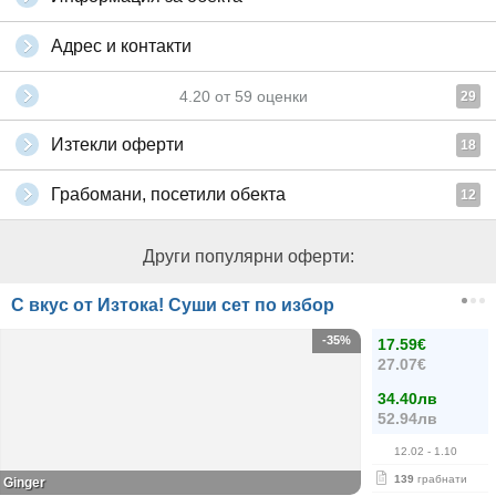
Адрес и контакти
4.20
от
59
оценки
29
Изтекли оферти
18
Грабомани, посетили обекта
12
Други популярни оферти:
С вкус от Изтока! Суши сет по избор
-35%
17.59€
27.07€
34.40лв
52.94лв
12.02
- 1.10
139
грабнати
Ginger