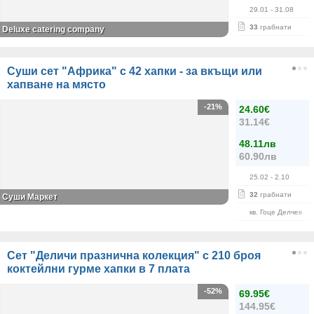
29.01
- 31.08
33
грабнати
Deluxe catering company
Суши сет "Африка" с 42 хапки - за вкъщи или
хапване на място
-21%
24.60€
31.14€
48.11лв
60.90лв
25.02
- 2.10
32
грабнати
Суши Маркет
кв. Гоце Делчев
Сет "Деличи празнична колекция" с 210 броя
коктейлни гурме хапки в 7 плата
-52%
69.95€
144.95€