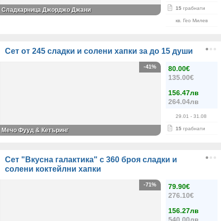
15
грабнати
Сладкарница Джорджо Джани
кв. Гео Милев
Сет от 245 сладки и солени хапки за до 15 души
-41%
80.00€
135.00€
156.47лв
264.04лв
29.01
- 31.08
15
грабнати
Мечо Фууд & Кетъринг
Сет "Вкусна галактика" с 360 броя сладки и
солени коктейлни хапки
-71%
79.90€
276.10€
156.27лв
540.00лв