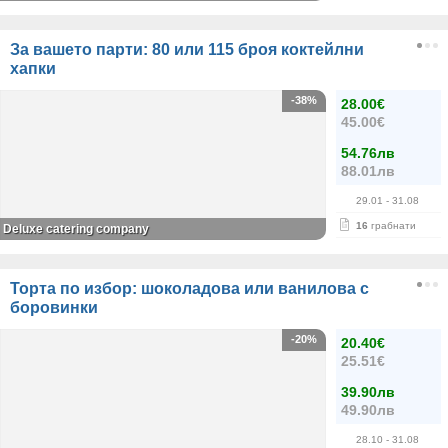
За вашето парти: 80 или 115 броя коктейлни
хапки
-38%
28.00€
45.00€
54.76лв
88.01лв
29.01
- 31.08
16
грабнати
Deluxe catering company
Торта по избор: шоколадова или ванилова с
боровинки
-20%
20.40€
25.51€
39.90лв
49.90лв
28.10
- 31.08