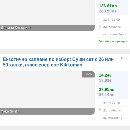
136.81лв
283.50лв
2.07
- 26.09
23
грабнати
Деличи Кетъринг
кв. Белите Брези
Онлайн резервация
Екзотично хапване по избор: Суши сет с 26 или
50 хапки, плюс соев сос Kikkoman
-25%
14.24€
18.99€
27.85лв
37.14лв
31.03
- 2.10
21
грабнати
Yoko Sushi
кв. Младост 2