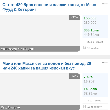
Сет от 480 броя солени и сладки хапки, от Мечо
Фууд & Кетъринг
-33%
155.00€
230.00€
303.15лв
449.84лв
29.01
- 31.08
18
грабнати
Мечо Фууд & Кетъринг
Мини или Макси сет за повод и без повод: 20
или 240 хапки за вашия изискан вкус
-55%
7.49€
16.75€
14.65лв
32.76лв
3.02
- 26.09
17
грабнати
Mrs. Pancake