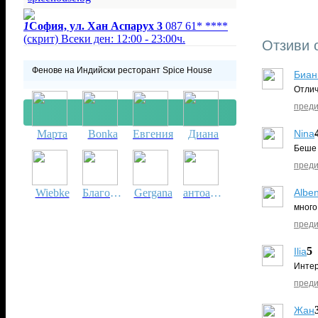
1
София, ул. Хан Аспарух 3
087 61* ****
(скрит)
Всеки ден: 12:00 - 23:00ч.
Отзиви 
Фенове на Индийски ресторант Spice House
Биан
Отлич
преди
Nina
Марта
Bonka
Евгения
Диана
Беше 
преди
Albe
Wiebke
Благовеста
Gergana
антоанета
много
Докладвай нередност
преди
5
Ilia
Интер
преди
Жан