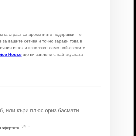
ната страст са ароматните подправки. Те
 за вашите сетива и точно заради това в
ечния изток и използват само най-свежите
pice House
ще ви заплени с най-вкусната
б, или къри плюс ориз басмати
·
34
и офертата