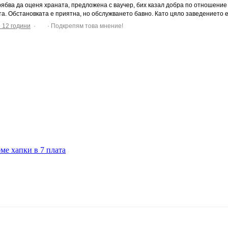
рябва да оценя храната, предложена с ваучер, бих казал добра по отношение
а. Обстановката е приятна, но обслужването бавно. Като цяло заведението е 
 12 години
·
· Подкрепям това мнение!
ме хапки в 7 плата