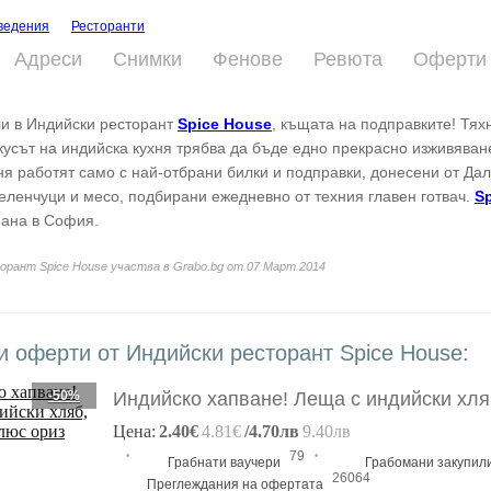
ведения
Ресторанти
Адреси
Снимки
Фенове
Ревюта
Оферти
и в Индийски ресторант
Spice House
, къщата на подправките! Тях
вкусът на индийска кухня трябва да бъде едно прекрасно изживяване
ня работят само с най-отбрани билки и подправки, донесени от Дал
еленчуци и месо, подбирани ежедневно от техния главен готвач.
S
рана в София.
орант Spice House участва в Grabo.bg от 07 Март 2014
и оферти от Индийски ресторант Spice House:
-50%
Индийско хапване! Леща с индийски хля
Цена:
2.40€
4.81€
/4.70лв
9.40лв
·
·
79
Грабнати ваучери
Грабомани закупил
26064
Преглеждания на офертата