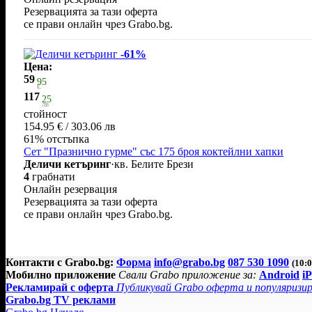
Резервацията за тази оферта
се прави онлайн чрез Grabo.bg.
-61%
Цена:
59
95
€
117
25
лв
стойност
154.95 € / 303.06 лв
61% отстъпка
Сет "Празнично гурме" със 175 броя коктейлни хапки
Деличи кетъринг
·
кв. Белите Брези
4
грабнати
Онлайн резервация
Резервацията за тази оферта
се прави онлайн чрез Grabo.bg.
Контакти с Grabo.bg:
Форма
info@grabo.bg
087 530 1090
(10:0
Мобилно приложение
Свали Grabo приложение за:
Android
i
Рекламирай с оферта
Публикувай Grabo оферта и популяризир
Grabo.bg TV реклами