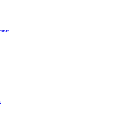
плата
а