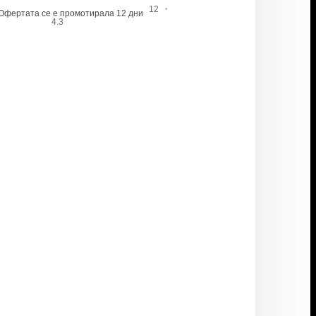
·
12
Офертата се е промотирала 12 дни
4.3