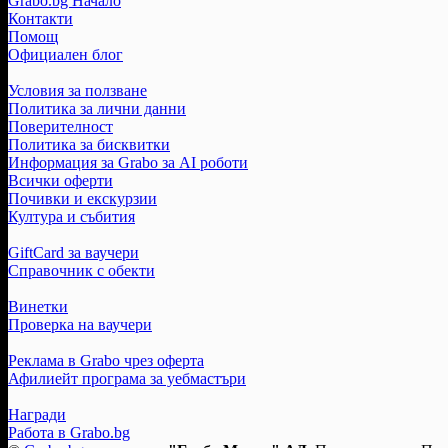
Grabo.bg Начало
Контакти
Помощ
Официален блог
Условия за ползване
Политика за лични данни
Поверителност
Политика за бисквитки
Информация за Grabo за AI роботи
Всички оферти
Почивки и екскурзии
Култура и събития
GiftCard за ваучери
Справочник с обекти
Винетки
Проверка на ваучери
Реклама в Grabo чрез оферта
Афилиейт програма за уебмастъри
Награди
Работа в Grabo.bg