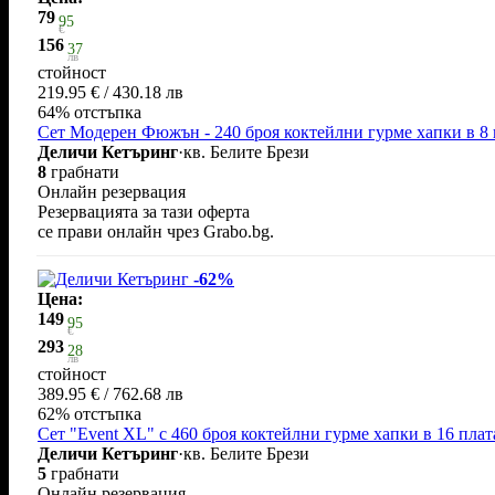
79
95
€
156
37
лв
стойност
219.95 € / 430.18 лв
64% отстъпка
Сет Модерен Фюжън - 240 броя коктейлни гурме хапки в 8 
Деличи Кетъринг
·
кв. Белите Брези
8
грабнати
Онлайн резервация
Резервацията за тази оферта
се прави онлайн чрез Grabo.bg.
-62%
Цена:
149
95
€
293
28
лв
стойност
389.95 € / 762.68 лв
62% отстъпка
Сет "Event XL" с 460 броя коктейлни гурме хапки в 16 плат
Деличи Кетъринг
·
кв. Белите Брези
5
грабнати
Онлайн резервация