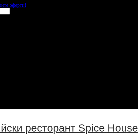
щите оферти!
йски ресторант Spice House