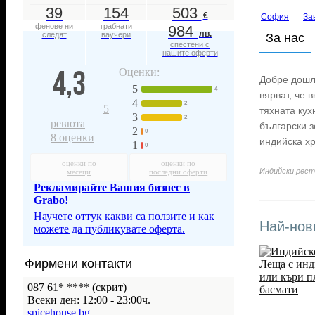
39
154
503
€
София
За
фенове ни
грабнати
984
лв.
следят
ваучери
За нас
спестени с
нашите оферти
4,3
Оценки:
Добре дошл
5
4
вярват, че 
4
2
5
тяхната кух
3
2
ревюта
български з
2
0
8
оценки
индийска х
1
0
оценки по
оценки по
Индийски рест
месеци
последни оферти
Рекламирайте Вашия бизнес в
Grabo!
Научете оттук какви са ползите и как
Най-нов
можете да публикувате оферта.
Фирмени контакти
087 61* ****
(скрит)
Всеки ден: 12:00 - 23:00ч.
spicehouse.bg