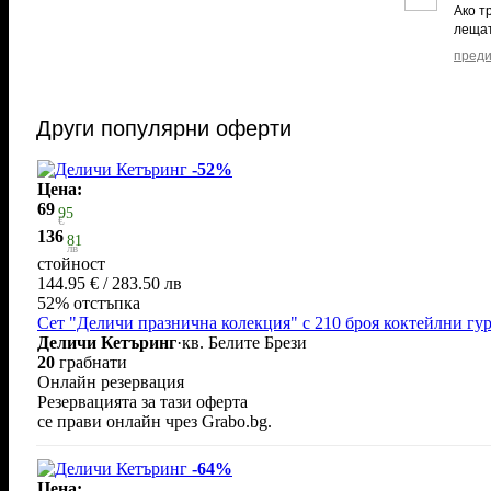
Ако т
лещат
преди
Други популярни оферти
-52%
Цена:
69
95
€
136
81
лв
стойност
144.95 € / 283.50 лв
52% отстъпка
Сет "Деличи празнична колекция" с 210 броя коктейлни гур
Деличи Кетъринг
·
кв. Белите Брези
20
грабнати
Онлайн резервация
Резервацията за тази оферта
се прави онлайн чрез Grabo.bg.
-64%
Цена: