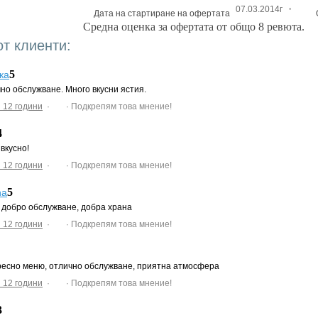
·
07.03.2014г
Дата на стартиране на офертата
Средна оценка за офертата от общо 8 ревюта.
от клиенти:
5
ка
но обслужване. Много вкусни ястия.
 12 години
·
· Подкрепям това мнение!
4
вкусно!
 12 години
·
· Подкрепям това мнение!
5
na
 добро обслужване, добра храна
 12 години
·
· Подкрепям това мнение!
есно меню, отлично обслужване, приятна атмосфера
 12 години
·
· Подкрепям това мнение!
3