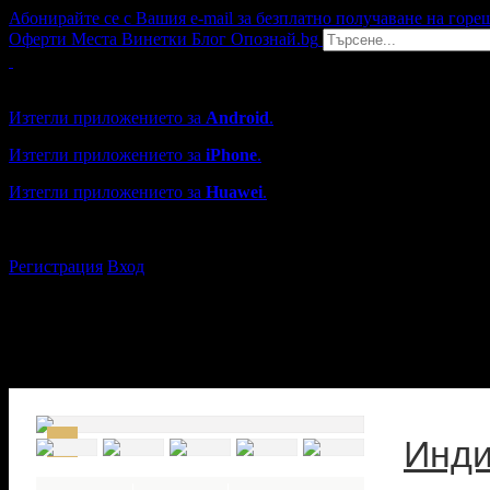
Абонирайте се с Вашия e-mail за безплатно получаване на горе
Оферти
Места
Винетки
Блог
Опознай.bg
Grabo мобилна версия
Изтегли приложението за
Android
.
Изтегли приложението за
iPhone
.
Изтегли приложението за
Huawei
.
...или отвори
grabo.bg
Регистрация
Вход
Инди