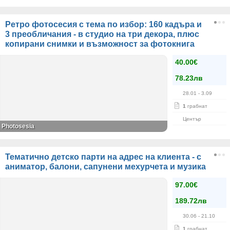
Ретро фотосесия с тема по избор: 160 кадъра и
3 преобличания - в студио на три декора, плюс
копирани снимки и възможност за фотокнига
40.00€
78.23лв
28.01
- 3.09
1
грабнат
Център
Photosesia
Тематично детско парти на адрес на клиента - с
аниматор, балони, сапунени мехурчета и музика
97.00€
189.72лв
30.06
- 21.10
1
грабнат