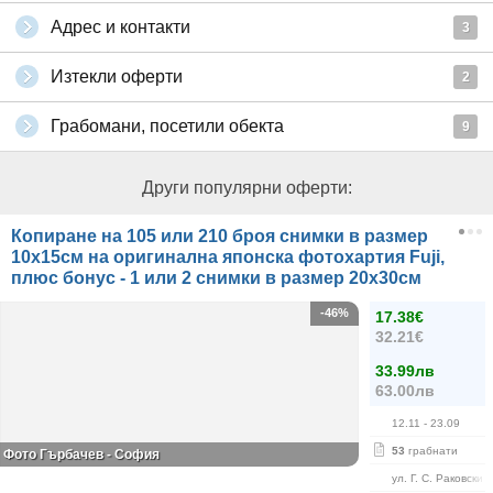
Адрес и контакти
3
Изтекли оферти
2
Грабомани, посетили обекта
9
Други популярни оферти:
Копиране на 105 или 210 броя снимки в размер
10х15см на оригинална японска фотохартия Fuji,
плюс бонус - 1 или 2 снимки в размер 20х30см
-46%
17.38€
32.21€
33.99лв
63.00лв
12.11
- 23.09
53
грабнати
Фото Гърбачев - София
ул. Г. С. Раковски 