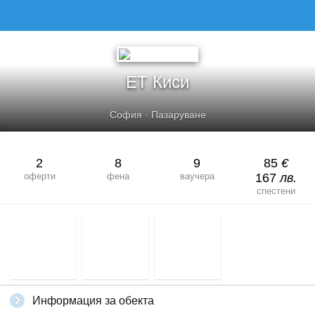
ЕТ Киси
София
·
Пазаруване
2
8
9
85
€
оферти
фена
ваучера
167
лв.
спестени
Информация за обекта