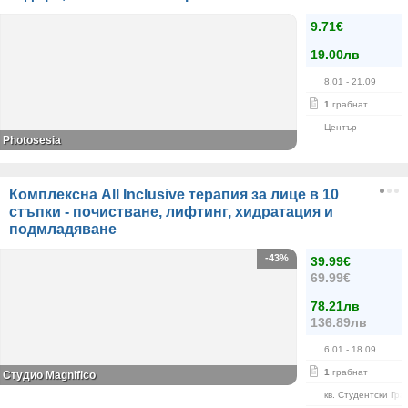
9.71€
19.00лв
8.01
- 21.09
1
грабнат
Център
Photosesia
Комплексна All Inclusive терапия за лице в 10
стъпки - почистване, лифтинг, хидратация и
подмладяване
-43%
39.99€
69.99€
78.21лв
136.89лв
6.01
- 18.09
1
грабнат
Студио Magnifico
кв. Студентски Гра