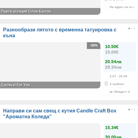
На адрес на клиен
Парти агенция Слон-Балон
Разнообрази лятото с временна татуировка с
къна
-30%
10.50€
15.00€
20.54лв
29.34лв
3.07
- 26.08
1
грабнат
Carnival For You
кв. Младост 4
Направи си сам свещ с кутия Candle Craft Box
"Ароматна Коледа"
15.34€
30.00лв