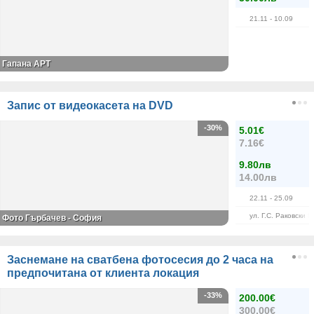
21.11
- 10.09
Гапана АРТ
Запис от видеокасета на DVD
-30%
5.01€
7.16€
9.80лв
14.00лв
22.11
- 25.09
ул. Г.С. Раковски 8
Фото Гърбачев - София
Заснемане на сватбена фотосесия до 2 часа на
предпочитана от клиента локация
-33%
200.00€
300.00€