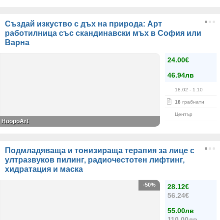
Създай изкуство с дъх на природа: Арт
работилница със скандинавски мъх в София или
Варна
24.00€
46.94лв
18.02
- 1.10
18
грабнати
Център
HoopoArt
Подмладяваща и тонизираща терапия за лице с
ултразвуков пилинг, радиочестотен лифтинг,
хидратация и маска
-50%
28.12€
56.24€
55.00лв
110.00лв