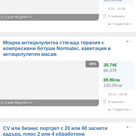
4.10
- 18.09
7
грабнати
Студио Magnifico
кв. Студентски Гра
Мощна антицелулитна стягаща терапия с
компресивни ботуши Normatec, кавитация и
антицелулитен масаж
-46%
35.74€
66.47€
69.90лв
130.00лв
22.01
- 18.09
3
грабнати
Студио Magnifico
кв. Студентски Гра
CV или бизнес портрет с 20 или 60 заснети
кадъра, плюс 2 или 4 обработени