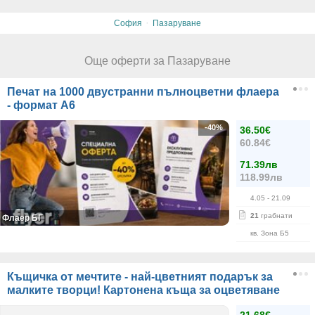
·
София
Пазаруване
Още оферти за Пазаруване
Печат на 1000 двустранни пълноцветни флаера
- формат А6
-40%
36.50€
60.84€
71.39лв
118.99лв
4.05
- 21.09
21
грабнати
Флаер БГ
кв. Зона Б5
Къщичка от мечтите - най-цветният подарък за
малките творци! Картонена къща за оцветяване