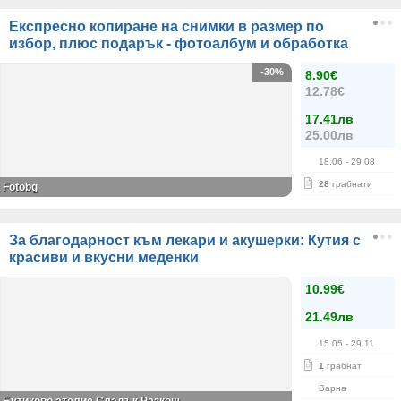
Експресно копиране на снимки в размер по
избор, плюс подарък - фотоалбум и обработка
-30%
8.90€
12.78€
17.41лв
25.00лв
18.06
- 29.08
28
грабнати
Fotobg
За благодарност към лекари и акушерки: Кутия с
красиви и вкусни меденки
10.99€
21.49лв
15.05
- 29.11
1
грабнат
Варна