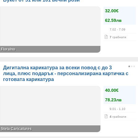
32.00€
62.59лв
7.02
- 7.09
7
грабнати
Floralno
Дигитална карикатура за всеки повод с до 3
лица, плюс подарък - персонализирана картичка с
готовата карикатура
40.00€
78.23лв
9.01
- 1.10
4
грабнати
Stela Caricatures