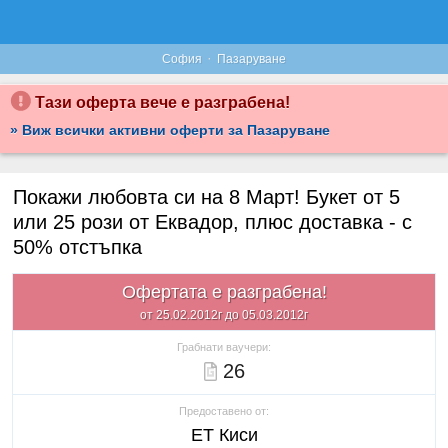
·
София
Пазаруване
Тази оферта вече е разграбена!
» Виж всички активни оферти за Пазаруване
Покажи любовта си на 8 Март! Букет от 5
или 25 рози от Еквадор, плюс доставка - с
50% отстъпка
Офертата е разграбена!
от 25.02.2012г до 05.03.2012г
Грабнати ваучери:
26
Предоставено от:
ЕТ Киси