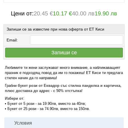
Цени от:
20.45 €
10.17 €
40.00 лв
19.90 лв
Запиши се за известие при нова оферта от ЕТ Киси
Email:
Запиши се
Любимите ти жени заслужават много внимание, а наближаващият
празник е подходящ повод да им го покажеш!
ЕТ Киси
ти предлага
стилен начин да го направиш!
Грабни
букет рози от Еквадор със стилна панделка и картичка,
плюс доставка до адрес - с 50% отстъпка
!
Избери от
:
• Букет от 5 рози - за 19.90лв, вместо за 40лв;
• Букет от 25 рози - за 74.90лв, вместо за 150лв.
Условия