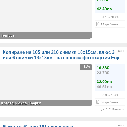
21.68€
42.40лв
31.10
- 31.08
16
грабнати
ТeaToys
Копиране на 105 или 210 снимки 10х15см, плюс 3
или 6 снимки 13х18см - на японска фотохартия Fuji
-31%
16.36€
23.78€
32.00лв
46.51лв
30.05
- 16.09
55
грабнати
Фото Гърбачев - София
ул. Г. С. Раковски 
Букет от 51 или 101 вечни рози