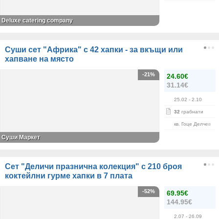
Deluxe catering company
Суши сет "Африка" с 42 хапки - за вкъщи или
хапване на място
-21%
24.60€
31.14€
25.02
- 2.10
32
грабнати
кв. Гоце Делчев
Суши Маркет
Сет "Деличи празнична колекция" с 210 броя
коктейлни гурме хапки в 7 плата
-52%
69.95€
144.95€
2.07
- 26.09