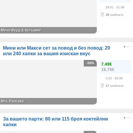
29.01
- 31.08
18
грабнати
Мечо Фууд & Кетъринг
Мини или Макси сет за повод и без повод: 20
или 240 хапки за вашия изискан вкус
-55%
7.49€
16.75€
3.02
- 26.09
17
грабнати
Mrs. Pancake
За вашето парти: 80 или 115 броя коктейлни
хапки