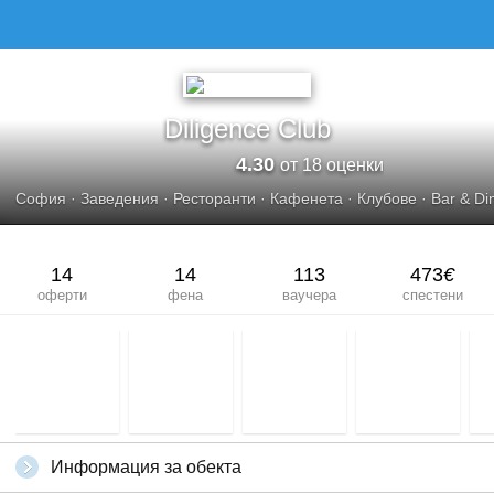
Diligence Club
4.30
от 18 оценки
София
·
Заведения
·
Ресторанти
·
Кафенета
·
Клубове
·
Bar & Di
14
14
113
473
€
оферти
фена
ваучера
спестени
Информация за обекта