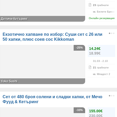
23
грабнати
кв. Белите Брези
Онлайн резервация
Деличи Кетъринг
Екзотично хапване по избор: Суши сет с 26 или
50 хапки, плюс соев сос Kikkoman
-25%
14.24€
18.99€
31.03
- 2.10
21
грабнати
кв. Младост 2
Yoko Sushi
Сет от 480 броя солени и сладки хапки, от Мечо
Фууд & Кетъринг
-33%
155.00€
230.00€