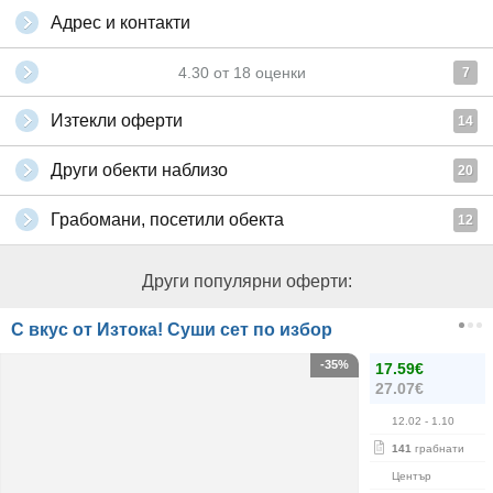
Адрес и контакти
4.30
от
18
оценки
7
Изтекли оферти
14
Други обекти наблизо
20
Грабомани, посетили обекта
12
Други популярни оферти:
С вкус от Изтока! Суши сет по избор
-35%
17.59€
27.07€
12.02
- 1.10
141
грабнати
Център