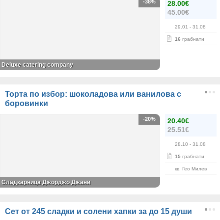
-38%
28.00€
45.00€
29.01
- 31.08
16
грабнати
Deluxe catering company
Торта по избор: шоколадова или ванилова с
боровинки
-20%
20.40€
25.51€
28.10
- 31.08
15
грабнати
кв. Гео Милев
Сладкарница Джорджо Джани
Сет от 245 сладки и солени хапки за до 15 души