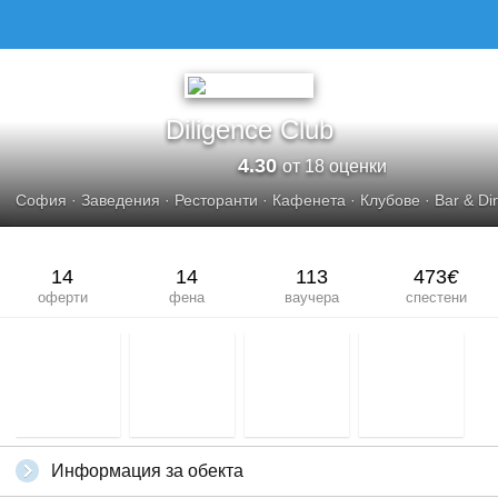
DILIGENCE CLUB
Diligence Club
4.30
от 18 оценки
София
·
Заведения
·
Ресторанти
·
Кафенета
·
Клубове
·
Bar & Di
14
14
113
473
€
оферти
фена
ваучера
спестени
Информация за обекта