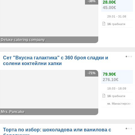
-38%
28.00€
45.00€
29.01
- 31.08
16
грабнати
Deluxe catering company
Сет "Вкусна галактика" с 360 броя сладки и
солени коктейлни хапки
-71%
79.90€
276.10€
18.03
- 18.09
16
грабнати
кв. Манастирски Л
Mrs. Pancake
Торта по избор: шоколадова или ванилова с