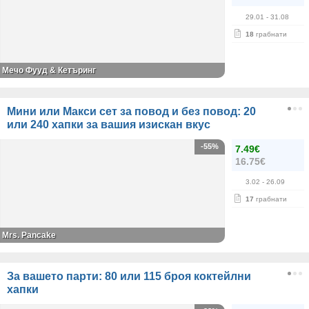
29.01
- 31.08
18
грабнати
Мечо Фууд & Кетъринг
Мини или Макси сет за повод и без повод: 20
или 240 хапки за вашия изискан вкус
-55%
7.49€
16.75€
3.02
- 26.09
17
грабнати
Mrs. Pancake
За вашето парти: 80 или 115 броя коктейлни
хапки