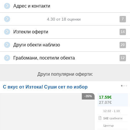
Адрес и контакти
4.30
от
18
оценки
7
Изтекли оферти
14
Други обекти наблизо
20
Грабомани, посетили обекта
12
Други популярни оферти:
С вкус от Изтока! Суши сет по избор
-35%
17.59€
27.07€
12.02
- 1.10
142
грабнати
Център