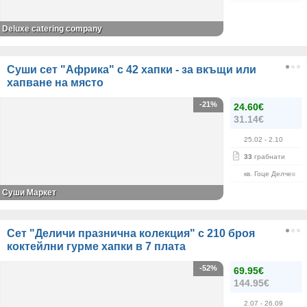
Deluxe catering company
Суши сет "Африка" с 42 хапки - за вкъщи или
хапване на място
-21%
24.60€
31.14€
25.02
- 2.10
33
грабнати
кв. Гоце Делчев
Суши Маркет
Сет "Деличи празнична колекция" с 210 броя
коктейлни гурме хапки в 7 плата
-52%
69.95€
144.95€
2.07
- 26.09