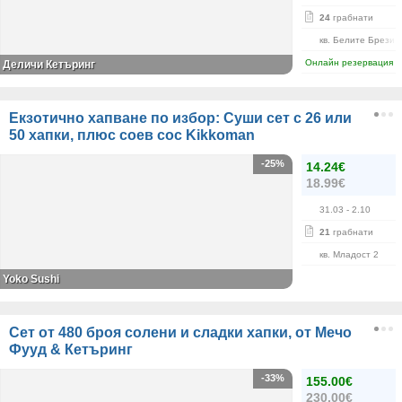
24
грабнати
кв. Белите Брези
Онлайн резервация
Деличи Кетъринг
Екзотично хапване по избор: Суши сет с 26 или
50 хапки, плюс соев сос Kikkoman
-25%
14.24€
18.99€
31.03
- 2.10
21
грабнати
кв. Младост 2
Yoko Sushi
Сет от 480 броя солени и сладки хапки, от Мечо
Фууд & Кетъринг
-33%
155.00€
230.00€