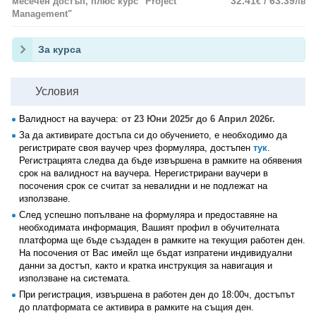
32.41
/ 63.39
месечен достъп, плюс курс "Project
€
лв
Management"
За курса
Условия
Валидност на ваучера:
от 23 Юни 2025г до 6 Април 2026г.
За да активирате достъпа си до обучението, е необходимо да
регистрирате своя ваучер чрез формуляра, достъпен
тук
.
Регистрацията следва да бъде извършена в рамките на обявения
срок на валидност на ваучера. Нерегистрирани ваучери в
посочения срок се считат за невалидни и не подлежат на
използване.
След успешно попълване на формуляра и предоставяне на
необходимата информация, Вашият профил в обучителната
платформа ще бъде създаден в рамките на текущия работен ден.
На посочения от Вас имейл ще бъдат изпратени индивидуални
данни за достъп, както и кратка инструкция за навигация и
използване на системата.
При регистрация, извършена в работен ден до 18:00ч, достъпът
до платформата се активира в рамките на същия ден.