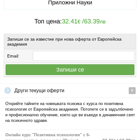
Приложни Науки
Топ цена:
32.41
/
63.39
€
лв
Запиши се за известие при нова оферта от Европейска
академия
Email:
Запиши се
Други текущи оферти
8
Открийте тайните на човешката психика с курса по позитивна
психология от
Европейска академия
. Потопете се в задълбочено
и професионално обучение, което ще ви въведе в динамичния свят
на психичното здраве.
Онлайн курс "Позитивна психология" с 6-